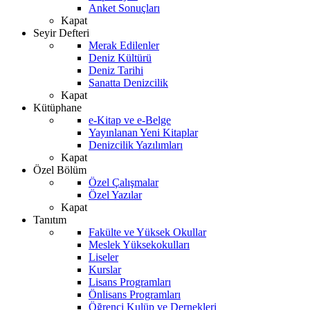
Anket Sonuçları
Kapat
Seyir Defteri
Merak Edilenler
Deniz Kültürü
Deniz Tarihi
Sanatta Denizcilik
Kapat
Kütüphane
e-Kitap ve e-Belge
Yayınlanan Yeni Kitaplar
Denizcilik Yazılımları
Kapat
Özel Bölüm
Özel Çalışmalar
Özel Yazılar
Kapat
Tanıtım
Fakülte ve Yüksek Okullar
Meslek Yüksekokulları
Liseler
Kurslar
Lisans Programları
Önlisans Programları
Öğrenci Kulüp ve Dernekleri