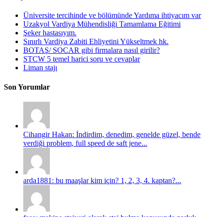
Üniversite tercihinde ve bölümünde Yardıma ihtiyacım var
Uzakyol Vardiya Mühendisliği Tamamlama Eğitimi
Şeker hastasıyım.
Sınırlı Vardiya Zabiti Ehliyetini Yükseltmek hk.
BOTAŞ/ SOCAR gibi firmalara nasıl girilir?
STCW 5 temel harici soru ve cevaplar
Liman stajı
Son Yorumlar
Cihangir Hakan: İndirdim, denedim, genelde güzel, bende
verdiği problem, full speed de saft jene...
arda1881: bu maaşlar kim için? 1, 2, 3, 4. kaptan?...