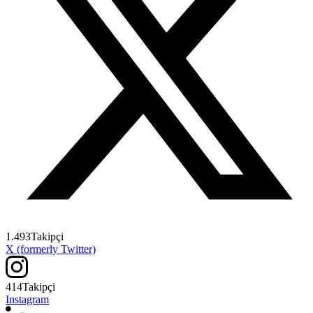
1.493
Takipçi
X (formerly Twitter)
414
Takipçi
Instagram