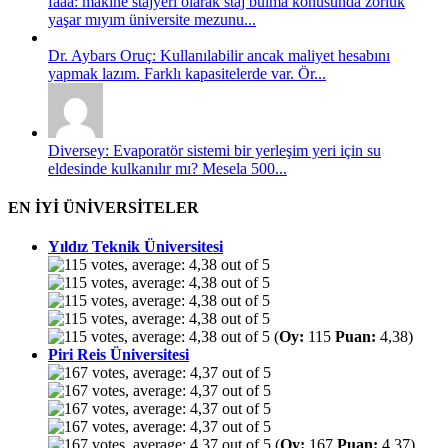
faaa: makine stajyeri olarak staj bulma konusunda zorluk
yaşar mıyım üniversite mezunu...
Dr. Aybars Oruç: Kullanılabilir ancak maliyet hesabını
yapmak lazım. Farklı kapasitelerde var. Ör...
Diversey: Evaporatör sistemi bir yerleşim yeri için su
eldesinde kulkanılır mı? Mesela 500...
EN İYİ ÜNİVERSİTELER
Yıldız Teknik Üniversitesi
(
Oy:
115
Puan:
4,38)
Piri Reis Üniversitesi
(
Oy:
167
Puan:
4,37)