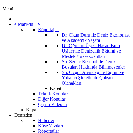
Menü
e-MarEdu TV
Röportajlar
Dr. Okan Duru ile Deniz Ekonomisi
ve Akademik Yaşam
Dr. Öğretim Üyesi Hasan Bora
Usluer ile Denizcilik Eğitimi ve
Meslek Yüksekokulları
Sn. Sertaç Kesebol ile Deniz
Boyaları Hakkında Bilinmeyenler
Sn. Özgür Alemdağ ile Eğitim ve
Yabancı Şirketlerde Çalışma
Olanakları
Kapat
Teknik Konular
Diğer Konular
Çeşitli Videolar
Kapat
Denizden
Haberler
Köşe Yazıları
Röportajlar