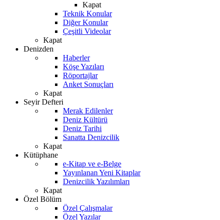
Kapat
Teknik Konular
Diğer Konular
Çeşitli Videolar
Kapat
Denizden
Haberler
Köşe Yazıları
Röportajlar
Anket Sonuçları
Kapat
Seyir Defteri
Merak Edilenler
Deniz Kültürü
Deniz Tarihi
Sanatta Denizcilik
Kapat
Kütüphane
e-Kitap ve e-Belge
Yayınlanan Yeni Kitaplar
Denizcilik Yazılımları
Kapat
Özel Bölüm
Özel Çalışmalar
Özel Yazılar