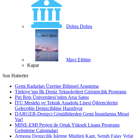
Dobra Dobra
Mavi Eğitim
Kapat
Son Haberler
Gemi Radarları Üzerine Bilimsel Araştırma
Türkiye’nin İlk Deniz Teknolojileri Girişimcilik Programı
Piri Reis Üniversitesi’nden Arsa Satışı
İTÜ Mesleki ve Teknik Anadolu Lisesi Öğrencilerini
Geleceğin Denizciliğine Hazırlıyor
DARGEB-Denizci Gönüllülerden Gemi İnsanlarına Mesaj
Var!
MINE-EMI Projesi ile Ortak Yüksek Lisans Programı
Geliştirme Çalışmaları
Armona Denizcilik İşletme Müdürü Kapt. Semih Falay Vefat