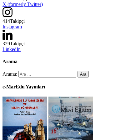
X (formerly Twitter)
414
Takipçi
Instagram
329
Takipçi
LinkedIn
Arama
Arama:
e-MarEdu Yayınları