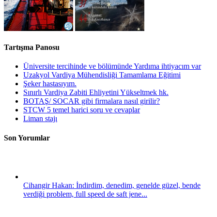
Tartışma Panosu
Üniversite tercihinde ve bölümünde Yardıma ihtiyacım var
Uzakyol Vardiya Mühendisliği Tamamlama Eğitimi
Şeker hastasıyım.
Sınırlı Vardiya Zabiti Ehliyetini Yükseltmek hk.
BOTAŞ/ SOCAR gibi firmalara nasıl girilir?
STCW 5 temel harici soru ve cevaplar
Liman stajı
Son Yorumlar
Cihangir Hakan: İndirdim, denedim, genelde güzel, bende
verdiği problem, full speed de saft jene...