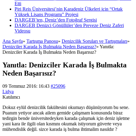
Etti
Piri Reis Üniversitesi’nin Karadeniz Ülkeleri için “Ortak
Yüksek Lisans Programı” Projesi
DARGEB’ten, Deniz’den Fotoğraf Sergisi
DARGEB Denizci Gönüllüler’den Preveze Deniz Zaferi
Videosu
Ana Sayfa
»
Tartışma Panosu
»
Denizcilik Soruları ve Tartışmaları
»
Denizciler Karada İş Bulmakta Neden Başarısız?
»
Yanıtla:
Denizciler Karada İş Bulmakta Neden Başarısız?
Yanıtla: Denizciler Karada İş Bulmakta
Neden Başarısız?
09 Temmuz 2016: 16:43
#25096
Lidya
Katılımcı
Dokuz eylül denizcilik fakültesini okumayı düşünüyorum bu sene.
Puanım yetiyor ancak ailem gemide çalışmam konusunda biraz
tedirgin bende üniversitedeyken karada çalışmak için deniz işletme
yani kara ile ilgili olan kısmını okumak istiyorum güverte veya
mühendislik değil. sizce karada iş bulma ihtimalim nasıldır ?