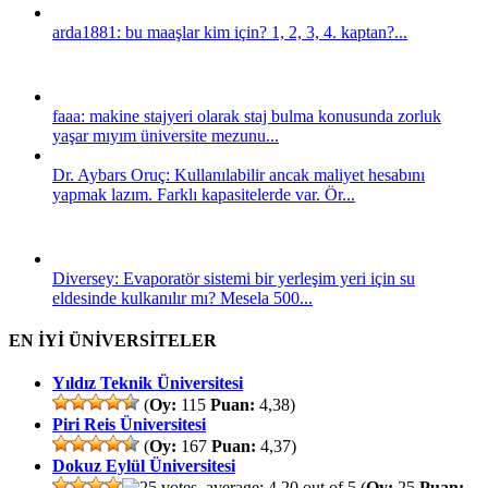
arda1881: bu maaşlar kim için? 1, 2, 3, 4. kaptan?...
faaa: makine stajyeri olarak staj bulma konusunda zorluk
yaşar mıyım üniversite mezunu...
Dr. Aybars Oruç: Kullanılabilir ancak maliyet hesabını
yapmak lazım. Farklı kapasitelerde var. Ör...
Diversey: Evaporatör sistemi bir yerleşim yeri için su
eldesinde kulkanılır mı? Mesela 500...
EN İYİ ÜNİVERSİTELER
Yıldız Teknik Üniversitesi
(
Oy:
115
Puan:
4,38)
Piri Reis Üniversitesi
(
Oy:
167
Puan:
4,37)
Dokuz Eylül Üniversitesi
(
Oy:
25
Puan: