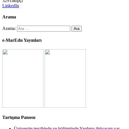
329
Takipçi
LinkedIn
Arama
Arama:
e-MarEdu Yayınları
Tartışma Panosu
Üniversite tercihinde ve bölümünde Yardıma ihtiyacım var