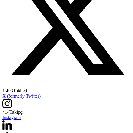
1.493
Takipçi
X (formerly Twitter)
414
Takipçi
Instagram