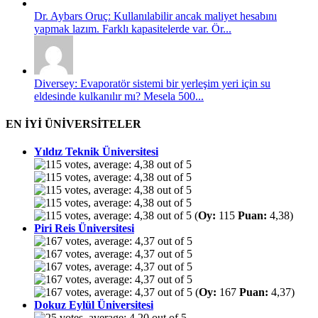
Dr. Aybars Oruç: Kullanılabilir ancak maliyet hesabını
yapmak lazım. Farklı kapasitelerde var. Ör...
Diversey: Evaporatör sistemi bir yerleşim yeri için su
eldesinde kulkanılır mı? Mesela 500...
EN İYİ ÜNİVERSİTELER
Yıldız Teknik Üniversitesi
(
Oy:
115
Puan:
4,38)
Piri Reis Üniversitesi
(
Oy:
167
Puan:
4,37)
Dokuz Eylül Üniversitesi