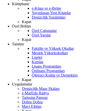
Kütüphane
e-Kitap ve e-Belge
Yayınlanan Yeni Kitaplar
Denizcilik Yazılımları
Kapat
Özel Bölüm
Özel Çalışmalar
Özel Yazılar
Kapat
Tanıtım
Fakülte ve Yüksek Okullar
Meslek Yüksekokulları
Liseler
Kurslar
Lisans Programları
Önlisans Programları
Öğrenci Kulüp ve Dernekleri
Kapat
Uygulamalar
Denizcilik Maaş Skalası
e-MarEdu Radyo
Tartışma Panosu
Dobra Dobra
Mavi Eğitim
Kapat