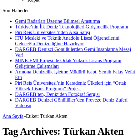
Son Haberler
Gemi Radarları Üzerine Bilimsel Araştırma
Türkiye’nin İlk Deniz Teknolojileri Girişimcilik Programı
Piri Reis Üniversitesi’nden Arsa Satışı
İTÜ Mesleki ve Teknik Anadolu Lisesi Öğrencilerini
Geleceğin Denizciliğine Hazırlıyor
DARGEB-Denizci Gönüllülerden Gemi İnsanlarına Mesaj
Var!
MINE-EMI Projesi ile Ortak Yüksek Lisans Programı
Geliştirme Çalışmaları
Armona Denizcilik İşletme Müdürü Kapt. Semih Falay Vefat
Etti
Piri Reis Üniversitesi’nin Karadeniz Ülkeleri için “Ortak
Yüksek Lisans Programı” Projesi
DARGEB’ten, Deniz’den Fotoğraf Sergisi
DARGEB Denizci Gönüllüler’den Preveze Deniz Zaferi
Videosu
Ana Sayfa
»
Etiket:
Türkan Akten
Tag Archives:
Türkan Akten