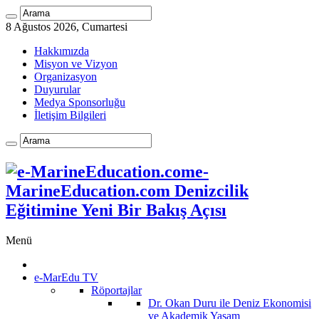
8 Ağustos 2026, Cumartesi
Hakkımızda
Misyon ve Vizyon
Organizasyon
Duyurular
Medya Sponsorluğu
İletişim Bilgileri
e-
MarineEducation.com Denizcilik
Eğitimine Yeni Bir Bakış Açısı
Menü
e-MarEdu TV
Röportajlar
Dr. Okan Duru ile Deniz Ekonomisi
ve Akademik Yaşam