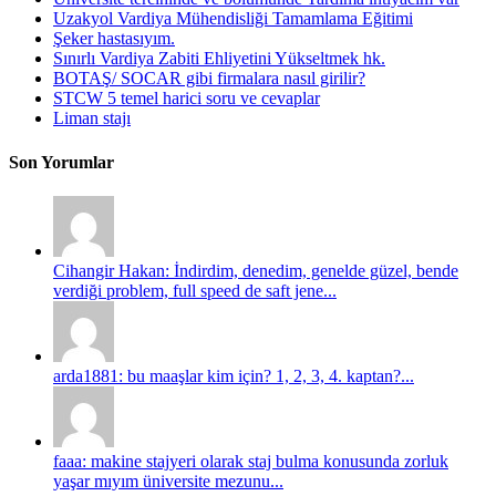
Uzakyol Vardiya Mühendisliği Tamamlama Eğitimi
Şeker hastasıyım.
Sınırlı Vardiya Zabiti Ehliyetini Yükseltmek hk.
BOTAŞ/ SOCAR gibi firmalara nasıl girilir?
STCW 5 temel harici soru ve cevaplar
Liman stajı
Son Yorumlar
Cihangir Hakan: İndirdim, denedim, genelde güzel, bende
verdiği problem, full speed de saft jene...
arda1881: bu maaşlar kim için? 1, 2, 3, 4. kaptan?...
faaa: makine stajyeri olarak staj bulma konusunda zorluk
yaşar mıyım üniversite mezunu...