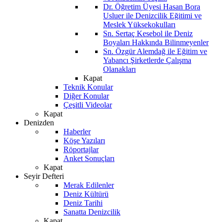
Dr. Öğretim Üyesi Hasan Bora
Usluer ile Denizcilik Eğitimi ve
Meslek Yüksekokulları
Sn. Sertaç Kesebol ile Deniz
Boyaları Hakkında Bilinmeyenler
Sn. Özgür Alemdağ ile Eğitim ve
Yabancı Şirketlerde Çalışma
Olanakları
Kapat
Teknik Konular
Diğer Konular
Çeşitli Videolar
Kapat
Denizden
Haberler
Köşe Yazıları
Röportajlar
Anket Sonuçları
Kapat
Seyir Defteri
Merak Edilenler
Deniz Kültürü
Deniz Tarihi
Sanatta Denizcilik
Kapat