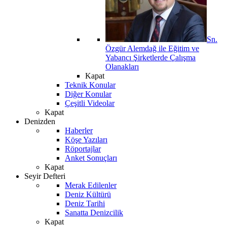
Sn.
Özgür Alemdağ ile Eğitim ve
Yabancı Şirketlerde Çalışma
Olanakları
Kapat
Teknik Konular
Diğer Konular
Çeşitli Videolar
Kapat
Denizden
Haberler
Köşe Yazıları
Röportajlar
Anket Sonuçları
Kapat
Seyir Defteri
Merak Edilenler
Deniz Kültürü
Deniz Tarihi
Sanatta Denizcilik
Kapat