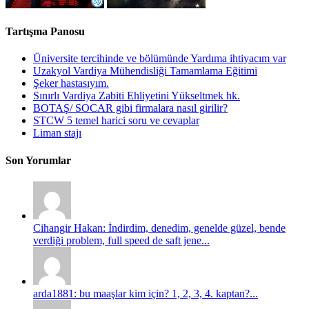
Tartışma Panosu
Üniversite tercihinde ve bölümünde Yardıma ihtiyacım var
Uzakyol Vardiya Mühendisliği Tamamlama Eğitimi
Şeker hastasıyım.
Sınırlı Vardiya Zabiti Ehliyetini Yükseltmek hk.
BOTAŞ/ SOCAR gibi firmalara nasıl girilir?
STCW 5 temel harici soru ve cevaplar
Liman stajı
Son Yorumlar
Cihangir Hakan: İndirdim, denedim, genelde güzel, bende
verdiği problem, full speed de saft jene...
arda1881: bu maaşlar kim için? 1, 2, 3, 4. kaptan?...