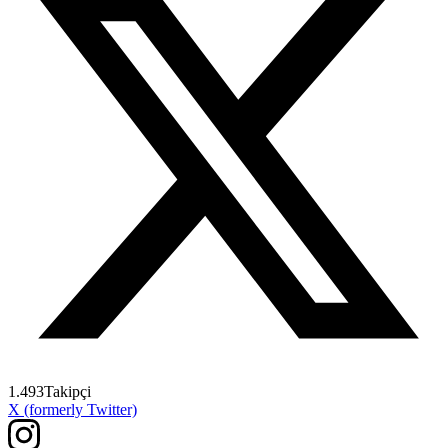
1.493
Takipçi
X (formerly Twitter)