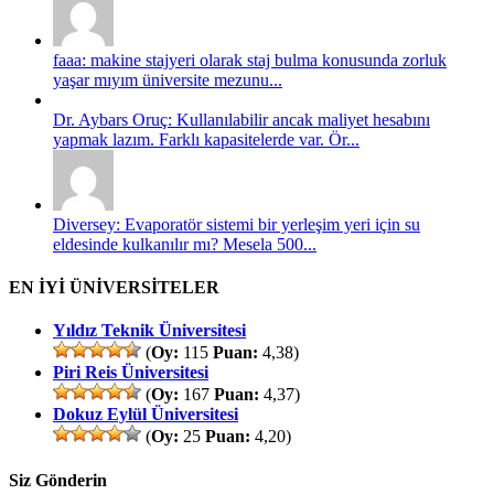
faaa: makine stajyeri olarak staj bulma konusunda zorluk
yaşar mıyım üniversite mezunu...
Dr. Aybars Oruç: Kullanılabilir ancak maliyet hesabını
yapmak lazım. Farklı kapasitelerde var. Ör...
Diversey: Evaporatör sistemi bir yerleşim yeri için su
eldesinde kulkanılır mı? Mesela 500...
EN İYİ ÜNİVERSİTELER
Yıldız Teknik Üniversitesi
(
Oy:
115
Puan:
4,38)
Piri Reis Üniversitesi
(
Oy:
167
Puan:
4,37)
Dokuz Eylül Üniversitesi
(
Oy:
25
Puan:
4,20)
Siz Gönderin