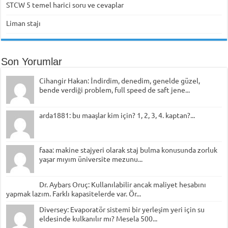
STCW 5 temel harici soru ve cevaplar
Liman stajı
Son Yorumlar
Cihangir Hakan: İndirdim, denedim, genelde güzel,
bende verdiği problem, full speed de saft jene...
arda1881: bu maaşlar kim için? 1, 2, 3, 4. kaptan?...
faaa: makine stajyeri olarak staj bulma konusunda zorluk
yaşar mıyım üniversite mezunu...
Dr. Aybars Oruç: Kullanılabilir ancak maliyet hesabını
yapmak lazım. Farklı kapasitelerde var. Ör...
Diversey: Evaporatör sistemi bir yerleşim yeri için su
eldesinde kulkanılır mı? Mesela 500...