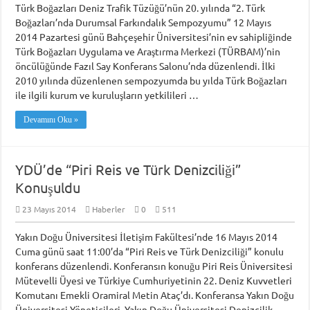
Türk Boğazları Deniz Trafik Tüzüğü’nün 20. yılında “2. Türk
Armona Denizcilik İşletme Müdürü Kapt. Semih Falay Vefat Etti
Boğazları’nda Durumsal Farkındalık Sempozyumu” 12 Mayıs
Piri Reis Üniversitesi’nin Karadeniz Ülkeleri için “Ortak Yüksek Lisans Prog
2014 Pazartesi günü Bahçeşehir Üniversitesi’nin ev sahipliğinde
Türk Boğazları Uygulama ve Araştırma Merkezi (TÜRBAM)’nin
DARGEB’ten, Deniz’den Fotoğraf Sergisi
öncülüğünde Fazıl Say Konferans Salonu’nda düzenlendi. İlki
2010 yılında düzenlenen sempozyumda bu yılda Türk Boğazları
DARGEB Denizci Gönüllüler’den Preveze Deniz Zaferi Videosu
ile ilgili kurum ve kuruluşların yetkilileri …
Devamını Oku »
YDÜ’de “Piri Reis ve Türk Denizciliği”
Konuşuldu
23 Mayıs 2014
Haberler
0
511
Yakın Doğu Üniversitesi İletişim Fakültesi’nde 16 Mayıs 2014
Cuma günü saat 11:00’da “Piri Reis ve Türk Denizciliği” konulu
konferans düzenlendi. Konferansın konuğu Piri Reis Üniversitesi
Mütevelli Üyesi ve Türkiye Cumhuriyetinin 22. Deniz Kuvvetleri
Komutanı Emekli Oramiral Metin Ataç’dı. Konferansa Yakın Doğu
Üniversitesi Yöneticileri, Yakın Doğu Üniversitesi Denizcilik