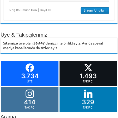
|
Giriş Bölümüne Dön
Kayıt Ol
Üye & Takipçilerimiz
Sitemize üye olan
36,447
denizci ile birlikteyiz. Ayrıca sosyal
medya kanallarında da sizlerleyiz.
3.734
1.493
ÜYE
TAKIPÇI
414
329
TAKIPÇI
TAKIPÇI
Arama