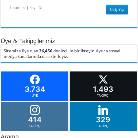
|
Unuttum!
Kayıt Ol
Üye & Takipçilerimiz
Sitemize üye olan
36,456
denizci ile birlikteyiz. Ayrıca sosyal
medya kanallarında da sizlerleyiz.
3.734
1.493
ÜYE
TAKIPÇI
414
329
TAKIPÇI
TAKIPÇI
Arama