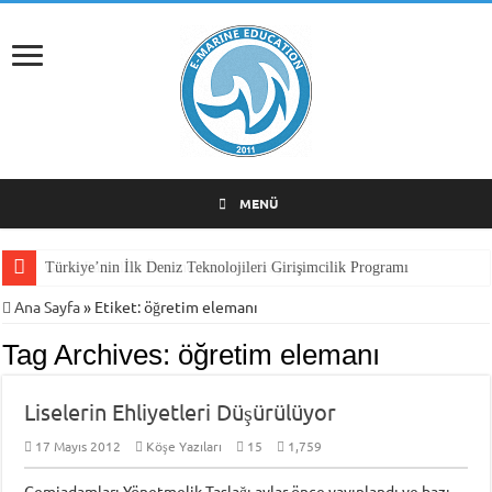
MENÜ
Türkiye’nin İlk Deniz Teknolojileri Girişimcilik Programı
Ana Sayfa
»
Etiket:
öğretim elemanı
Tag Archives:
öğretim elemanı
Liselerin Ehliyetleri Düşürülüyor
17 Mayıs 2012
Köşe Yazıları
15
1,759
Gemiadamları Yönetmelik Taslağı aylar önce yayınlandı ve bazı