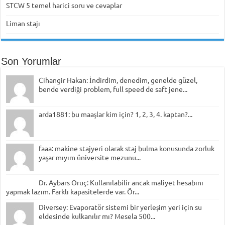
STCW 5 temel harici soru ve cevaplar
Liman stajı
Son Yorumlar
Cihangir Hakan: İndirdim, denedim, genelde güzel,
bende verdiği problem, full speed de saft jene...
arda1881: bu maaşlar kim için? 1, 2, 3, 4. kaptan?...
faaa: makine stajyeri olarak staj bulma konusunda zorluk
yaşar mıyım üniversite mezunu...
Dr. Aybars Oruç: Kullanılabilir ancak maliyet hesabını
yapmak lazım. Farklı kapasitelerde var. Ör...
Diversey: Evaporatör sistemi bir yerleşim yeri için su
eldesinde kulkanılır mı? Mesela 500...