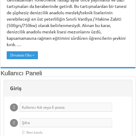
tartışmaları da beraberinde getirdi. Bu tartışmalardan bir tanesi
de şüphesiz denizcilik anadolu meslek/teknik liselerinin
verebileceği en üst yeterliliğin Sınırlı Vardiya / Makine Zabiti
(500grs/750kw) olarak belirlenmesiydi. Alınan bu karar,
denizcilik anadolu meslek lisesi mezunlarını üzdü,
kapsamamasına rağmen eğitimini sürdüren öğrencilerin şevkini
kırdı. …
Devamını Oku »
Kullanıcı Paneli
Giriş
Beni hatırla