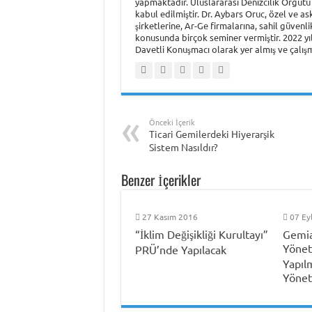
yapmaktadır. Uluslararası Denizcilik Örgütü 
kabul edilmiştir. Dr. Aybars Oruc, özel ve as
şirketlerine, Ar-Ge firmalarına, sahil güvenl
konusunda birçok seminer vermiştir. 2022 y
Davetli Konuşmacı olarak yer almış ve çalışma
Önceki İçerik
Ticari Gemilerdeki Hiyerarşik
Sistem Nasıldır?
Benzer İçerikler
27 Kasım 2016
07 Ey
“İklim Değişikliği Kurultayı”
Gemia
Yönet
PRÜ’nde Yapılacak
Yapıl
Yönet