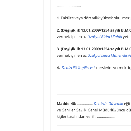
…………………….
1.
Fakülte veya dört yıllık yüksek okul me
2. (Değişiklik
13.01.2009/1254 sayılı B.M.
vermek için en az
Uzakyol Birinci Zabiti
yeter
3.
(Değişiklik
13.01.2009/1254 sayılı B.M.
vermek için en az
Uzakyol İkinci Mühendisi/
4.
Denizcilik İngilizcesi
derslerini vermek iç
…………………
Madde 46:
…………….
Denizde Güvenlik
eğiti
ve Sahiller Sağlık Genel Müdürlüğünce d
kişiler tarafından verilir. ………………