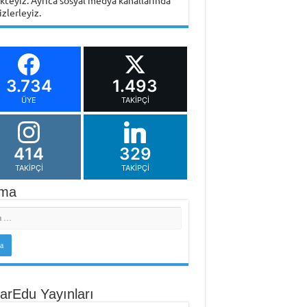
ikteyiz. Ayrıca sosyal medya kanallarında
izlerleyiz.
3.734
1.493
ÜYE
TAKIPÇI
414
329
TAKIPÇI
TAKIPÇI
ma
arEdu Yayınları