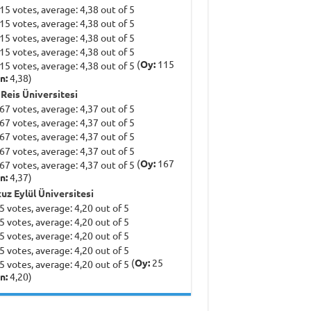
(
Oy:
115
n:
4,38)
 Reis Üniversitesi
(
Oy:
167
n:
4,37)
uz Eylül Üniversitesi
(
Oy:
25
n:
4,20)