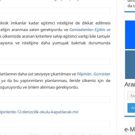
birl
da s
teknik imkanlar kadar eğitimci niteliğine de dikkat edilmesi
teliğin aranması zaten gerekiyordu ve
Gemiadamları Eğitim ve
k ülkemizde aranan kriterlere sahip eğitimci varlığı bile tartışılır
ci sayısına ve niteliğine daha yumuşak bakmak durumunda
artlarının daha üst seviyeye çıkartılması ve
Filipinler
,
Gürcistan
ı ya da bu yaptırımların planlanması, ileride ülkemiz için de
Ara
i doğuruyordu ve önlem alınması gerekiyordu.
ipinlerde-12-denizcilik-okulu-kapatilacak-mi/
e-M