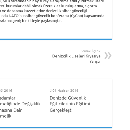
(IMO) tarafından bir ay süreyle araştırmalarını yürütmek üzere
keri kurumlar dahil olmak üzere klas kuruluşlarına, sigorta
ik ve donanma kuvvetlerine denizcilik siber güvenliği
ılında NATO’nun siber güvenlik konferansı (CyCon) kapsamında
larını geniş bir kitleyle paylaşmıştır.
Sonraki İçerik
Denizcilik Liseleri Kıyasıya
Yarıştı
lül 2016
01 Haziran 2016
damları
Denizde Güvenlik
meliğinde Değişiklik
Eğiticilerinin Eğitimi
masına Dair
Gerçekleşti
melik