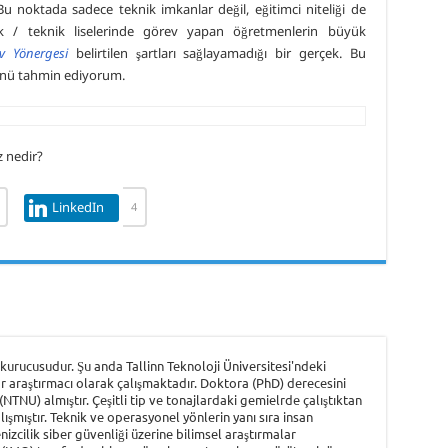
Bu noktada sadece teknik imkanlar değil, eğitimci niteliği de
ek / teknik liselerinde görev yapan öğretmenlerin büyük
v Yönergesi
belirtilen şartları sağlayamadığı bir gerçek. Bu
ğünü tahmin ediyorum.
z nedir?
LinkedIn
4
urucusudur. Şu anda Tallinn Teknoloji Üniversitesi'ndeki
r araştırmacı olarak çalışmaktadır. Doktora (PhD) derecesini
NTNU) almıştır. Çeşitli tip ve tonajlardaki gemielrde çalıştıktan
şmıştır. Teknik ve operasyonel yönlerin yanı sıra insan
nizcilik siber güvenliği üzerine bilimsel araştırmalar