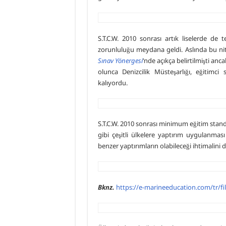
S.T.C.W. 2010 sonrası artık liselerde de 
zorunluluğu meydana geldi. Aslında bu ni
Sınav Yönergesi
‘nde açıkça belirtilmişti anca
olunca Denizcilik Müsteşarlığı, eğitim
kalıyordu.
S.T.C.W. 2010 sonrası minimum eğitim stand
gibi çeşitli ülkelere yaptırım uygulanmas
benzer yaptırımların olabileceği ihtimalin
Bknz.
https://e-marineeducation.com/tr/fil