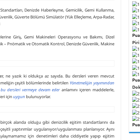
 Standartları, Denizde Haberleşme, Gemicilik, Gemi Kullanma,
Güvenlik, Güverte Bölümü Simülatör (Yük Elleçleme, Arpa-Radar,
i
Pua
erine Giriş, Gemi Makineleri Operasyonu ve Bakımı, Dizel
Piri
olik – Pnömatik ve Otomatik Kontrol, Denizde Güvenlik, Makine
ler, ne yazık ki oldukça az sayıda. Bu dersleri veren mevcut
Pua
liğin çeşitli bölümlerinde belirtilen
Yönetmeliğin yayımından
Dok
, bu dersleri vermeye devam eder
anlamını içeren maddelerle,
eri için
uygun
bulunuyorlar.
 birçok alanda olduğu gibi denizcilik eğitim standartlarını da
Pua
re çeşitli yaptırımlar uygulanıyor/uygulanması planlanıyor. Aynı
rşılaşmamamız için denetimleri daha ciddiyetle yapıp eğitim