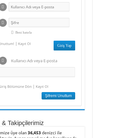
Beni hatırla
|
Unuttum!
Kayıt Ol
Kullanıcı Adı veya E-posta
|
Giriş Bölümüne Dön
Kayıt Ol
& Takipçilerimiz
emize üye olan
36,453
denizci ile