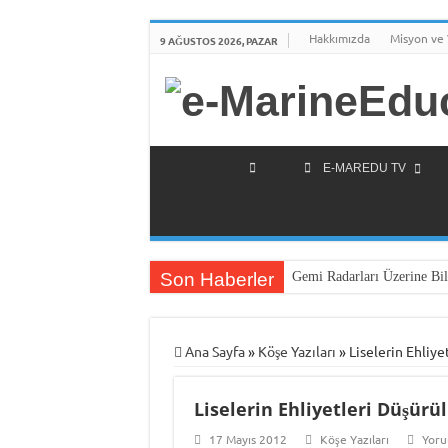
Hakkımızda
Misyon ve
9 AĞUSTOS 2026, PAZAR
E-MAREDU TV
Son Haberler
Gemi Radarları Üzerine Bil
Türkiye’nin İlk Deniz Tekn
Piri Reis Üniversitesi’nden 
Ana Sayfa
»
Köşe Yazıları
»
Liselerin Ehliye
İTÜ Mesleki ve Teknik Anad
Liselerin Ehliyetleri Düşürü
DARGEB-Denizci Gönüllüle
MINE-EMI Projesi ile Orta
17 Mayıs 2012
Köşe Yazıları
Yor