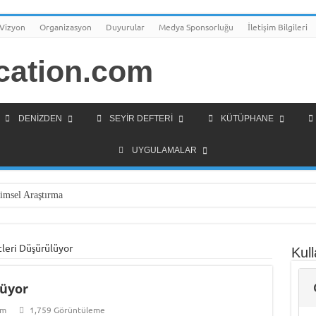
 Vizyon
Organizasyon
Duyurular
Medya Sponsorluğu
İletişim Bilgileri
DENIZDEN
SEYIR DEFTERI
KÜTÜPHANE
UYGULAMALAR
imsel Araştırma
olojileri Girişimcilik Programı
Arsa Satışı
tleri Düşürülüyor
Kull
olu Lisesi Öğrencilerini Geleceğin Denizciliğine Hazırlıyor
lüyor
rden Gemi İnsanlarına Mesaj Var!
k Yüksek Lisans Programı Geliştirme Çalışmaları
um
1,759 Görüntüleme