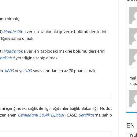
zunu olmak,
O)
Madde 46
‘da verilen tablodaki güverte bölümü derslerini
liğine sahip olmak,
O)
Madde 46
‘da verilen tablodaki makine bölümü derslerini
Makinisti
yeterliğine sahip olmak,
in
KPDS
veya
ÜDS
sınavlarından en az 70 puan almak,
mali
kapa
mi içeriğindeki sağlık ile ilgili eğitimler Sağlık Bakanlığı Hudut
üzenlenen
Gemiadamı Sağlık Eğiticisi
(GASE)
Sertifikası
‘na sahip
EN 
Yıl