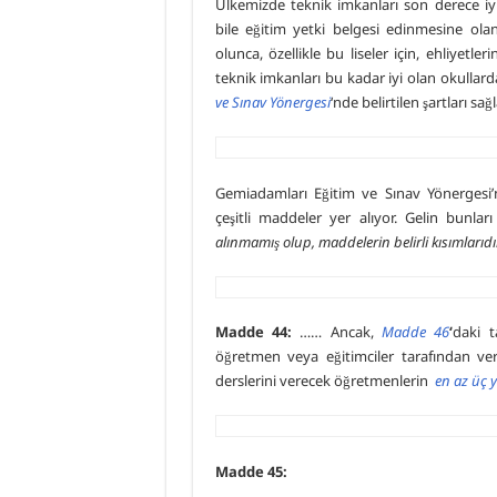
Ülkemizde teknik imkanları son derece iyi
bile eğitim yetki belgesi edinmesine o
olunca, özellikle bu liseler için, ehliyetl
teknik imkanları bu kadar iyi olan okullar
ve Sınav Yönergesi
‘nde belirtilen şartları sağ
Gemiadamları Eğitim ve Sınav Yönergesi’ni
çeşitli maddeler yer alıyor. Gelin bunları 
alınmamış olup, maddelerin belirli kısımlarıdı
Madde 44:
…… Ancak,
Madde
46
‘
daki t
öğretmen veya eğitimciler tarafından v
derslerini verecek öğretmenlerin
en az üç y
Madde 45: