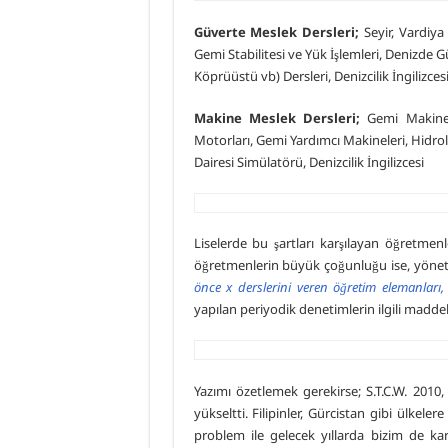
Güverte Meslek Dersleri;
Seyir, Vardiya
Gemi Stabilitesi ve Yük İşlemleri, Denizde 
Köprüüstü vb) Dersleri, Denizcilik İngilizces
Makine Meslek Dersleri;
Gemi Makinel
Motorları, Gemi Yardımcı Makineleri, Hidr
Dairesi Simülatörü, Denizcilik İngilizcesi
Liselerde bu şartları karşılayan öğretmen
öğretmenlerin büyük çoğunluğu ise, yönetme
önce x derslerini veren öğretim elemanları
yapılan periyodik denetimlerin ilgili maddel
Yazımı özetlemek gerekirse; S.T.C.W. 2010,
yükseltti. Filipinler, Gürcistan gibi ülkele
problem ile gelecek yıllarda bizim de ka