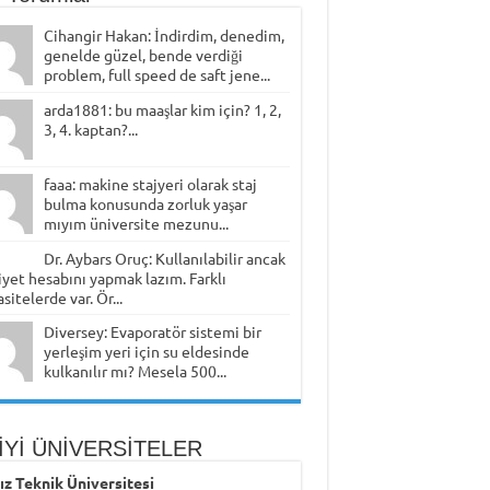
Cihangir Hakan: İndirdim, denedim,
genelde güzel, bende verdiği
problem, full speed de saft jene...
arda1881: bu maaşlar kim için? 1, 2,
3, 4. kaptan?...
faaa: makine stajyeri olarak staj
bulma konusunda zorluk yaşar
mıyım üniversite mezunu...
Dr. Aybars Oruç: Kullanılabilir ancak
yet hesabını yapmak lazım. Farklı
sitelerde var. Ör...
Diversey: Evaporatör sistemi bir
yerleşim yeri için su eldesinde
kulkanılır mı? Mesela 500...
İYİ ÜNİVERSİTELER
dız Teknik Üniversitesi