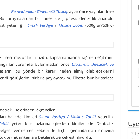
 Müdürü Kapt. Semih Falay Vefat Etti
Gemiadamları Yönetmelik Taslağı
aylar önce yayınlandı ve
Karadeniz Ülkeleri için “Ortak Yüksek Lisans Programı” Projesi
 Bu tartışmalardan bir tanesi de şüphesiz denizcilik anadolu
üst yeterliliğin
Sınırlı Vardiya
/
Makine Zabiti
(500grs/750kw)
toğraf Sergisi
r’den Preveze Deniz Zaferi Videosu
ek lisesi mezunlarını üzdü, kapsamamasına rağmen eğitimini
erhangi bir yorumda bulunmadan önce
Ulaştırma, Denizcilik ve
atların, bu yönde bir kararı neden almış olabileceklerini
di görüşlerimi sizlerle paylaşacağım. Elbette bunlar sadece
meslek liselerinden öğrenciler
ları halinde kimileri
Sınırlı Vardiya / Makine Zabiti
yeterlilik
Üye 
abiti
yeterlilik sınavlarına girerken kimileri de Denizcilik
 belgesi vermemesi sebebi ile hiçbir gemiadamları sınavına
Sit
çok teknik imkanlara bakılarak gerçekleştiriliyordu.