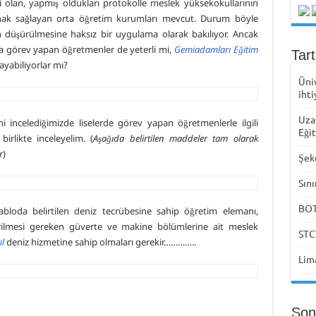
 olan, yapmış oldukları protokolle meslek yüksekokullarının
lanak sağlayan orta öğretim kurumları mevcut. Durum böyle
erin düşürülmesine haksız bir uygulama olarak bakılıyor. Ancak
da görev yapan öğretmenler de yeterli mi,
Gemiadamları Eğitim
Tar
layabiliyorlar mı?
Üni
ihti
Uza
 incelediğimizde liselerde görev yapan öğretmenlerle ilgili
Eği
birlikte inceleyelim. (
Aşağıda belirtilen maddeler tam olarak
r
)
Şek
Sını
BOTA
abloda belirtilen deniz tecrübesine sahip öğretim elemanı,
erilmesi gereken güverte ve makine bölümlerine ait meslek
STC
ıl
deniz hizmetine sahip olmaları gerekir…………..
Lima
Son