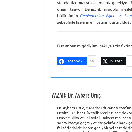
standartlarımızı yükseltmemiz gerekiyor. 
önem taşıyor. Denizcilik anadolu mesl
bölümünün
Gemiadamları Eğitim ve Sına
sebeplerle liselerin ehliyetinin düşürüldü
Bunlar benim görüşüm, peki ya sizin fikrini
Facebook
Twitter
58
0
YAZAR: Dr. Aybars Oruç
Dr. Aybars Oruc, e-MarineEducation.com'un k
Denizcilik Siber Güvenlik Merkezi'nde dokto
Norveç Bilim ve Teknoloji Üniversitesi'nden (
sonra karaya geçmiş ve enspektör olarak çalı
faktörlerini de içeren geniş bir yelpazede de