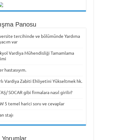
tışma Panosu
versite tercihinde ve bölümünde Yardıma
yacım var
kyol Vardiya Mühendisliği Tamamlama
timi
er hastasıyım.
rlı Vardiya Zabiti Ehliyetini Yükseltmek hk.
Ş/ SOCAR gibi firmalara nasıl girilir?
W 5 temel harici soru ve cevaplar
n stajı
 Yorumlar