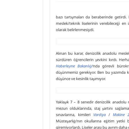
Armona Denizcilik İşletme
Piri Reis Üniversitesi’nin 
bazı tartışmaları da beraberinde getirdi.
meslek/teknik liselerinin verebileceği en 
DARGEB’ten, Deniz’den Fo
olarak belirlenmesiydi.
DARGEB Denizci Gönüllüle
Alınan bu karar, denizcilik anadolu mesl
sürdüren öğrencilerin şevkini kırdı. H
Haberleşme Bakanlığı
‘nda görevli bürokr
düşünmemiz gerekiyor. Ben bu yazımda ken
düşünce ve kesinlik taşımıyor.
Yaklaşık 7 – 8 senedir denizcilik anadolu 
mezun olduklarında, staj şartını sağlama
sınavlarına, kimileri
Vardiya
/
Makine Z
Müsteşarlığı’nın okullarına eğitim yetki
giremiyorlardı. Liseler arası bu ayrım daha 