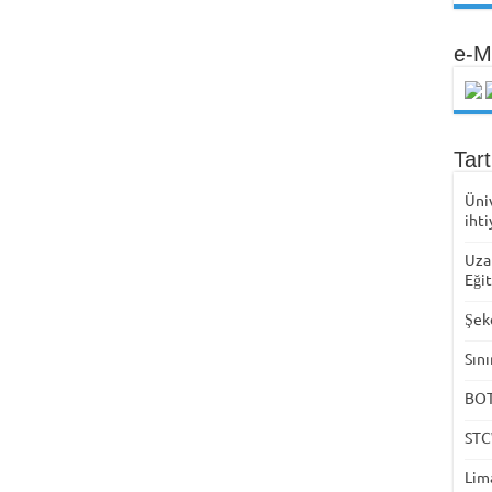
e-M
Tar
Üni
ihti
Uza
Eği
Şek
Sını
BOTA
STC
Lima