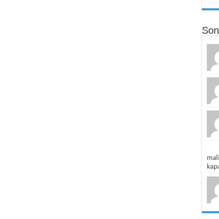
Son
mali
kapa