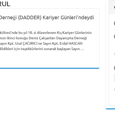
RUL
Deniz Ekonomisi
Hasan Bora Usluer
Deniz Teknolojileri
Üniversitesi
ile 
Üni
ve Akademik
ile Denizcilik
Öğrenci Yorumu
Girişimcilik
Hak
Yaşam
Eğitimi ve Meslek
Programı
Bili
Girne Amerikan
Yüksekokulları
 Derneği (DADDER) Kariyer Günleri’ndeydi
Üniversitesi
Öğrenci Yorumu
kültesi’nde bu yıl 18. si düzenlenen Kış Kariyer Günlerinin
un ikinci konuğu Deniz Çalışanları Dayanışma Derneği
ın Kpt. Ural ÇAĞIRICI ve Sayın Kpt. Erdal HASCAN
ldikleri için teşekkürlerini sunarak başlayan Sayın …