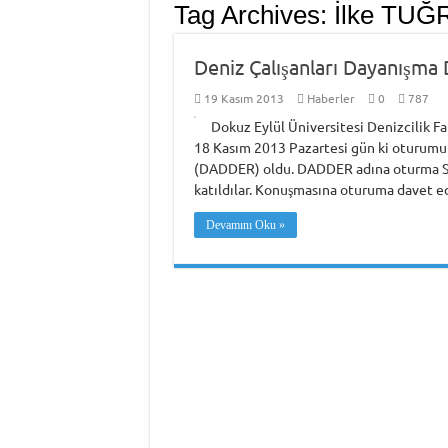
Tag Archives:
İlke TUĞ
Deniz Çalışanları Dayanışma
19 Kasım 2013
Haberler
0
787
Dokuz Eylül Üniversitesi Denizcilik Fa
18 Kasım 2013 Pazartesi gün ki oturumun
(DADDER) oldu. DADDER adına oturma Say
katıldılar. Konuşmasına oturuma davet edi
Devamını Oku »