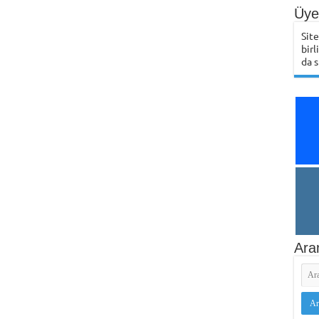
Üye 
Sit
birl
da s
Ara