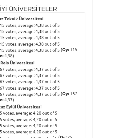
İYİ ÜNİVERSİTELER
dız Teknik Üniversitesi
(
Oy:
115
n:
4,38)
 Reis Üniversitesi
(
Oy:
167
n:
4,37)
uz Eylül Üniversitesi
(
Oy:
25