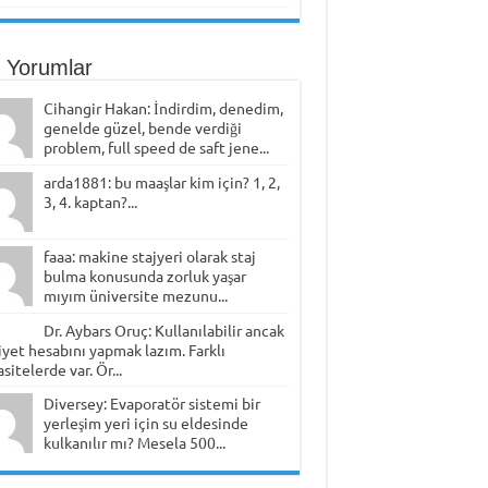
 Yorumlar
Cihangir Hakan: İndirdim, denedim,
genelde güzel, bende verdiği
problem, full speed de saft jene...
arda1881: bu maaşlar kim için? 1, 2,
3, 4. kaptan?...
faaa: makine stajyeri olarak staj
bulma konusunda zorluk yaşar
mıyım üniversite mezunu...
Dr. Aybars Oruç: Kullanılabilir ancak
yet hesabını yapmak lazım. Farklı
sitelerde var. Ör...
Diversey: Evaporatör sistemi bir
yerleşim yeri için su eldesinde
kulkanılır mı? Mesela 500...