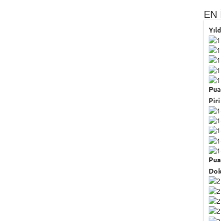
EN 
Yıl
Pua
Piri
Pua
Dok