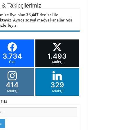
& Takipçilerimiz
emize üye olan
36,447
denizci ile
ikteyiz. Ayrıca sosyal medya kanallarında
izlerleyiz.
3.734
1.493
ÜYE
TAKIPÇI
414
329
TAKIPÇI
TAKIPÇI
ma