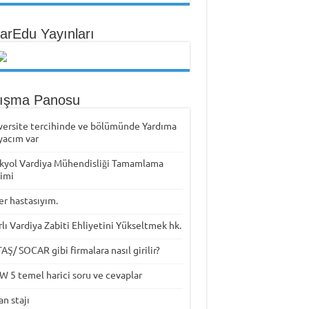
arEdu Yayınları
tışma Panosu
versite tercihinde ve bölümünde Yardıma
yacım var
kyol Vardiya Mühendisliği Tamamlama
timi
er hastasıyım.
rlı Vardiya Zabiti Ehliyetini Yükseltmek hk.
Ş/ SOCAR gibi firmalara nasıl girilir?
W 5 temel harici soru ve cevaplar
n stajı