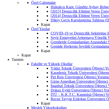
Özel Çalışmalar
Hukukçu Kapt. Gündüz Aybay Belgese
[2015] Denizcilik Eğitimi Veren Üniv
[2014] Denizcilik Eğitimi Veren Üniv
Dikey Geçiş Karşılaştırma Tablosu (D
Kapat
Özel Yazılar
COVID-19 ve Denizcilik Sektörüne Et
Seyir Emniyetini Arttırmaya Yönelik
Gemilerde Gemiadamları Arasındaki Sos
Gemide Herkesin Sevdiği Gemiadamı
Kapat
Kapat
Tanıtım
Fakülte ve Yüksek Okullar
Yıldız Teknik Üniversitesi Öğrenci 
Karadeniz Teknik Üniversitesi Öğren
Piri Reis Üniversitesi Öğrenci Yorum
Girne Amerikan Üniversitesi Öğrenc
İstanbul Teknik Üniversitesi Öğrenci
Dokuz Eylül Üniversitesi Öğrenci Y
İTÜ – K.K.T.C. Kampüsü Öğrenci Y
Recep Tayyip Erdoğan Üniversitesi 
Kapat
Meslek Yüksekokulları