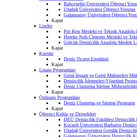
Bahçeşehir Üniversitesi Öğrenci Yor
Uludağ Üniversitesi Öğrenci Yorumu
Galatasaray Üniversitesi Öğrenci Yo
Kapat
Liseler
Piri Reis Mesleki ve Teknik Anadolu
Hereke Nuh Çimento Mesleki ve Tekn
Gölcük Denizcilik Anadolu Meslek L
Kapat
Kurslar
Deniz Ticaret Enstitüsü
Kapat
Lisans Programları
Gemi İnşaatı ve Gemi Makineleri Müh
Denizcilik İşletmeleri Yönetimi Progr
Deniz Ulaştırma İşletme Mühendisliğ
Kapat
Önlisans Programları
Deniz Ulaştırma ve İşletme Programı
Kapat
Öğrenci Kulüp ve Dernekleri
DEÜ Denizcilik Fakültesi Denizcilik
Kocaeli Üniversitesi Barbaros Denizc
Uludağ Üniversitesi Gemlik Denizcil
Galatasaray Üniversitesi Denizcilik 