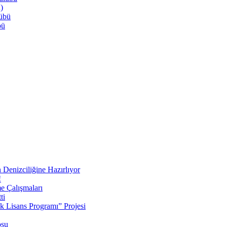
)
lübü
bü
 Denizciliğine Hazırlıyor
!
e Çalışmaları
ti
ek Lisans Programı” Projesi
osu