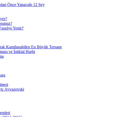
adan Önce Yapacağı 12 Şey
yer?
usunuz?
Fasulye Yenir?
arak Kanıtlanabilen En Büyük Tersane
sı ve İstiklal Harbi
ma
ara
lmesi
viç Ayvazovski
temleri