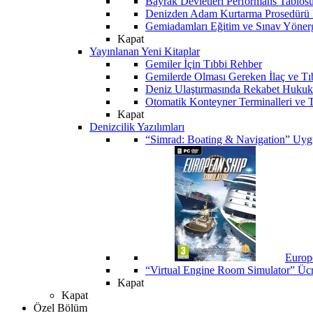
Bayrak Devletleri Performans Tablos
Denizden Adam Kurtarma Prosedürü 
Gemiadamları Eğitim ve Sınav Yöner
Kapat
Yayınlanan Yeni Kitaplar
Gemiler İçin Tıbbi Rehber
Gemilerde Olması Gereken İlaç ve Tı
Deniz Ulaştırmasında Rekabet Hukuk
Otomatik Konteyner Terminalleri ve T
Kapat
Denizcilik Yazılımları
“Simrad: Boating & Navigation” Uyg
Europ
“Virtual Engine Room Simulator” Ücr
Kapat
Kapat
Özel Bölüm