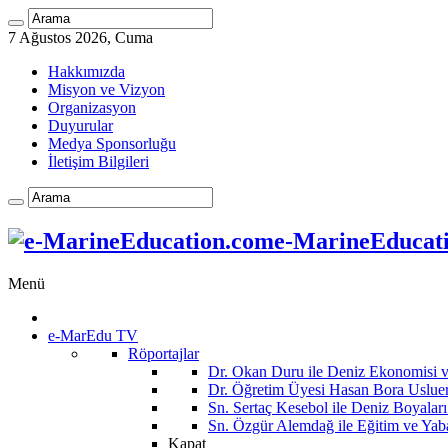
7 Ağustos 2026, Cuma
Hakkımızda
Misyon ve Vizyon
Organizasyon
Duyurular
Medya Sponsorluğu
İletişim Bilgileri
e-MarineEducatio
Menü
e-MarEdu TV
Röportajlar
Dr. Okan Duru ile Deniz Ekonomisi
Dr. Öğretim Üyesi Hasan Bora Usluer 
Sn. Sertaç Kesebol ile Deniz Boyalar
Sn. Özgür Alemdağ ile Eğitim ve Yaba
Kapat