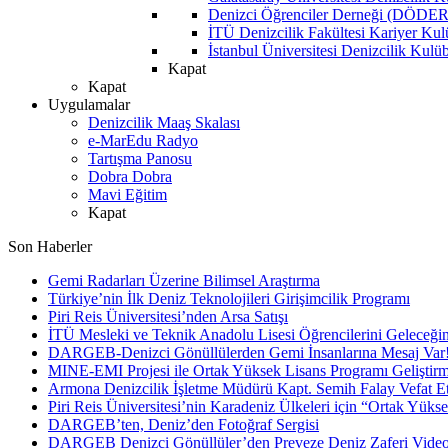
Denizci Öğrenciler Derneği (DÖDER
İTÜ Denizcilik Fakültesi Kariyer Ku
İstanbul Üniversitesi Denizcilik Kulü
Kapat
Kapat
Uygulamalar
Denizcilik Maaş Skalası
e-MarEdu Radyo
Tartışma Panosu
Dobra Dobra
Mavi Eğitim
Kapat
Son Haberler
Gemi Radarları Üzerine Bilimsel Araştırma
Türkiye’nin İlk Deniz Teknolojileri Girişimcilik Programı
Piri Reis Üniversitesi’nden Arsa Satışı
İTÜ Mesleki ve Teknik Anadolu Lisesi Öğrencilerini Geleceğin
DARGEB-Denizci Gönüllülerden Gemi İnsanlarına Mesaj Var
MINE-EMI Projesi ile Ortak Yüksek Lisans Programı Geliştirm
Armona Denizcilik İşletme Müdürü Kapt. Semih Falay Vefat Et
Piri Reis Üniversitesi’nin Karadeniz Ülkeleri için “Ortak Yüks
DARGEB’ten, Deniz’den Fotoğraf Sergisi
DARGEB Denizci Gönüllüler’den Preveze Deniz Zaferi Vide