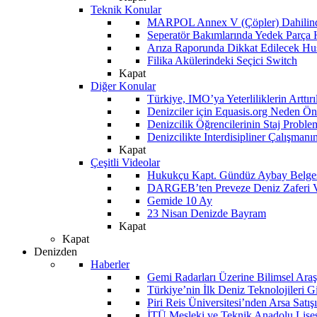
Teknik Konular
MARPOL Annex V (Çöpler) Dahilind
Seperatör Bakımlarında Yedek Parça
Arıza Raporunda Dikkat Edilecek Hu
Filika Akülerindeki Seçici Switch
Kapat
Diğer Konular
Türkiye, IMO’ya Yeterliliklerin Arttır
Denizciler için Equasis.org Neden Öne
Denizcilik Öğrencilerinin Staj Proble
Denizcilikte Interdisipliner Çalışman
Kapat
Çeşitli Videolar
Hukukçu Kapt. Gündüz Aybay Belges
DARGEB’ten Preveze Deniz Zaferi 
Gemide 10 Ay
23 Nisan Denizde Bayram
Kapat
Kapat
Denizden
Haberler
Gemi Radarları Üzerine Bilimsel Araş
Türkiye’nin İlk Deniz Teknolojileri G
Piri Reis Üniversitesi’nden Arsa Satışı
İTÜ Mesleki ve Teknik Anadolu Lisesi