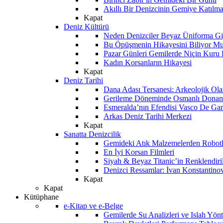
Akıllı Bir Denizcinin Gemiye Katılm
Kapat
Deniz Kültürü
Neden Denizciler Beyaz Üniforma Gi
Bu Öpüşmenin Hikayesini Biliyor M
Pazar Günleri Gemilerde Niçin Kuru 
Kadın Korsanların Hikayesi
Kapat
Deniz Tarihi
Dana Adası Tersanesi: Arkeolojik Ol
Gerileme Döneminde Osmanlı Donanma
Esmeralda’nın Efendisi Vasco De Ga
Arkas Deniz Tarihi Merkezi
Kapat
Sanatta Denizcilik
Gemideki Atık Malzemelerden Robotl
En İyi Korsan Filmleri
Siyah & Beyaz Titanic’in Renklendiri
Denizci Ressamlar: İvan Konstantino
Kapat
Kapat
Kütüphane
e-Kitap ve e-Belge
Gemilerde Su Analizleri ve Islah Yön