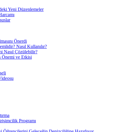
eki Yeni Düzenlemeler
 Harcamı
suslar
ılmasını Önerdi
mlidir? Nasıl Kullanılır?
mi Nasıl Çözülebilir?
ın Önemi ve Etkisi
eli
Videosu
tırma
irişimcilik Programı
 Öğrencilerini Geleceğin Denizciliğine Hazırlıyor