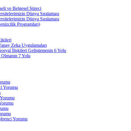
li ve Belgesel Süreci
ersitelerimizin Dünya Sıralaması
ersitelerimizin Dünya Sıralaması
enizcilik Programları)
kileri
 Yapay Zeka Uygulamaları
yal İlişkileri Geliştirmenin 6 Yolu
 Olmanın 7 Yolu
Yorumu
ci Yorumu
u
i Yorumu
 Yorumu
orumu
orumu
Öğrenci Yorumu