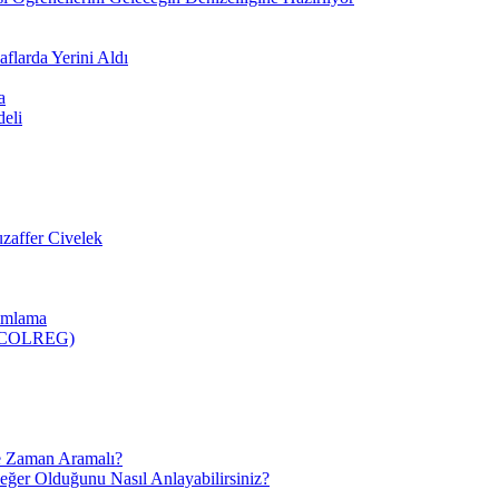
flarda Yerini Aldı
a
deli
zaffer Civelek
nımlama
 (COLREG)
e Zaman Aramalı?
Değer Olduğunu Nasıl Anlayabilirsiniz?