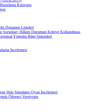
u (2014-2015)
Hazırlama Kılavuzu
gesi
bbi Donanım Listeleri
u Sorunları; Hâkim Durumun Kötüye Kullanılması
erminal Yönetim Bilgi Sistemleri
ulama İncelemesi
ean Ship Simulator Oyun İncelemesi
etsiz Öğrenci Versiyonu