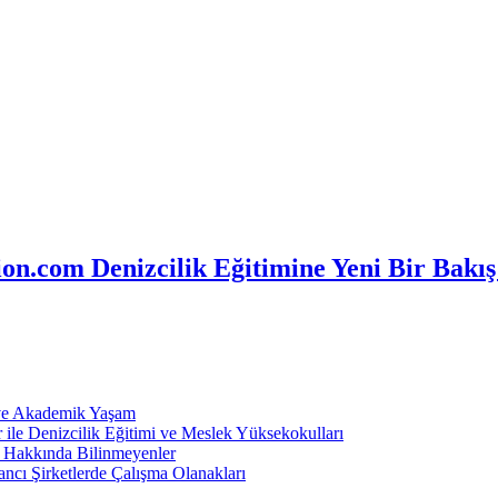
n.com Denizcilik Eğitimine Yeni Bir Bakış
 ve Akademik Yaşam
ile Denizcilik Eğitimi ve Meslek Yüksekokulları
ı Hakkında Bilinmeyenler
ncı Şirketlerde Çalışma Olanakları