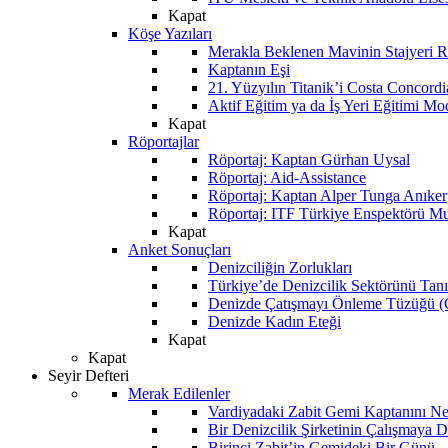
Kapat
Köşe Yazıları
Merakla Beklenen Mavinin Stajyeri Ra
Kaptanın Eşi
21. Yüzyılın Titanik’i Costa Concordi
Aktif Eğitim ya da İş Yeri Eğitimi Mo
Kapat
Röportajlar
Röportaj: Kaptan Gürhan Uysal
Röportaj: Aid-Assistance
Röportaj: Kaptan Alper Tunga Anıker
Röportaj: ITF Türkiye Enspektörü Mu
Kapat
Anket Sonuçları
Denizciliğin Zorlukları
Türkiye’de Denizcilik Sektörünü Ta
Denizde Çatışmayı Önleme Tüzüğü
Denizde Kadın Eteği
Kapat
Kapat
Seyir Defteri
Merak Edilenler
Vardiyadaki Zabit Gemi Kaptanını N
Bir Denizcilik Şirketinin Çalışmaya 
Birinci Zabit’in Gemideki Bir Günü