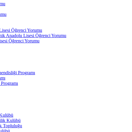
umu
rumu
 Lisesi Öğrenci Yorumu
ik Anadolu Lisesi Öğrenci Yorumu
isesi Öğrenci Yorumu
endisliği Programı
amı
i Programı
 Kulübü
ilik Kulübü
ik Topluluğu
Kulübü