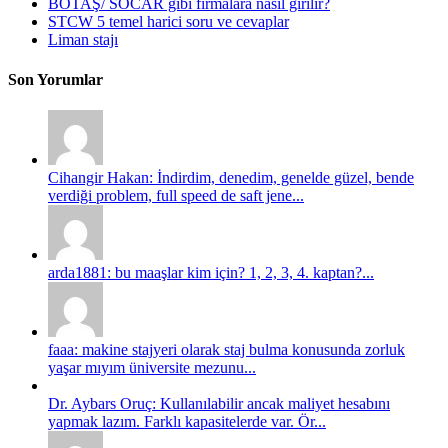
BOTAŞ/ SOCAR gibi firmalara nasıl girilir?
STCW 5 temel harici soru ve cevaplar
Liman stajı
Son Yorumlar
Cihangir Hakan: İndirdim, denedim, genelde güzel, bende
verdiği problem, full speed de saft jene...
arda1881: bu maaşlar kim için? 1, 2, 3, 4. kaptan?...
faaa: makine stajyeri olarak staj bulma konusunda zorluk
yaşar mıyım üniversite mezunu...
Dr. Aybars Oruç: Kullanılabilir ancak maliyet hesabını
yapmak lazım. Farklı kapasitelerde var. Ör...