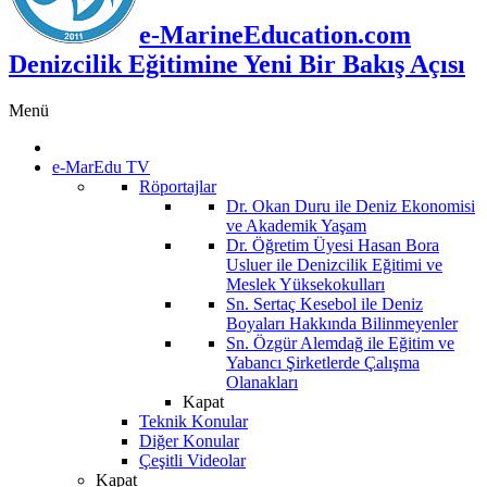
e-MarineEducation.com
Denizcilik Eğitimine Yeni Bir Bakış Açısı
Menü
e-MarEdu TV
Röportajlar
Dr. Okan Duru ile Deniz Ekonomisi
ve Akademik Yaşam
Dr. Öğretim Üyesi Hasan Bora
Usluer ile Denizcilik Eğitimi ve
Meslek Yüksekokulları
Sn. Sertaç Kesebol ile Deniz
Boyaları Hakkında Bilinmeyenler
Sn. Özgür Alemdağ ile Eğitim ve
Yabancı Şirketlerde Çalışma
Olanakları
Kapat
Teknik Konular
Diğer Konular
Çeşitli Videolar
Kapat