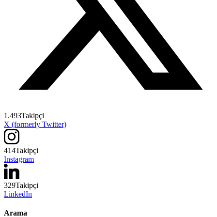
1.493
Takipçi
X (formerly Twitter)
414
Takipçi
Instagram
329
Takipçi
LinkedIn
Arama