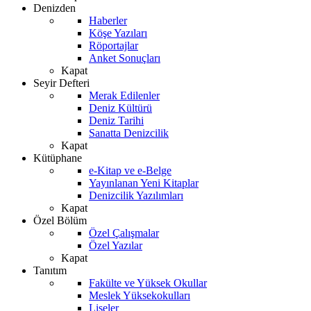
Denizden
Haberler
Köşe Yazıları
Röportajlar
Anket Sonuçları
Kapat
Seyir Defteri
Merak Edilenler
Deniz Kültürü
Deniz Tarihi
Sanatta Denizcilik
Kapat
Kütüphane
e-Kitap ve e-Belge
Yayınlanan Yeni Kitaplar
Denizcilik Yazılımları
Kapat
Özel Bölüm
Özel Çalışmalar
Özel Yazılar
Kapat
Tanıtım
Fakülte ve Yüksek Okullar
Meslek Yüksekokulları
Liseler