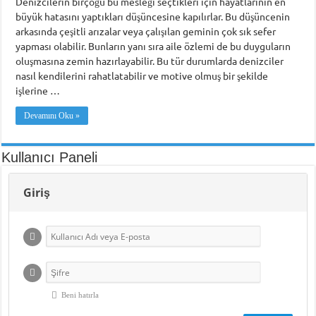
Denizcilerin birçoğu bu mesleği seçtikleri için hayatlarının en
büyük hatasını yaptıkları düşüncesine kapılırlar. Bu düşüncenin
Piri Reis Üniversitesi’nin Karadeniz Ülkeleri için “Ortak Yüksek Lisans Prog
arkasında çeşitli arızalar veya çalışılan geminin çok sık sefer
DARGEB’ten, Deniz’den Fotoğraf Sergisi
yapması olabilir. Bunların yanı sıra aile özlemi de bu duyguların
oluşmasına zemin hazırlayabilir. Bu tür durumlarda denizciler
DARGEB Denizci Gönüllüler’den Preveze Deniz Zaferi Videosu
nasıl kendilerini rahatlatabilir ve motive olmuş bir şekilde
işlerine …
Devamını Oku »
Kullanıcı Paneli
Giriş
Beni hatırla