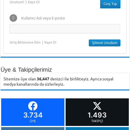
|
Unuttum!
Kayıt Ol
Kullanıcı Adı veya E-posta
|
Giriş Bölümüne Dön
Kayıt Ol
Üye & Takipçilerimiz
Sitemize üye olan
36,447
denizci ile birlikteyiz. Ayrıca sosyal
medya kanallarında da sizlerleyiz.
3.734
1.493
ÜYE
TAKIPÇI