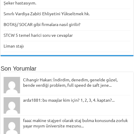
Şeker hastasıyım.
Sınırlı Vardiya Zabiti Ehliyetini Yükseltmek hk.
BOTAŞ/ SOCAR gibi firmalara nasıl girilir?
STCW 5 temel harici soru ve cevaplar
Liman stajı
Son Yorumlar
Cihangir Hakan: İndirdim, denedim, genelde güzel,
bende verdiği problem, full speed de saft jene...
arda1881: bu maaşlar kim için? 1, 2, 3, 4. kaptan?...
faaa: makine stajyeri olarak staj bulma konusunda zorluk
yaşar mıyım üniversite mezunu...