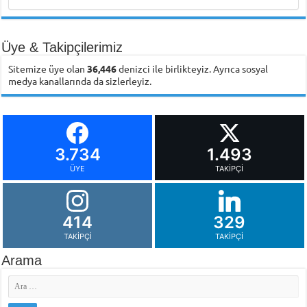
Üye & Takipçilerimiz
Sitemize üye olan
36,446
denizci ile birlikteyiz. Ayrıca sosyal
medya kanallarında da sizlerleyiz.
3.734
1.493
ÜYE
TAKIPÇI
414
329
TAKIPÇI
TAKIPÇI
Arama