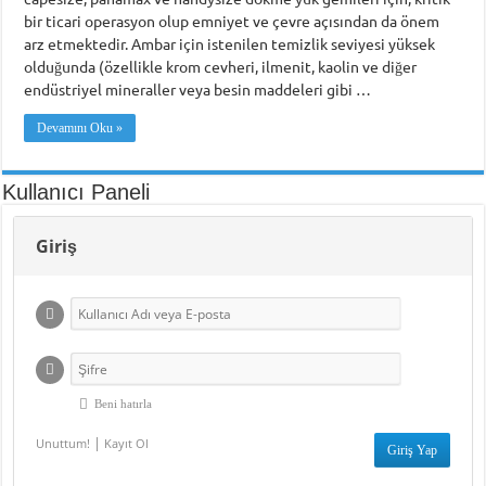
bir ticari operasyon olup emniyet ve çevre açısından da önem
arz etmektedir. Ambar için istenilen temizlik seviyesi yüksek
olduğunda (özellikle krom cevheri, ilmenit, kaolin ve diğer
endüstriyel mineraller veya besin maddeleri gibi …
Devamını Oku »
Kullanıcı Paneli
Giriş
Beni hatırla
|
Unuttum!
Kayıt Ol