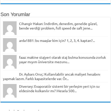
Son Yorumlar
Cihangir Hakan: İndirdim, denedim, genelde güzel,
bende verdiği problem, full speed de saft jene...
arda1881: bu maaşlar kim için? 1, 2, 3, 4. kaptan?...
faaa: makine stajyeri olarak staj bulma konusunda zorluk
yaşar mıyım üniversite mezunu...
Dr. Aybars Oruç: Kullanılabilir ancak maliyet hesabını
yapmak lazım. Farklı kapasitelerde var. Ör...
Diversey: Evaporatör sistemi bir yerleşim yeri için su
eldesinde kulkanılır mı? Mesela 500...