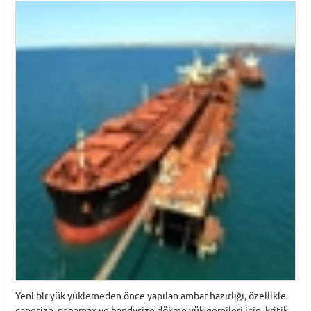
Yeni bir yük yüklemeden önce yapılan ambar hazırlığı, özellikle
capesize, panamax ve handysize dökme yük gemileri için, kritik