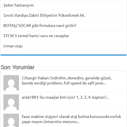
Şeker hastasıyım.
Sınırlı Vardiya Zabiti Ehliyetini Yükseltmek hk.
BOTAŞ/ SOCAR gibi firmalara nasıl girilir?
STCW 5 temel harici soru ve cevaplar
Liman stajı
Son Yorumlar
Cihangir Hakan: İndirdim, denedim, genelde güzel,
bende verdiği problem, full speed de saft jene...
arda1881: bu maaşlar kim için? 1, 2, 3, 4. kaptan?...
faaa: makine stajyeri olarak staj bulma konusunda zorluk
yaşar mıyım üniversite mezunu...