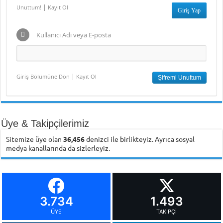
|
Unuttum!
Kayıt Ol
Kullanıcı Adı veya E-posta
|
Giriş Bölümüne Dön
Kayıt Ol
Üye & Takipçilerimiz
Sitemize üye olan
36,456
denizci ile birlikteyiz. Ayrıca sosyal
medya kanallarında da sizlerleyiz.
3.734
1.493
ÜYE
TAKIPÇI