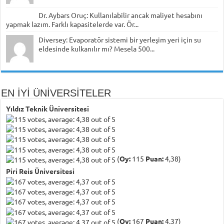
Dr. Aybars Oruç: Kullanılabilir ancak maliyet hesabını
yapmak lazım. Farklı kapasitelerde var. Ör...
Diversey: Evaporatör sistemi bir yerleşim yeri için su
eldesinde kulkanılır mı? Mesela 500...
EN İYİ ÜNİVERSİTELER
Yıldız Teknik Üniversitesi
(
Oy:
115
Puan:
4,38)
Piri Reis Üniversitesi
(
Oy:
167
Puan:
4,37)