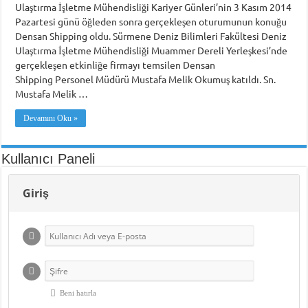
Ulaştırma İşletme Mühendisliği Kariyer Günleri’nin 3 Kasım 2014
Piri Reis Üniversitesi’nin Karadeniz Ülkeleri için “Ortak Yüksek Lisans Prog
Pazartesi günü öğleden sonra gerçekleşen oturumunun konuğu
Densan Shipping oldu. Sürmene Deniz Bilimleri Fakültesi Deniz
DARGEB’ten, Deniz’den Fotoğraf Sergisi
Ulaştırma İşletme Mühendisliği Muammer Dereli Yerleşkesi’nde
gerçekleşen etkinliğe firmayı temsilen Densan
DARGEB Denizci Gönüllüler’den Preveze Deniz Zaferi Videosu
Shipping Personel Müdürü Mustafa Melik Okumuş katıldı. Sn.
Mustafa Melik …
Devamını Oku »
Kullanıcı Paneli
Giriş
Beni hatırla