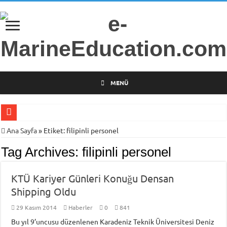
MENÜ
Gemi Radarları Üzerine Bilimsel Araştırma
Ana Sayfa
»
Etiket:
filipinli personel
Türkiye’nin İlk Deniz Teknolojileri Girişimcilik Programı
Tag Archives:
filipinli personel
Piri Reis Üniversitesi’nden Arsa Satışı
KTÜ Kariyer Günleri Konuğu Densan
İTÜ Mesleki ve Teknik Anadolu Lisesi Öğrencilerini Geleceğin Denizciliğine
Shipping Oldu
DARGEB-Denizci Gönüllülerden Gemi İnsanlarına Mesaj Var!
29 Kasım 2014
Haberler
0
841
MINE-EMI Projesi ile Ortak Yüksek Lisans Programı Geliştirme Çalışmaları
Bu yıl 9’uncusu düzenlenen Karadeniz Teknik Üniversitesi Deniz
Armona Denizcilik İşletme Müdürü Kapt. Semih Falay Vefat Etti