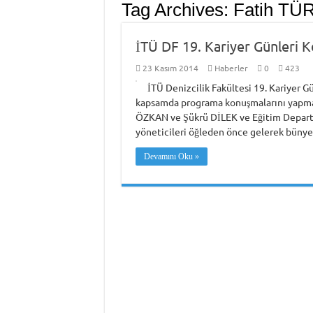
Tag Archives:
Fatih TÜ
İTÜ DF 19. Kariyer Günleri 
23 Kasım 2014
Haberler
0
423
İTÜ Denizcilik Fakültesi 19. Kariyer Gü
kapsamda programa konuşmalarını yapmak
ÖZKAN ve Şükrü DİLEK ve Eğitim Departm
yöneticileri öğleden önce gelerek bünyes
Devamını Oku »