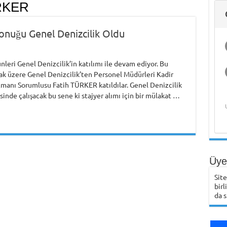
RKER
Konuğu Genel Denizcilik Oldu
nleri Genel Denizcilik’in katılımı ile devam ediyor. Bu
 üzere Genel Denizcilik’ten Personel Müdürleri Kadir
anı Sorumlusu Fatih TÜRKER katıldılar. Genel Denizcilik
inde çalışacak bu sene ki stajyer alımı için bir mülakat …
Üye 
Sit
birl
da s