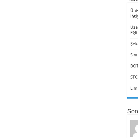
Üni
ihti
Uza
Eği
Şek
Sını
BOTA
STC
Lima
Son