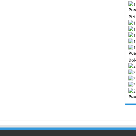
Pua
Piri
Pua
Dok
Pua