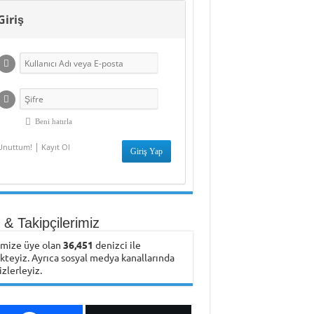
Giriş
Beni hatırla
|
Unuttum!
Kayıt Ol
& Takipçilerimiz
emize üye olan
36,451
denizci ile
ikteyiz. Ayrıca sosyal medya kanallarında
izlerleyiz.