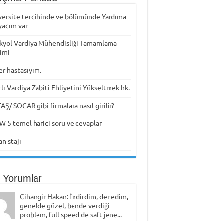
versite tercihinde ve bölümünde Yardıma
yacım var
kyol Vardiya Mühendisliği Tamamlama
timi
er hastasıyım.
rlı Vardiya Zabiti Ehliyetini Yükseltmek hk.
Ş/ SOCAR gibi firmalara nasıl girilir?
W 5 temel harici soru ve cevaplar
n stajı
 Yorumlar
Cihangir Hakan: İndirdim, denedim,
genelde güzel, bende verdiği
problem, full speed de saft jene...