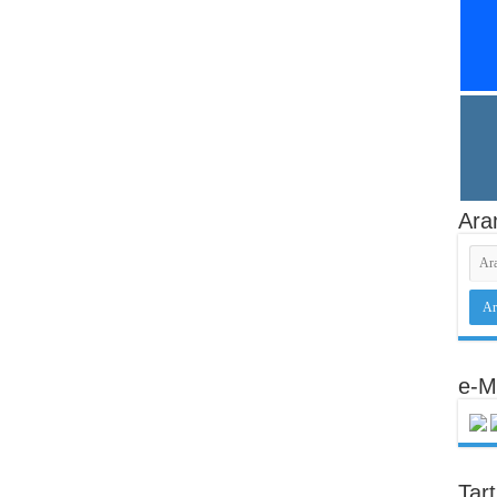
Ara
e-M
Tar