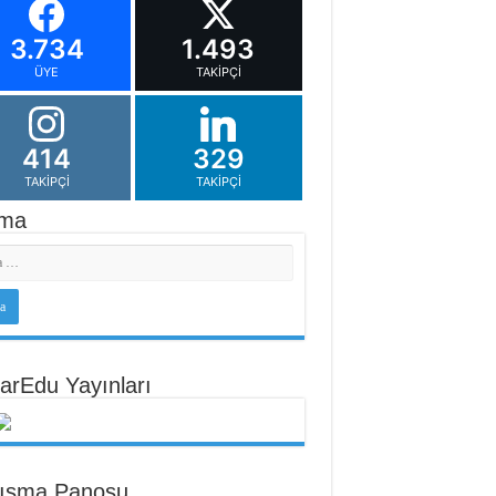
3.734
1.493
ÜYE
TAKIPÇI
414
329
TAKIPÇI
TAKIPÇI
ma
arEdu Yayınları
tışma Panosu