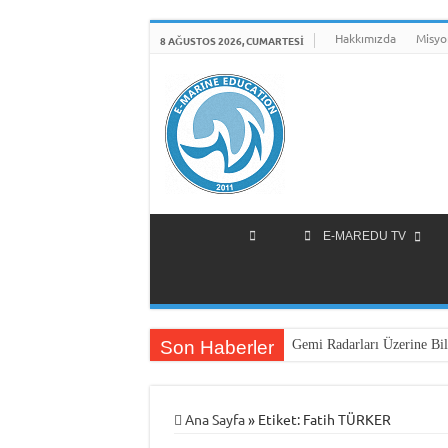
Hakkımızda
Misyo
8 AĞUSTOS 2026, CUMARTESI
E-MAREDU TV
Son Haberler
Gemi Radarları Üzerine Bil
Ana Sayfa
»
Etiket:
Fatih TÜRKER