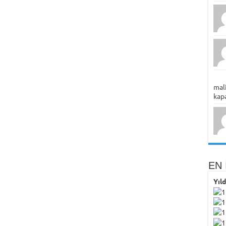
mali
kapa
EN 
Yıl