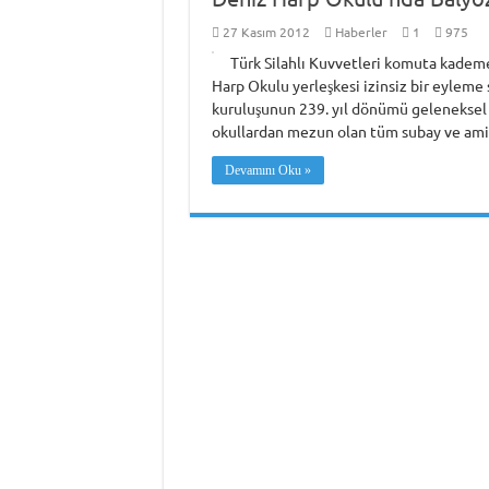
27 Kasım 2012
Haberler
1
975
Türk Silahlı Kuvvetleri komuta kadem
Harp Okulu yerleşkesi izinsiz bir eyleme
kuruluşunun 239. yıl dönümü geleneksel 
okullardan mezun olan tüm subay ve ami
Devamını Oku »