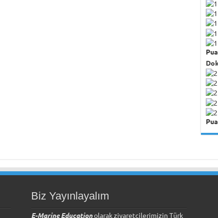
Pua
Dok
Pua
Biz Yayınlayalım
E-Marine Education
olarak ziyaretçilerimizin Türk