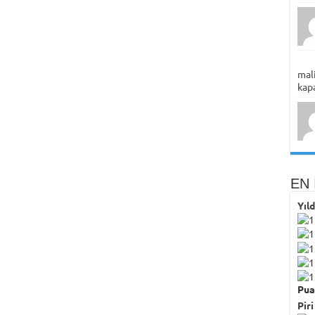
mali
kapa
EN 
Yıl
Pua
Piri