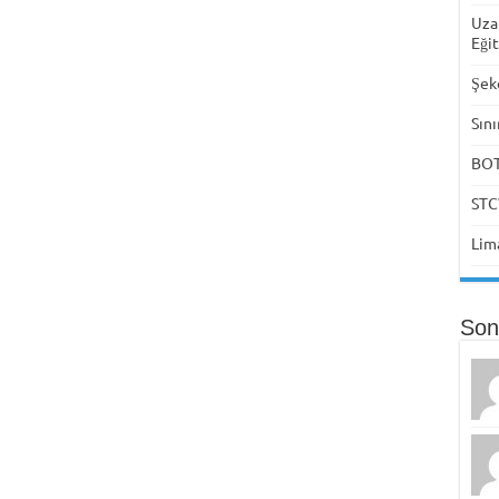
Uza
Eği
Şek
Sını
BOTA
STC
Lima
Son