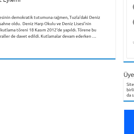
esinin demokratik tutumuna rağmen, Tuzla’daki Deniz
 sahne oldu. Deniz Harp Okulu ve Deniz Lisesi’nin
kutlama töreni 18 Kasım 2012‘de yapıldı. Törene bu
raller de davet edildi. Kutlamalar devam ederken …
Üye 
Sit
birl
da s