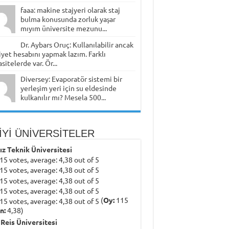
faaa: makine stajyeri olarak staj
bulma konusunda zorluk yaşar
mıyım üniversite mezunu...
Dr. Aybars Oruç: Kullanılabilir ancak
yet hesabını yapmak lazım. Farklı
sitelerde var. Ör...
Diversey: Evaporatör sistemi bir
yerleşim yeri için su eldesinde
kulkanılır mı? Mesela 500...
İYİ ÜNİVERSİTELER
dız Teknik Üniversitesi
(
Oy:
115
n:
4,38)
 Reis Üniversitesi