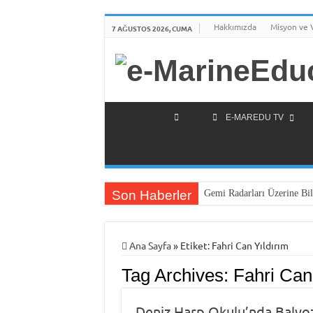
Hakkımızda
Misyon ve 
7 AĞUSTOS 2026, CUMA
E-MAREDU TV
Son Haberler
Gemi Radarları Üzerine Bil
Ana Sayfa
»
Etiket:
Fahri Can Yıldırım
Tag Archives:
Fahri Can
Deniz Harp Okulu’nda Balyo