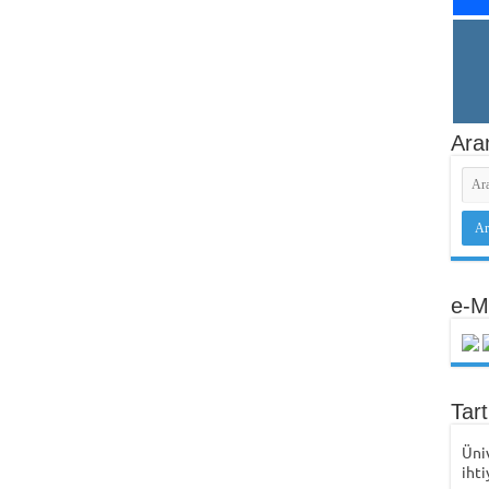
Ara
e-M
Tar
Üni
ihti