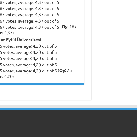
(
Oy:
167
n:
4,37)
uz Eylül Üniversitesi
(
Oy:
25
n:
4,20)