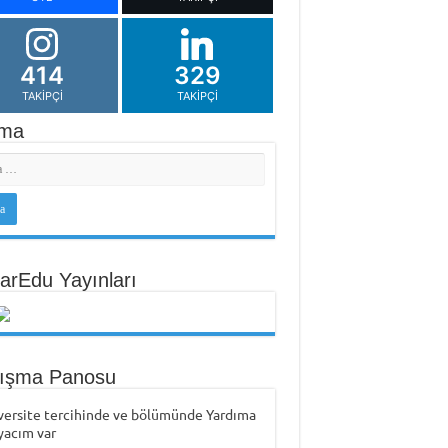
414
329
TAKIPÇI
TAKIPÇI
ma
arEdu Yayınları
tışma Panosu
versite tercihinde ve bölümünde Yardıma
yacım var