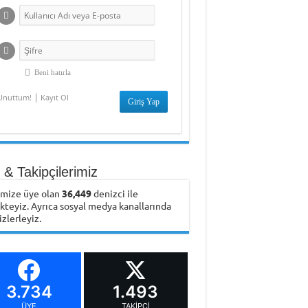
Beni hatırla
|
Unuttum!
Kayıt Ol
& Takipçilerimiz
emize üye olan
36,449
denizci ile
ikteyiz. Ayrıca sosyal medya kanallarında
izlerleyiz.
3.734
1.493
ÜYE
TAKIPÇI