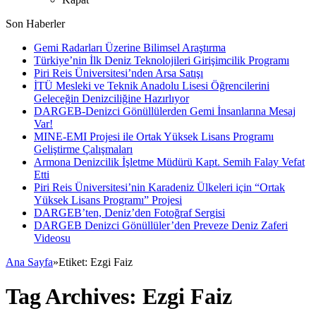
Son Haberler
Gemi Radarları Üzerine Bilimsel Araştırma
Türkiye’nin İlk Deniz Teknolojileri Girişimcilik Programı
Piri Reis Üniversitesi’nden Arsa Satışı
İTÜ Mesleki ve Teknik Anadolu Lisesi Öğrencilerini
Geleceğin Denizciliğine Hazırlıyor
DARGEB-Denizci Gönüllülerden Gemi İnsanlarına Mesaj
Var!
MINE-EMI Projesi ile Ortak Yüksek Lisans Programı
Geliştirme Çalışmaları
Armona Denizcilik İşletme Müdürü Kapt. Semih Falay Vefat
Etti
Piri Reis Üniversitesi’nin Karadeniz Ülkeleri için “Ortak
Yüksek Lisans Programı” Projesi
DARGEB’ten, Deniz’den Fotoğraf Sergisi
DARGEB Denizci Gönüllüler’den Preveze Deniz Zaferi
Videosu
Ana Sayfa
»
Etiket:
Ezgi Faiz
Tag Archives:
Ezgi Faiz