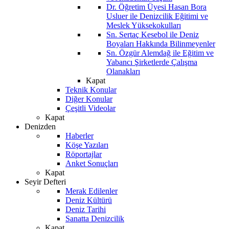
Dr. Öğretim Üyesi Hasan Bora
Usluer ile Denizcilik Eğitimi ve
Meslek Yüksekokulları
Sn. Sertaç Kesebol ile Deniz
Boyaları Hakkında Bilinmeyenler
Sn. Özgür Alemdağ ile Eğitim ve
Yabancı Şirketlerde Çalışma
Olanakları
Kapat
Teknik Konular
Diğer Konular
Çeşitli Videolar
Kapat
Denizden
Haberler
Köşe Yazıları
Röportajlar
Anket Sonuçları
Kapat
Seyir Defteri
Merak Edilenler
Deniz Kültürü
Deniz Tarihi
Sanatta Denizcilik
Kapat