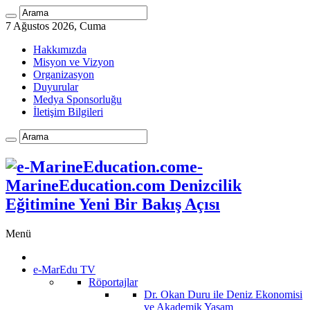
7 Ağustos 2026, Cuma
Hakkımızda
Misyon ve Vizyon
Organizasyon
Duyurular
Medya Sponsorluğu
İletişim Bilgileri
e-
MarineEducation.com Denizcilik
Eğitimine Yeni Bir Bakış Açısı
Menü
e-MarEdu TV
Röportajlar
Dr. Okan Duru ile Deniz Ekonomisi
ve Akademik Yaşam