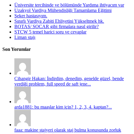
Üniversite tercihinde ve bölümünde Yardıma ihtiyacım var
Uzakyol Vardiya Mühendisliği Tamamlama Eğitimi
Şeker hastasıyım.
Sınırlı Vardiya Zabiti Ehliyetini Yükseltmek hk.
BOTAŞ/ SOCAR gibi firmalara nasıl girilir?
STCW 5 temel harici soru ve cevaplar
Liman stajı
Son Yorumlar
Cihangir Hakan: İndirdim, denedim, genelde güzel, bende
verdiği problem, full speed de saft jene...
arda1881: bu maaşlar kim için? 1, 2, 3, 4. kaptan?...
faaa: makine stajyeri olarak staj bulma konusunda zorluk