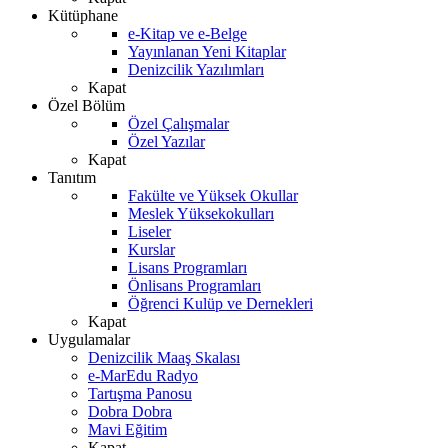
Kütüphane
e-Kitap ve e-Belge
Yayınlanan Yeni Kitaplar
Denizcilik Yazılımları
Kapat
Özel Bölüm
Özel Çalışmalar
Özel Yazılar
Kapat
Tanıtım
Fakülte ve Yüksek Okullar
Meslek Yüksekokulları
Liseler
Kurslar
Lisans Programları
Önlisans Programları
Öğrenci Kulüp ve Dernekleri
Kapat
Uygulamalar
Denizcilik Maaş Skalası
e-MarEdu Radyo
Tartışma Panosu
Dobra Dobra
Mavi Eğitim
Kapat