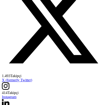
1.493
Takipçi
X (formerly Twitter)
414
Takipçi
Instagram