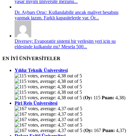
yaşar mıyım üniversite mezunu...
Dr. Aybars Oruç: Kullanılabilir ancak maliyet hesabını
yapmak lazım. Farklı kapasitelerde var. Ör...
Diversey: Evaporatör sistemi bir yerleşim yeri için su
eldesinde kulkanılır mı? Mesela 500...
EN İYİ ÜNİVERSİTELER
Yıldız Teknik Üniversitesi
(
Oy:
115
Puan:
4,38)
Piri Reis Üniversitesi
(
Oy:
167
Puan:
4,37)
Dokuz Eylül Üniversitesi