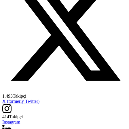
1.493
Takipçi
X (formerly Twitter)
414
Takipçi
Instagram