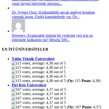
yaşar mıyım üniversite mezunu...
Dr. Aybars Oruç: Kullanılabilir ancak maliyet hesabını
yapmak lazım. Farklı kapasitelerde var. Ör...
Diversey: Evaporatör sistemi bir yerleşim yeri için su
eldesinde kulkanılır mı? Mesela 500...
EN İYİ ÜNİVERSİTELER
Yıldız Teknik Üniversitesi
(
Oy:
115
Puan:
4,38)
Piri Reis Üniversitesi
(
Oy:
167
Puan:
4,37)