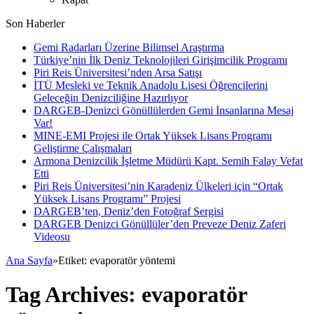
Son Haberler
Gemi Radarları Üzerine Bilimsel Araştırma
Türkiye’nin İlk Deniz Teknolojileri Girişimcilik Programı
Piri Reis Üniversitesi’nden Arsa Satışı
İTÜ Mesleki ve Teknik Anadolu Lisesi Öğrencilerini
Geleceğin Denizciliğine Hazırlıyor
DARGEB-Denizci Gönüllülerden Gemi İnsanlarına Mesaj
Var!
MINE-EMI Projesi ile Ortak Yüksek Lisans Programı
Geliştirme Çalışmaları
Armona Denizcilik İşletme Müdürü Kapt. Semih Falay Vefat
Etti
Piri Reis Üniversitesi’nin Karadeniz Ülkeleri için “Ortak
Yüksek Lisans Programı” Projesi
DARGEB’ten, Deniz’den Fotoğraf Sergisi
DARGEB Denizci Gönüllüler’den Preveze Deniz Zaferi
Videosu
Ana Sayfa
»
Etiket:
evaporatör yöntemi
Tag Archives:
evaporatör