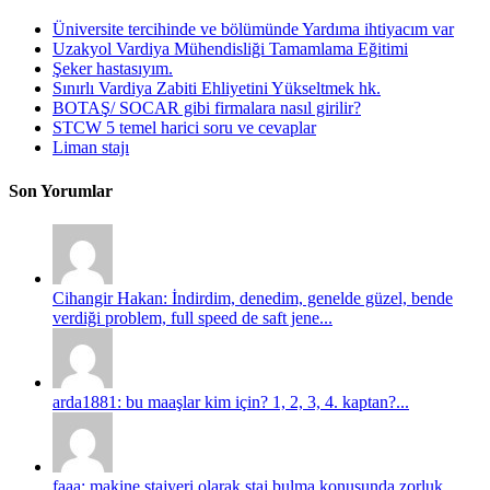
Üniversite tercihinde ve bölümünde Yardıma ihtiyacım var
Uzakyol Vardiya Mühendisliği Tamamlama Eğitimi
Şeker hastasıyım.
Sınırlı Vardiya Zabiti Ehliyetini Yükseltmek hk.
BOTAŞ/ SOCAR gibi firmalara nasıl girilir?
STCW 5 temel harici soru ve cevaplar
Liman stajı
Son Yorumlar
Cihangir Hakan: İndirdim, denedim, genelde güzel, bende
verdiği problem, full speed de saft jene...
arda1881: bu maaşlar kim için? 1, 2, 3, 4. kaptan?...
faaa: makine stajyeri olarak staj bulma konusunda zorluk