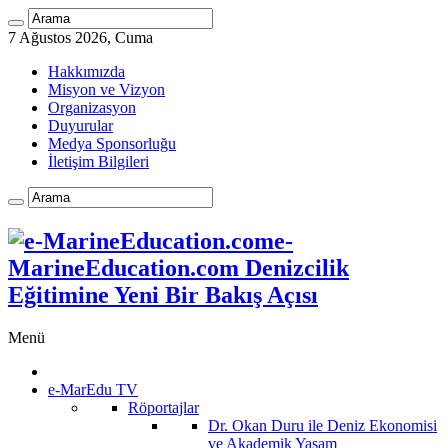
7 Ağustos 2026, Cuma
Hakkımızda
Misyon ve Vizyon
Organizasyon
Duyurular
Medya Sponsorluğu
İletişim Bilgileri
e-
MarineEducation.com Denizcilik
Eğitimine Yeni Bir Bakış Açısı
Menü
e-MarEdu TV
Röportajlar
Dr. Okan Duru ile Deniz Ekonomisi
ve Akademik Yaşam