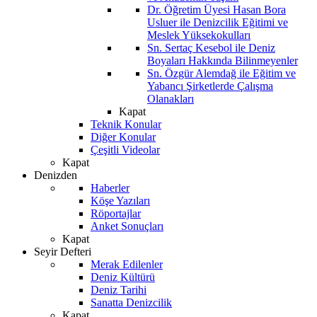
Dr. Öğretim Üyesi Hasan Bora
Usluer ile Denizcilik Eğitimi ve
Meslek Yüksekokulları
Sn. Sertaç Kesebol ile Deniz
Boyaları Hakkında Bilinmeyenler
Sn. Özgür Alemdağ ile Eğitim ve
Yabancı Şirketlerde Çalışma
Olanakları
Kapat
Teknik Konular
Diğer Konular
Çeşitli Videolar
Kapat
Denizden
Haberler
Köşe Yazıları
Röportajlar
Anket Sonuçları
Kapat
Seyir Defteri
Merak Edilenler
Deniz Kültürü
Deniz Tarihi
Sanatta Denizcilik
Kapat