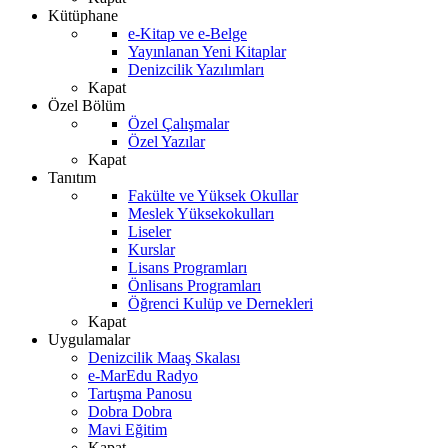
Kütüphane
e-Kitap ve e-Belge
Yayınlanan Yeni Kitaplar
Denizcilik Yazılımları
Kapat
Özel Bölüm
Özel Çalışmalar
Özel Yazılar
Kapat
Tanıtım
Fakülte ve Yüksek Okullar
Meslek Yüksekokulları
Liseler
Kurslar
Lisans Programları
Önlisans Programları
Öğrenci Kulüp ve Dernekleri
Kapat
Uygulamalar
Denizcilik Maaş Skalası
e-MarEdu Radyo
Tartışma Panosu
Dobra Dobra
Mavi Eğitim
Kapat