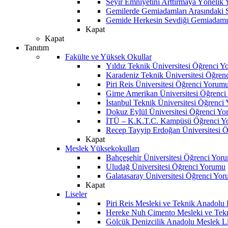
Seyir Emniyetini Arttırmaya Yönelik
Gemilerde Gemiadamları Arasındaki Sos
Gemide Herkesin Sevdiği Gemiadamı
Kapat
Kapat
Tanıtım
Fakülte ve Yüksek Okullar
Yıldız Teknik Üniversitesi Öğrenci 
Karadeniz Teknik Üniversitesi Öğren
Piri Reis Üniversitesi Öğrenci Yorum
Girne Amerikan Üniversitesi Öğrenc
İstanbul Teknik Üniversitesi Öğrenci
Dokuz Eylül Üniversitesi Öğrenci Y
İTÜ – K.K.T.C. Kampüsü Öğrenci Y
Recep Tayyip Erdoğan Üniversitesi 
Kapat
Meslek Yüksekokulları
Bahçeşehir Üniversitesi Öğrenci Yor
Uludağ Üniversitesi Öğrenci Yorumu
Galatasaray Üniversitesi Öğrenci Yo
Kapat
Liseler
Piri Reis Mesleki ve Teknik Anadolu
Hereke Nuh Çimento Mesleki ve Tekn
Gölcük Denizcilik Anadolu Meslek L