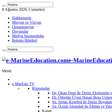
8 Ağustos 2026, Cumartesi
Hakkımızda
Misyon ve Vizyon
Organizasyon
Duyurular
Medya Sponsorluğu
İletişim Bilgileri
e-MarineEducatio
Menü
e-MarEdu TV
Röportajlar
Dr. Okan Duru ile Deniz Ekonomisi
Dr. Öğretim Üyesi Hasan Bora Usluer 
Sn. Sertaç Kesebol ile Deniz Boyalar
Sn. Özgür Alemdağ ile Eğitim ve Yaba
Kapat