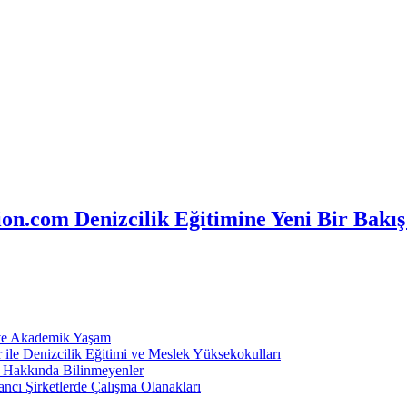
n.com Denizcilik Eğitimine Yeni Bir Bakış
 ve Akademik Yaşam
ile Denizcilik Eğitimi ve Meslek Yüksekokulları
ı Hakkında Bilinmeyenler
ncı Şirketlerde Çalışma Olanakları