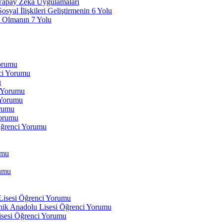
 Yapay Zeka Uygulamaları
yal İlişkileri Geliştirmenin 6 Yolu
 Olmanın 7 Yolu
Yorumu
ci Yorumu
u
i Yorumu
 Yorumu
orumu
orumu
Öğrenci Yorumu
umu
rumu
 Lisesi Öğrenci Yorumu
ik Anadolu Lisesi Öğrenci Yorumu
isesi Öğrenci Yorumu