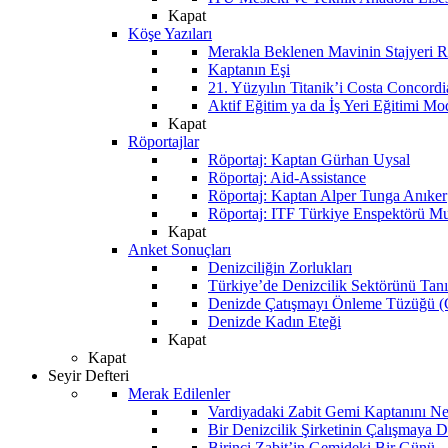
Kapat
Köşe Yazıları
Merakla Beklenen Mavinin Stajyeri Ra
Kaptanın Eşi
21. Yüzyılın Titanik’i Costa Concordi
Aktif Eğitim ya da İş Yeri Eğitimi Mo
Kapat
Röportajlar
Röportaj: Kaptan Gürhan Uysal
Röportaj: Aid-Assistance
Röportaj: Kaptan Alper Tunga Anıker
Röportaj: ITF Türkiye Enspektörü Mu
Kapat
Anket Sonuçları
Denizciliğin Zorlukları
Türkiye’de Denizcilik Sektörünü Ta
Denizde Çatışmayı Önleme Tüzüğü
Denizde Kadın Eteği
Kapat
Kapat
Seyir Defteri
Merak Edilenler
Vardiyadaki Zabit Gemi Kaptanını N
Bir Denizcilik Şirketinin Çalışmaya 
Birinci Zabit’in Gemideki Bir Günü