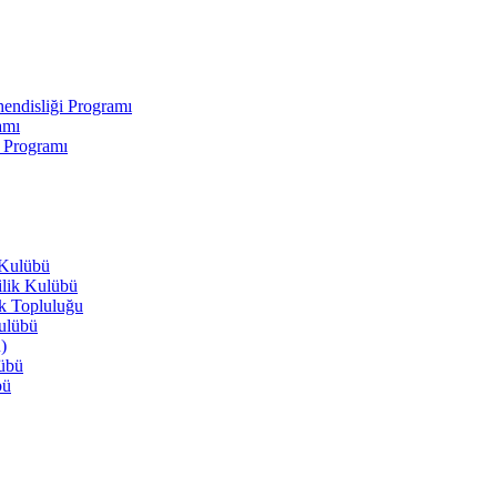
endisliği Programı
amı
i Programı
 Kulübü
ilik Kulübü
ik Topluluğu
Kulübü
)
lübü
bü