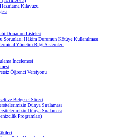
u (2014-2015)
Hazırlama Kılavuzu
gesi
bbi Donanım Listeleri
u Sorunları; Hâkim Durumun Kötüye Kullanılması
erminal Yönetim Bilgi Sistemleri
ulama İncelemesi
emesi
etsiz Öğrenci Versiyonu
li ve Belgesel Süreci
ersitelerimizin Dünya Sıralaması
ersitelerimizin Dünya Sıralaması
enizcilik Programları)
kileri