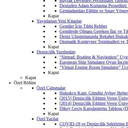
Bayrak Devletleri Performans Tablos
Denizden Adam Kurtarma Prosedürü 
Gemiadamları Eğitim ve Sınav Yöner
Kapat
Yayınlanan Yeni Kitaplar
Gemiler İçin Tıbbi Rehber
Gemilerde Olması Gereken İlaç ve Tı
Deniz Ulaştırmasında Rekabet Hukuk
Otomatik Konteyner Terminalleri ve T
Kapat
Denizcilik Yazılımları
“Simrad: Boating & Navigation” Uyg
European Ship Simulator Oyun İncel
“Virtual Engine Room Simulator” Ücr
Kapat
Kapat
Özel Bölüm
Özel Çalışmalar
Hukukçu Kapt. Gündüz Aybay Belgese
[2015] Denizcilik Eğitimi Veren Üniv
[2014] Denizcilik Eğitimi Veren Üniv
Dikey Geçiş Karşılaştırma Tablosu (D
Kapat
Özel Yazılar
COVID-19 ve Denizcilik Sektörüne Et