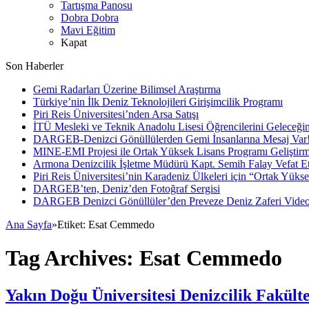
Tartışma Panosu
Dobra Dobra
Mavi Eğitim
Kapat
Son Haberler
Gemi Radarları Üzerine Bilimsel Araştırma
Türkiye’nin İlk Deniz Teknolojileri Girişimcilik Programı
Piri Reis Üniversitesi’nden Arsa Satışı
İTÜ Mesleki ve Teknik Anadolu Lisesi Öğrencilerini Geleceğin
DARGEB-Denizci Gönüllülerden Gemi İnsanlarına Mesaj Var
MINE-EMI Projesi ile Ortak Yüksek Lisans Programı Geliştirm
Armona Denizcilik İşletme Müdürü Kapt. Semih Falay Vefat Et
Piri Reis Üniversitesi’nin Karadeniz Ülkeleri için “Ortak Yüks
DARGEB’ten, Deniz’den Fotoğraf Sergisi
DARGEB Denizci Gönüllüler’den Preveze Deniz Zaferi Vide
Ana Sayfa
»
Etiket:
Esat Cemmedo
Tag Archives:
Esat Cemmedo
Yakın Doğu Üniversitesi Denizcilik Fakül