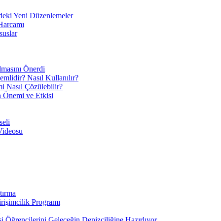
eki Yeni Düzenlemeler
 Harcamı
suslar
ılmasını Önerdi
mlidir? Nasıl Kullanılır?
mi Nasıl Çözülebilir?
ın Önemi ve Etkisi
eli
Videosu
tırma
irişimcilik Programı
 Öğrencilerini Geleceğin Denizciliğine Hazırlıyor