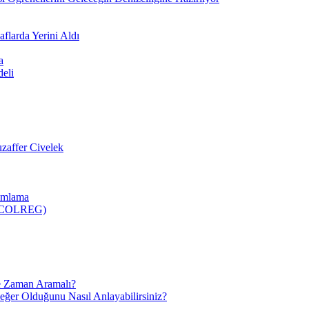
flarda Yerini Aldı
a
deli
zaffer Civelek
nımlama
 (COLREG)
e Zaman Aramalı?
Değer Olduğunu Nasıl Anlayabilirsiniz?