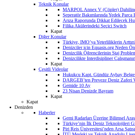
Teknik Konular
MARPOL Annex V (Çöpler) Dahilind
Seperatör Bakımlarında Yedek Parça
Arıza Raporunda Dikkat Edilecek Hu
Filika Akülerindeki Seçici Switch
Kapat
Diğer Konular
Türkiye, IMO’ya Yeterliliklerin Arttır
Denizciler için Equasis.org Neden Öne
Denizcilik Öğrencilerinin Staj Proble
Denizcilikte Interdisipliner Çalışman
Kapat
Çeşitli Videolar
Hukukçu Kapt. Gündüz Aybay Belges
DARGEB’ten Preveze Deniz Zaferi 
Gemide 10 Ay
23 Nisan Denizde Bayram
Kapat
Kapat
Denizden
Haberler
Gemi Radarları Üzerine Bilimsel Araş
Türkiye’nin İlk Deniz Teknolojileri G
Piri Reis Üniversitesi’nden Arsa Satışı
İTÜ Mesleki ve Teknik Anadolu Lisesi