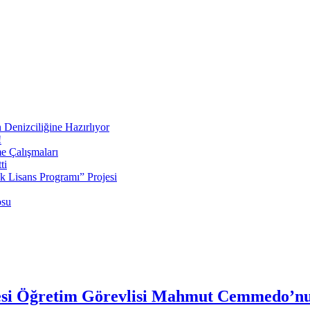
 Denizciliğine Hazırlıyor
!
e Çalışmaları
ti
ek Lisans Programı” Projesi
osu
tesi Öğretim Görevlisi Mahmut Cemmedo’nun