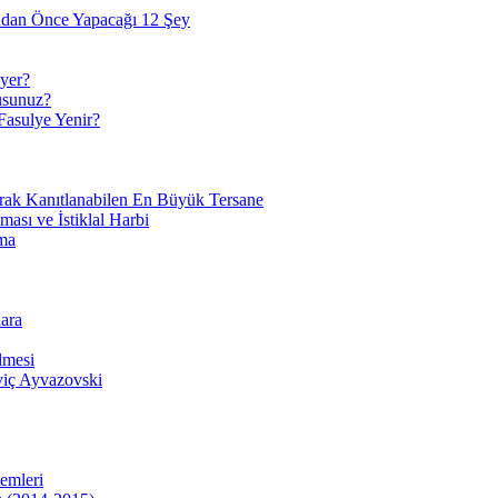
adan Önce Yapacağı 12 Şey
yer?
usunuz?
Fasulye Yenir?
arak Kanıtlanabilen En Büyük Tersane
sı ve İstiklal Harbi
ma
ara
lmesi
viç Ayvazovski
temleri