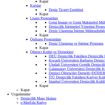
Kapat
Kurslar
Deniz Ticaret Enstitüsü
Kapat
Lisans Programları
Gemi İnşaatı ve Gemi Makineleri Müh
Denizcilik İşletmeleri Yönetimi Progr
Deniz Ulaştırma İşletme Mühendisliğ
Kapat
Önlisans Programları
Deniz Ulaştırma ve İşletme Programı
Kapat
Öğrenci Kulüp ve Dernekleri
DEÜ Denizcilik Fakültesi Denizcilik
Kocaeli Üniversitesi Barbaros Denizc
Uludağ Üniversitesi Gemlik Denizcil
Galatasaray Üniversitesi Denizcilik 
Denizci Öğrenciler Derneği (DÖDER
İTÜ Denizcilik Fakültesi Kariyer Ku
İstanbul Üniversitesi Denizcilik Kulü
Kapat
Kapat
Uygulamalar
Denizcilik Maaş Skalası
e-MarEdu Radyo