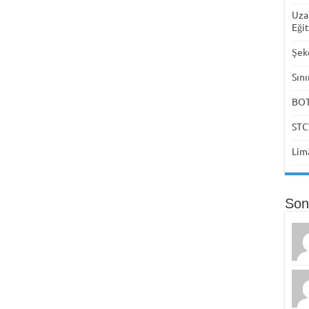
Uza
Eği
Şek
Sını
BOTA
STC
Lima
Son