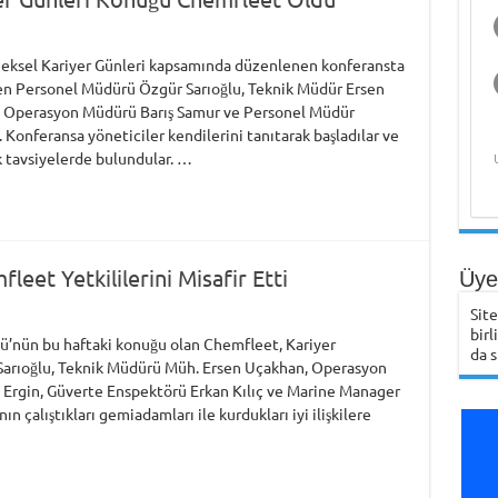
eneksel Kariyer Günleri kapsamında düzenlenen konferansta
den Personel Müdürü Özgür Sarıoğlu, Teknik Müdür Ersen
 Operasyon Müdürü Barış Samur ve Personel Müdür
. Konferansa yöneticiler kendilerini tanıtarak başladılar ve
k tavsiyelerde bulundular. …
leet Yetkililerini Misafir Etti
Üye 
Sit
birl
bü’nün bu haftaki konuğu olan Chemfleet, Kariyer
da s
Sarıoğlu, Teknik Müdürü Müh. Ersen Uçakhan, Operasyon
Ergin, Güverte Enspektörü Erkan Kılıç ve Marine Manager
ın çalıştıkları gemiadamları ile kurdukları iyi ilişkilere