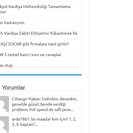
kyol Vardiya Mühendisliği Tamamlama
timi
er hastasıyım.
rlı Vardiya Zabiti Ehliyetini Yükseltmek hk.
Ş/ SOCAR gibi firmalara nasıl girilir?
W 5 temel harici soru ve cevaplar
n stajı
 Yorumlar
Cihangir Hakan: İndirdim, denedim,
genelde güzel, bende verdiği
problem, full speed de saft jene...
arda1881: bu maaşlar kim için? 1, 2,
3, 4. kaptan?...