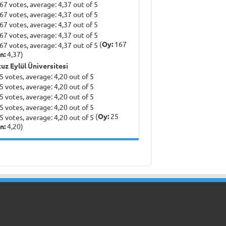
(
Oy:
167
n:
4,37)
uz Eylül Üniversitesi
(
Oy:
25
n:
4,20)