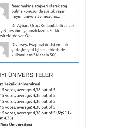
faaa: makine stajyeri olarak staj
bulma konusunda zorluk yaşar
mıyım üniversite mezunu...
Dr. Aybars Oruç: Kullanılabilir ancak
yet hesabını yapmak lazım. Farklı
sitelerde var. Ör...
Diversey: Evaporatör sistemi bir
yerleşim yeri için su eldesinde
kulkanılır mı? Mesela 500...
İYİ ÜNİVERSİTELER
dız Teknik Üniversitesi
(
Oy:
115
n:
4,38)
 Reis Üniversitesi