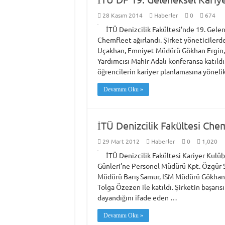
28 Kasım 2014
Haberler
0
674
İTÜ Denizcilik Fakültesi’nde 19. Gel
Chemfleet ağırlandı. Şirket yöneticiler
Uçakhan, Emniyet Müdürü Gökhan Ergin,
Yardımcısı Mahir Adalı konferansa katıldı
öğrencilerin kariyer planlamasına yöneli
Devamını Oku »
İTÜ Denizcilik Fakültesi Chemf
29 Mart 2012
Haberler
0
1,020
İTÜ Denizcilik Fakültesi Kariyer Kulü
Günleri’ne Personel Müdürü Kpt. Özgür 
Müdürü Barış Samur, ISM Müdürü Gökhan 
Tolga Özezen ile katıldı. Şirketin başarısın
dayandığını ifade eden …
Devamını Oku »