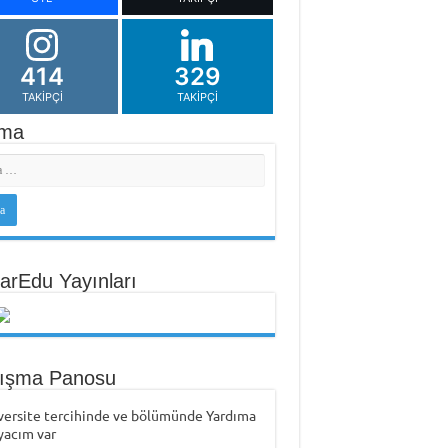
414
329
TAKIPÇI
TAKIPÇI
ma
arEdu Yayınları
tışma Panosu
versite tercihinde ve bölümünde Yardıma
yacım var