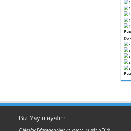
Pua
Dok
Pua
Biz Yayınlayalım
E-Marine Education
olarak ziyaretçilerimizin Türk