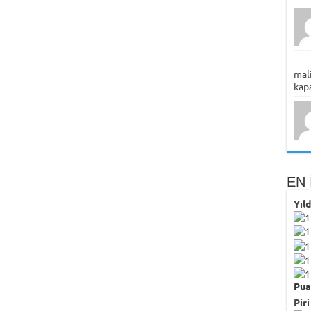
mali
kapa
EN 
Yıl
Pua
Piri