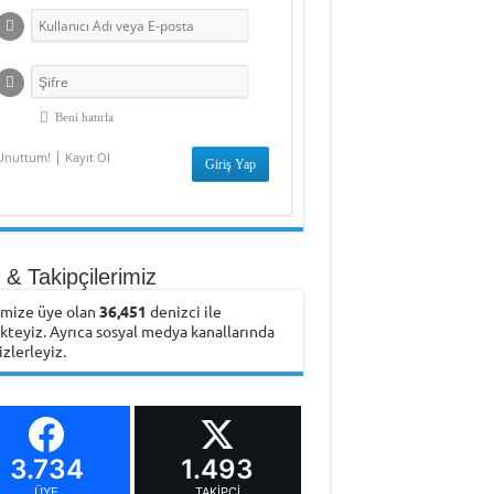
Üniversitesi
Öğrenci Yorumu
Beni hatırla
|
Unuttum!
Kayıt Ol
& Takipçilerimiz
emize üye olan
36,451
denizci ile
ikteyiz. Ayrıca sosyal medya kanallarında
izlerleyiz.
3.734
1.493
ÜYE
TAKIPÇI