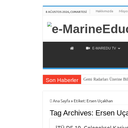
Hakkımızda
Misyo
8 AĞUSTOS 2026, CUMARTESI
E-MAREDU TV
Son Haberler
Gemi Radarları Üzerine Bil
Ana Sayfa
»
Etiket:
Ersen Uçakhan
Tag Archives:
Ersen Uç
İTÜ DF 19. Geleneksel Kariy