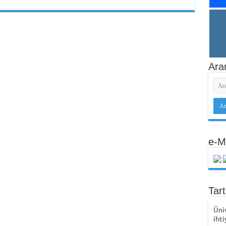
Ara
e-M
Tar
Üni
ihti