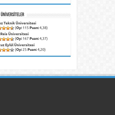
İ ÜNİVERSİTELER
dız Teknik Üniversitesi
(
Oy:
115
Puan:
4,38)
 Reis Üniversitesi
(
Oy:
167
Puan:
4,37)
uz Eylül Üniversitesi
(
Oy:
25
Puan:
4,20)