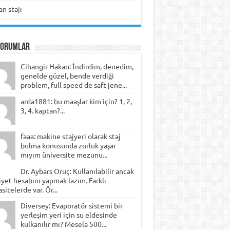
n stajı
Yorumlar
Cihangir Hakan: İndirdim, denedim,
genelde güzel, bende verdiği
problem, full speed de saft jene...
arda1881: bu maaşlar kim için? 1, 2,
3, 4. kaptan?...
faaa: makine stajyeri olarak staj
bulma konusunda zorluk yaşar
mıyım üniversite mezunu...
Dr. Aybars Oruç: Kullanılabilir ancak
yet hesabını yapmak lazım. Farklı
sitelerde var. Ör...
Diversey: Evaporatör sistemi bir
yerleşim yeri için su eldesinde
kulkanılır mı? Mesela 500...