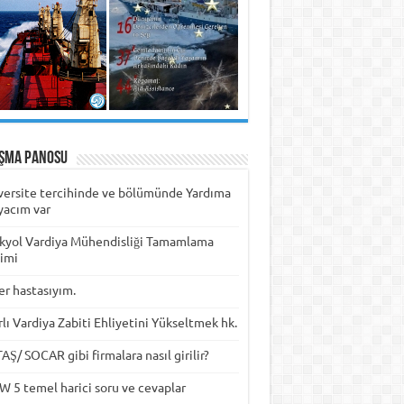
ışma Panosu
versite tercihinde ve bölümünde Yardıma
yacım var
kyol Vardiya Mühendisliği Tamamlama
timi
er hastasıyım.
rlı Vardiya Zabiti Ehliyetini Yükseltmek hk.
Ş/ SOCAR gibi firmalara nasıl girilir?
W 5 temel harici soru ve cevaplar