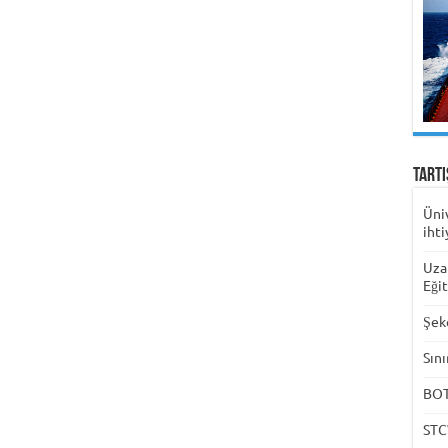
Tart
Üni
ihti
Uza
Eği
Şek
Sını
BOTA
STC