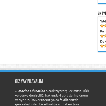
EN İY
Yıl
Piri
Dok
Biz Yayınlayalım
E-Marine Education
olarak ziyaretçilerimizin Türk
ve dünya denizciliği hakkındaki görüşlerine önem
veriyoruz. Üniversiteniz ya da fakültenizde
gerçekleştirilen bir etkinliğe ait haberi bize