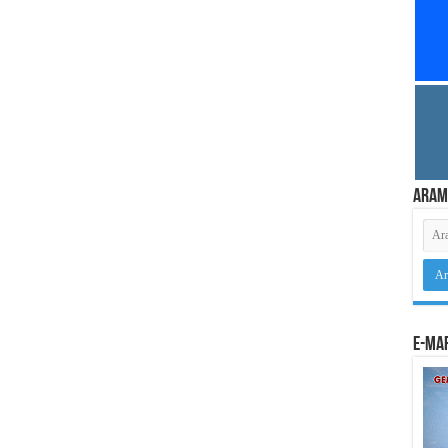
Aram
e-Mar