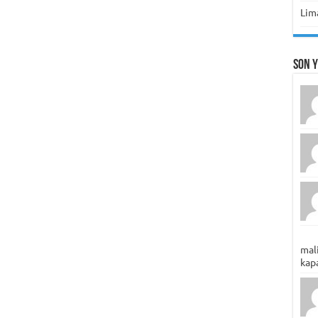
Lima
Son 
mali
kapa