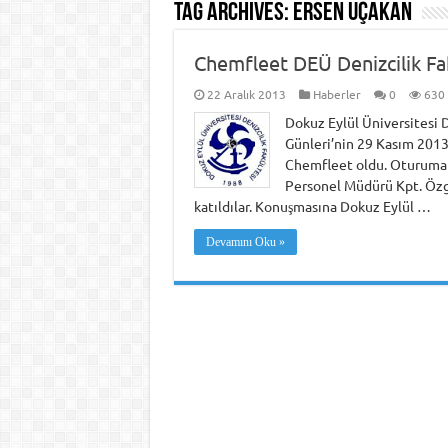
Tag Archives:
Ersen Uçakan
Chemfleet DEÜ Denizcilik Fak
22 Aralık 2013
Haberler
0
630
Dokuz Eylül Üniversitesi D
Günleri’nin 29 Kasım 201
Chemfleet oldu. Oturuma
Personel Müdürü Kpt. Öz
katıldılar. Konuşmasına Dokuz Eylül …
Devamını Oku »