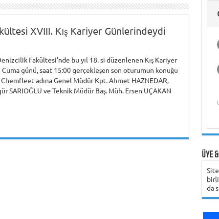
Deniz Ekonomisi
Gemi Kaptanını Ne
Üzerine Bilimsel
Hasan Bora Usluer
Deniz Teknolojileri
Üniversitesi
Şirketinin
ile 
Gem
Üni
ve Akademik
Zaman Aramalı?
Araştırma
ile Denizcilik
Çalışmaya Değer
Öğrenci Yorumu
Girişimcilik
Hak
Yaşam
Eğitimi ve Meslek
Olduğunu Nasıl
Programı
Bili
Girne Amerikan
Yüksekokulları
Anlayabilirsiniz?
ültesi XVIII. Kış Kariyer Günlerindeydi
Üniversitesi
Öğrenci Yorumu
enizcilik Fakültesi’nde bu yıl 18. si düzenlenen Kış Kariyer
3 Cuma günü, saat 15:00 gerçekleşen son oturumun konuğu
 Chemfleet adına Genel Müdür Kpt. Ahmet HAZNEDAR,
gür SARIOĞLU ve Teknik Müdür Baş. Müh. Ersen UÇAKAN
Üye &
Sit
birl
da s