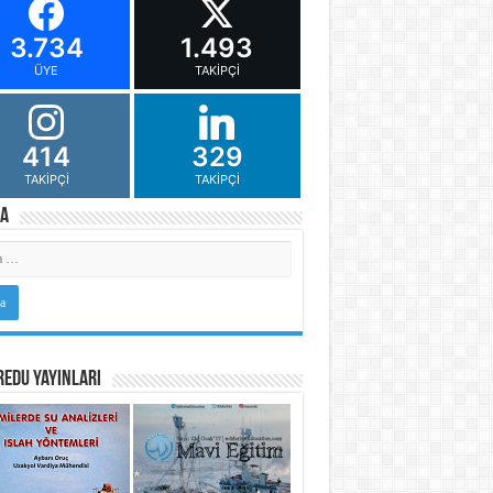
3.734
1.493
ÜYE
TAKIPÇI
414
329
TAKIPÇI
TAKIPÇI
a
Edu Yayınları