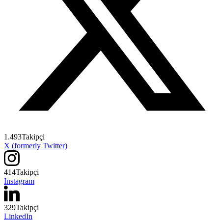
1.493
Takipçi
X (formerly Twitter)
414
Takipçi
Instagram
329
Takipçi
LinkedIn