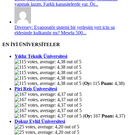
yapmak lazım. Farklı kapasitelerde var. Ör...
Diversey: Evaporatör sistemi bir yerleşim yeri için su
eldesinde kulkanılır mı? Mesela 500...
EN İYİ ÜNİVERSİTELER
Yıldız Teknik Üniversitesi
(
Oy:
115
Puan:
4,38)
Piri Reis Üniversitesi
(
Oy:
167
Puan:
4,37)
Dokuz Eylül Üniversitesi