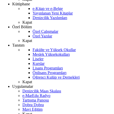
Kütüphane
e-Kitap ve e-Belge
Yayınlanan Yeni Kitaplar
Denizcilik Yazılımları
Kapat
Özel Bölüm
Özel Çalışmalar
Özel Yazılar
Kapat
Tanıtım
Fakülte ve Yüksek Okullar
Meslek Yüksekokulları
Liseler
Kurslar
Lisans Programları
Önlisans Programları
Öğrenci Kulüp ve Dernekleri
Kapat
Uygulamalar
Denizcilik Maaş Skalası
e-MarEdu Radyo
Tartışma Panosu
Dobra Dobra
Mavi Eğitim
Kapat