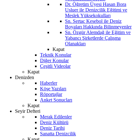
Dr. Öğretim Üyesi Hasan Bora
Usluer ile Denizcilik Eğitimi ve
Meslek Yüksekokulları
Sn. Sertaç Kesebol ile Deniz
Boyaları Hakkında Bilinmeyenler
Sn. Özgür Alemdağ ile Eğitim ve
Yabancı Şirketlerde Çalışma
Olanakları
Kapat
Teknik Konular
Diğer Konular
Çeşitli Videolar
Kapat
Denizden
Haberler
Köşe Yazıları
Röportajlar
Anket Sonuçları
Kapat
Seyir Defteri
Merak Edilenler
Deniz Kültürü
Deniz Tarihi
Sanatta Denizcilik
Kapat