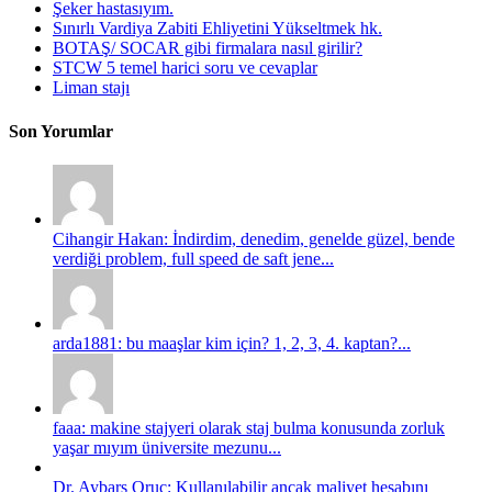
Şeker hastasıyım.
Sınırlı Vardiya Zabiti Ehliyetini Yükseltmek hk.
BOTAŞ/ SOCAR gibi firmalara nasıl girilir?
STCW 5 temel harici soru ve cevaplar
Liman stajı
Son Yorumlar
Cihangir Hakan: İndirdim, denedim, genelde güzel, bende
verdiği problem, full speed de saft jene...
arda1881: bu maaşlar kim için? 1, 2, 3, 4. kaptan?...
faaa: makine stajyeri olarak staj bulma konusunda zorluk
yaşar mıyım üniversite mezunu...
Dr. Aybars Oruç: Kullanılabilir ancak maliyet hesabını