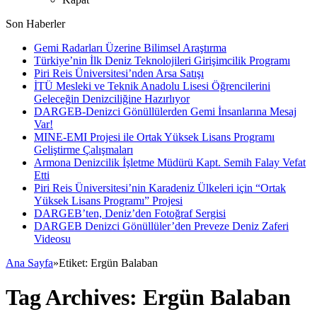
Son Haberler
Gemi Radarları Üzerine Bilimsel Araştırma
Türkiye’nin İlk Deniz Teknolojileri Girişimcilik Programı
Piri Reis Üniversitesi’nden Arsa Satışı
İTÜ Mesleki ve Teknik Anadolu Lisesi Öğrencilerini
Geleceğin Denizciliğine Hazırlıyor
DARGEB-Denizci Gönüllülerden Gemi İnsanlarına Mesaj
Var!
MINE-EMI Projesi ile Ortak Yüksek Lisans Programı
Geliştirme Çalışmaları
Armona Denizcilik İşletme Müdürü Kapt. Semih Falay Vefat
Etti
Piri Reis Üniversitesi’nin Karadeniz Ülkeleri için “Ortak
Yüksek Lisans Programı” Projesi
DARGEB’ten, Deniz’den Fotoğraf Sergisi
DARGEB Denizci Gönüllüler’den Preveze Deniz Zaferi
Videosu
Ana Sayfa
»
Etiket:
Ergün Balaban
Tag Archives:
Ergün Balaban