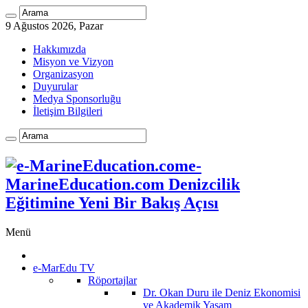
9 Ağustos 2026, Pazar
Hakkımızda
Misyon ve Vizyon
Organizasyon
Duyurular
Medya Sponsorluğu
İletişim Bilgileri
e-
MarineEducation.com Denizcilik
Eğitimine Yeni Bir Bakış Açısı
Menü
e-MarEdu TV
Röportajlar
Dr. Okan Duru ile Deniz Ekonomisi
ve Akademik Yaşam