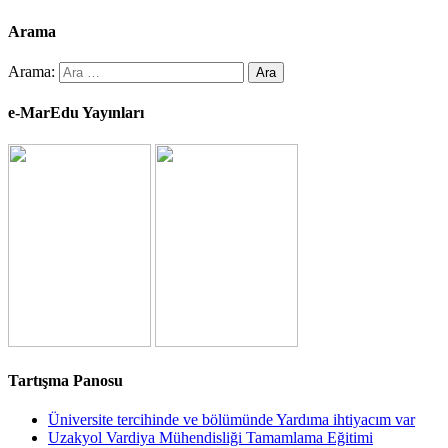
Arama
Arama:
e-MarEdu Yayınları
Tartışma Panosu
Üniversite tercihinde ve bölümünde Yardıma ihtiyacım var
Uzakyol Vardiya Mühendisliği Tamamlama Eğitimi