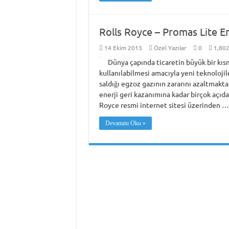
Rolls Royce – Promas Lite 
14 Ekim 2013
Özel Yazılar
0
1,80
Dünya çapında ticaretin büyük bir kısm
kullanılabilmesi amacıyla yeni teknolojil
saldığı egzoz gazının zararını azaltmakt
enerji geri kazanımına kadar birçok açıd
Royce resmi internet sitesi üzerinden …
Devamını Oku »