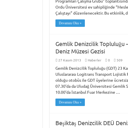
Programları Çalışma Grubu” toplantısında 
Ordu Üniversitesi ev sahipliğinde “Mesle
Çalıştayı” düzenlenecektir. Bu etkinlik, d
Devamını Oku »
Gemlik Denizcilik Topluluğu –
Deniz Müzesi Gezisi
27 Kasım 2013
Haberler
0
509
Gemlik Denizcilik Topluluğu (GDT) 23 K
Uluslararası Logitrans Transport Lojistik 
olduğu otobüs ile GDT üyelerine ücretsi
07.30’da da Uludağ Üniversitesi Gemlik S
10.00’da İstanbul Fuar Merkezine …
Devamını Oku »
Beşiktaş Denizcilik DEÜ Denizc