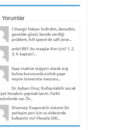
 Yorumlar
Cihangir Hakan: İndirdim, denedim,
genelde güzel, bende verdiği
problem, full speed de saft jene...
arda1881: bu maaşlar kim için? 1, 2,
3, 4. kaptan?...
faaa: makine stajyeri olarak staj
bulma konusunda zorluk yaşar
mıyım üniversite mezunu...
Dr. Aybars Oruç: Kullanılabilir ancak
yet hesabını yapmak lazım. Farklı
sitelerde var. Ör...
Diversey: Evaporatör sistemi bir
yerleşim yeri için su eldesinde
kulkanılır mı? Mesela 500...