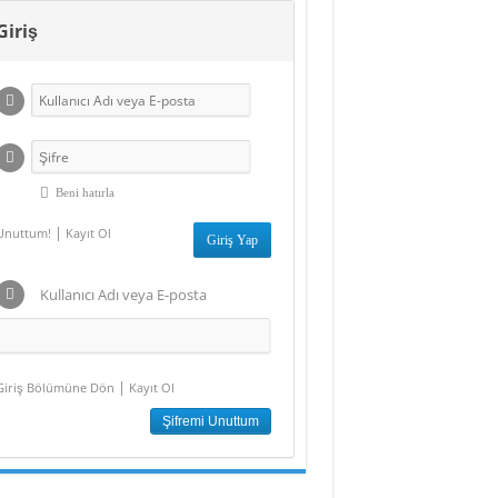
Deniz Boyaları
Giriş
kında
nmeyenler
Beni hatırla
|
Unuttum!
Kayıt Ol
Kullanıcı Adı veya E-posta
|
Giriş Bölümüne Dön
Kayıt Ol