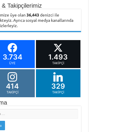
& Takipçilerimiz
emize üye olan
36,443
denizci ile
ikteyiz. Ayrıca sosyal medya kanallarında
izlerleyiz.
3.734
1.493
ÜYE
TAKIPÇI
414
329
TAKIPÇI
TAKIPÇI
ma