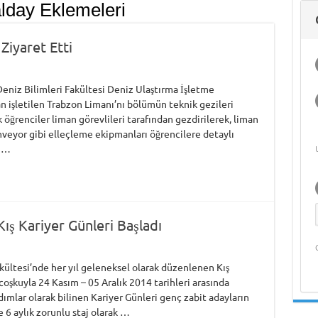
lday Eklemeleri
Deniz Ekonomisi
Hasan Bora Usluer
ile 
ve Akademik
ile Denizcilik
Hak
Yaşam
Eğitimi ve Meslek
Bili
Yüksekokulları
iyaret Etti
eniz Bilimleri Fakültesi Deniz Ulaştırma İşletme
n işletilen Trabzon Limanı’nı bölümün teknik gezileri
 öğrenciler liman görevlileri tarafından gezdirilerek, liman
konveyor gibi elleçleme ekipmanları öğrencilere detaylı
r …
Kış Kariyer Günleri Başladı
kültesi’nde her yıl geleneksel olarak düzenlenen Kış
coşkuyla 24 Kasım – 05 Aralık 2014 tarihleri arasında
ımlar olarak bilinen Kariyer Günleri genç zabit adayların
 6 aylık zorunlu staj olarak …