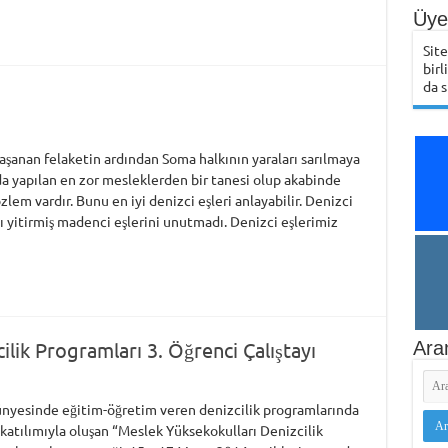
Üye 
Sit
birl
da s
şanan felaketin ardından Soma halkının yaraları sarılmaya
a yapılan en zor mesleklerden bir tanesi olup akabinde
lem vardır. Bunu en iyi denizci eşleri anlayabilir. Denizci
ı yitirmiş madenci eşlerini unutmadı. Denizci eşlerimiz
lik Programları 3. Öğrenci Çalıştayı
Ara
nyesinde eğitim-öğretim veren denizcilik programlarında
katılımıyla oluşan “Meslek Yüksekokulları Denizcilik