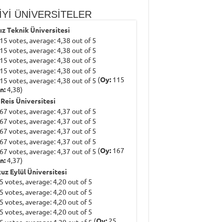
İYİ ÜNİVERSİTELER
dız Teknik Üniversitesi
(
Oy:
115
n:
4,38)
 Reis Üniversitesi
(
Oy:
167
n:
4,37)
uz Eylül Üniversitesi
(
Oy:
25