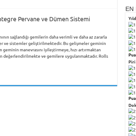
EN 
Entegre Pervane ve Dümen Sistemi
Yıl
2
ının sağlandığı gemilerin daha verimli ve daha az zararla
er ve sistemler geliştirilmektedir. Bu gelişmeler geminin
an geminin manevrasını iyileştirmeye, hızı artırmaktan
Pua
an değerlendirilmekte ve gemilere uygulanmaktadır. Rolls
Piri
Pua
Dok