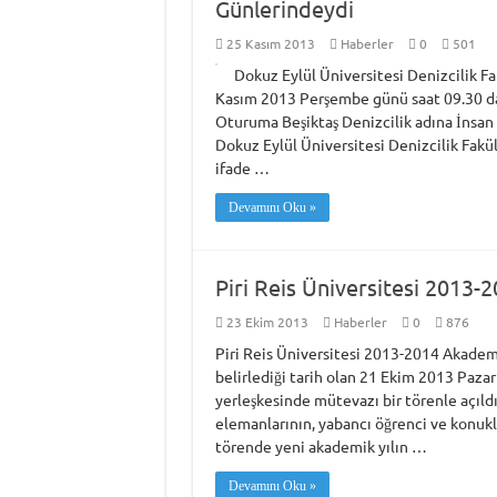
Günlerindeydi
25 Kasım 2013
Haberler
0
501
Dokuz Eylül Üniversitesi Denizcilik Fa
Kasım 2013 Perşembe günü saat 09.30 da
Oturuma Beşiktaş Denizcilik adına İnsan
Dokuz Eylül Üniversitesi Denizcilik Fak
ifade …
Devamını Oku »
Piri Reis Üniversitesi 2013-
23 Ekim 2013
Haberler
0
876
Piri Reis Üniversitesi 2013-2014 Akademi
belirlediği tarih olan 21 Ekim 2013 Pazar
yerleşkesinde mütevazı bir törenle açıld
elemanlarının, yabancı öğrenci ve konuklar
törende yeni akademik yılın …
Devamını Oku »