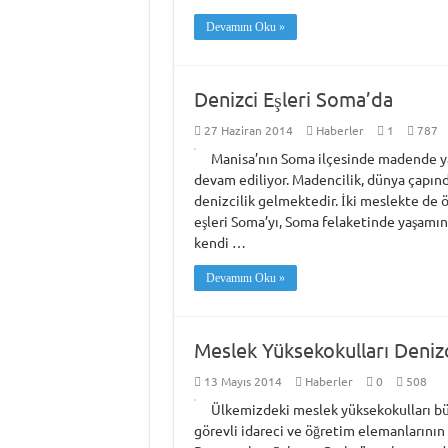
Devamını Oku »
Denizci Eşleri Soma’da
27 Haziran 2014
Haberler
1
787
Manisa’nın Soma ilçesinde madende ya
devam ediliyor. Madencilik, dünya çapınd
denizcilik gelmektedir. İki meslekte de öz
eşleri Soma’yı, Soma felaketinde yaşamın
kendi …
Devamını Oku »
Meslek Yüksekokulları Denizci
13 Mayıs 2014
Haberler
0
508
Ülkemizdeki meslek yüksekokulları bü
görevli idareci ve öğretim elemanlarının 