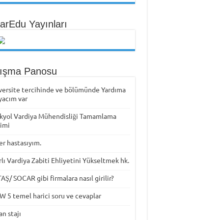
arEdu Yayınları
tışma Panosu
versite tercihinde ve bölümünde Yardıma
yacım var
kyol Vardiya Mühendisliği Tamamlama
timi
er hastasıyım.
rlı Vardiya Zabiti Ehliyetini Yükseltmek hk.
Ş/ SOCAR gibi firmalara nasıl girilir?
W 5 temel harici soru ve cevaplar
n stajı