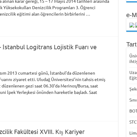
alınan karar gereği, 15 – 17 Mayıs 2014 tarihleri arasında
k Yüksekokulları Denizcilik Programları 3. Öğrenci
enizcilik eğitimi alan öğrencilerin birbirlerini …
e-M
Tar
 İstanbul Logitrans Lojistik Fuarı ve
Üni
ihti
Uza
asım 2013 cumartesi günü, İstanbul’da düzenlenen
Eği
Fuarını ziyaret etti. Uludağ Üniversitesi’nin tahsis etmiş
z düzenlenen gezi saat 06.30’da Merinos/Bursa, saat
Şek
uni İpek Yerleşkesi önünden hareketle başladı. Saat
Sını
BOTA
STC
ilik Fakültesi XVIII. Kış Kariyer
Lima