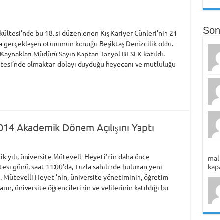
Son
kültesi’nde bu 18. si düzenlenen Kış Kariyer Günleri’nin 21
 gerçekleşen oturumun konuğu Beşiktaş Denizcilik oldu.
 Kaynakları Müdürü Sayın Kaptan Tanyol BESEK katıldı.
ültesi’nde olmaktan dolayı duyduğu heyecanı ve mutluluğu
2014 Akademik Dönem Açılışını Yaptı
k yılı, üniversite Mütevelli Heyeti’nin daha önce
mali
tesi günü, saat 11:00’da, Tuzla sahilinde bulunan yeni
kapa
ı. Mütevelli Heyeti’nin, üniversite yönetiminin, öğretim
ın, üniversite öğrencilerinin ve velilerinin katıldığı bu