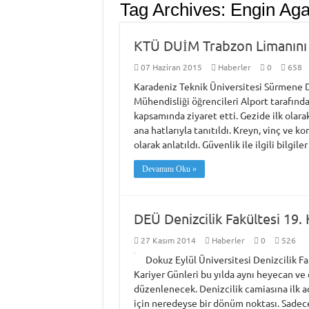
Tag Archives:
Engin Aga
KTÜ DUİM Trabzon Limanını Z
07 Haziran 2015
Haberler
0
658
Karadeniz Teknik Üniversitesi Sürmene D
Mühendisliği öğrencileri Alport tarafında
kapsamında ziyaret etti. Gezide ilk olarak
ana hatlarıyla tanıtıldı. Kreyn, vinç ve 
olarak anlatıldı. Güvenlik ile ilgili bilgile
Devamını Oku »
DEÜ Denizcilik Fakültesi 19. 
27 Kasım 2014
Haberler
0
526
Dokuz Eylül Üniversitesi Denizcilik Fa
Kariyer Günleri bu yılda aynı heyecan ve 
düzenlenecek. Denizcilik camiasına ilk ad
için neredeyse bir dönüm noktası. Sadece