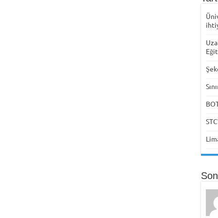
Üni
ihti
Uza
Eği
Şek
Sını
BOTA
STC
Lima
Son