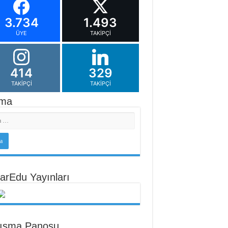
3.734
1.493
ÜYE
TAKIPÇI
414
329
TAKIPÇI
TAKIPÇI
ma
arEdu Yayınları
tışma Panosu