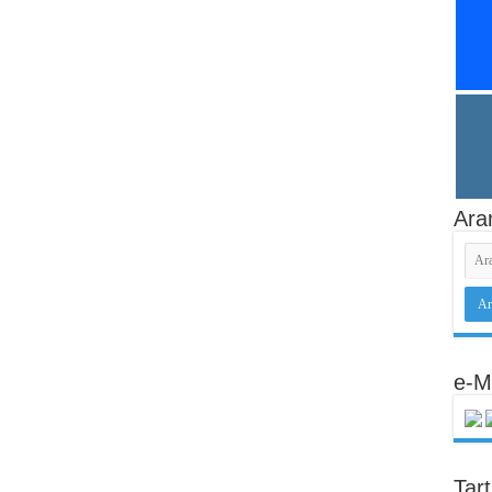
Ara
e-M
Tar