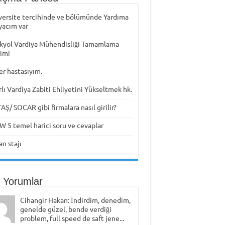
versite tercihinde ve bölümünde Yardıma
yacım var
kyol Vardiya Mühendisliği Tamamlama
timi
er hastasıyım.
rlı Vardiya Zabiti Ehliyetini Yükseltmek hk.
Ş/ SOCAR gibi firmalara nasıl girilir?
W 5 temel harici soru ve cevaplar
n stajı
 Yorumlar
Cihangir Hakan: İndirdim, denedim,
genelde güzel, bende verdiği
problem, full speed de saft jene...