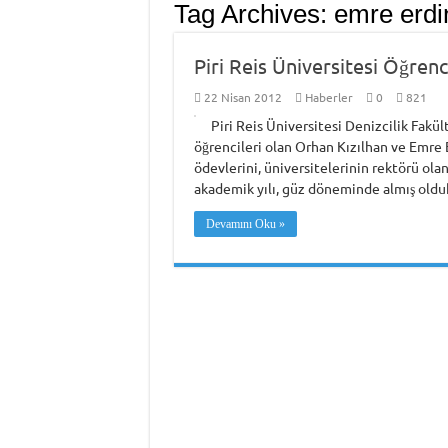
Tag Archives:
emre erdi
Piri Reis Üniversitesi Öğren
22 Nisan 2012
Haberler
0
821
Piri Reis Üniversitesi Denizcilik Fakü
öğrencileri olan Orhan Kızılhan ve Emre 
ödevlerini, üniversitelerinin rektörü ola
akademik yılı, güz döneminde almış oldukl
Devamını Oku »