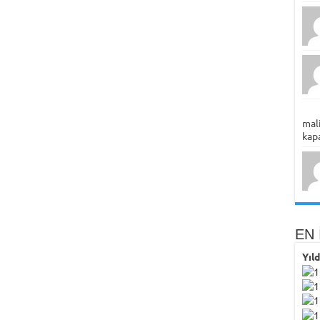
mali
kapa
EN 
Yıl