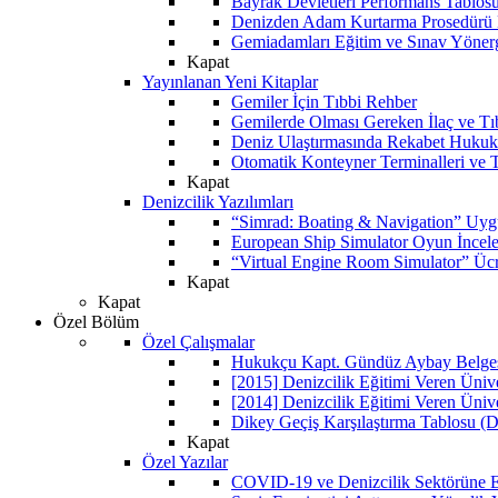
Bayrak Devletleri Performans Tablos
Denizden Adam Kurtarma Prosedürü 
Gemiadamları Eğitim ve Sınav Yöner
Kapat
Yayınlanan Yeni Kitaplar
Gemiler İçin Tıbbi Rehber
Gemilerde Olması Gereken İlaç ve Tı
Deniz Ulaştırmasında Rekabet Hukuk
Otomatik Konteyner Terminalleri ve T
Kapat
Denizcilik Yazılımları
“Simrad: Boating & Navigation” Uyg
European Ship Simulator Oyun İncel
“Virtual Engine Room Simulator” Ücr
Kapat
Kapat
Özel Bölüm
Özel Çalışmalar
Hukukçu Kapt. Gündüz Aybay Belgese
[2015] Denizcilik Eğitimi Veren Üniv
[2014] Denizcilik Eğitimi Veren Üniv
Dikey Geçiş Karşılaştırma Tablosu (D
Kapat
Özel Yazılar
COVID-19 ve Denizcilik Sektörüne Et