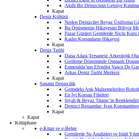
Akıllı Bir Denizcinin Gemiye Katılm
Kapat
Deniz Kültürü
Neden Denizciler Beyaz Üniforma Gi
Bu Öpüşmenin Hikayesini Biliyor M
Pazar Günleri Gemilerde Niçin Kuru 
Kadın Korsanların Hikayesi
Kapat
Deniz Tarihi
Dana Adası Tersanesi: Arkeolojik Ol
Gerileme Döneminde Osmanlı Donanma
Esmeralda’nın Efendisi Vasco De Ga
Arkas Deniz Tarihi Merkezi
Kapat
Sanatta Denizcilik
Gemideki Atık Malzemelerden Robotl
En İyi Korsan Filmleri
Siyah & Beyaz Titanic’in Renklendiri
Denizci Ressamlar: İvan Konstantino
Kapat
Kapat
Kütüphane
e-Kitap ve e-Belge
Gemilerde Su Analizleri ve Islah Yön