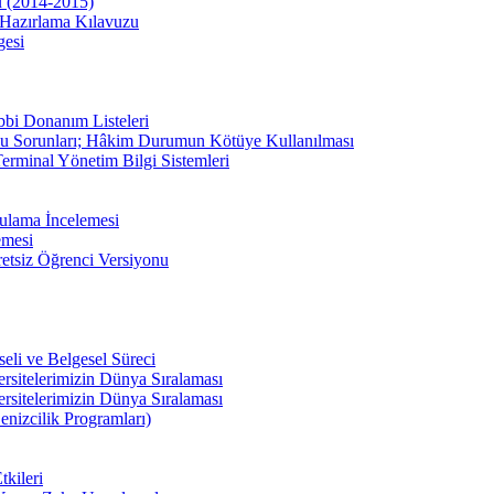
u (2014-2015)
Hazırlama Kılavuzu
gesi
bbi Donanım Listeleri
u Sorunları; Hâkim Durumun Kötüye Kullanılması
erminal Yönetim Bilgi Sistemleri
ulama İncelemesi
emesi
etsiz Öğrenci Versiyonu
li ve Belgesel Süreci
ersitelerimizin Dünya Sıralaması
ersitelerimizin Dünya Sıralaması
enizcilik Programları)
kileri