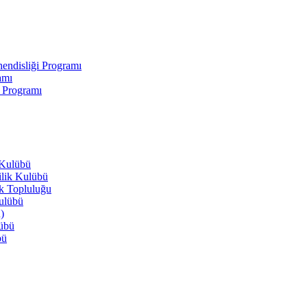
endisliği Programı
amı
i Programı
 Kulübü
ilik Kulübü
ik Topluluğu
Kulübü
)
lübü
bü