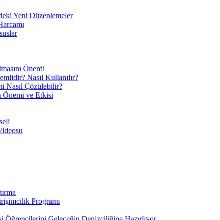
eki Yeni Düzenlemeler
 Harcamı
suslar
ılmasını Önerdi
mlidir? Nasıl Kullanılır?
mi Nasıl Çözülebilir?
ın Önemi ve Etkisi
eli
Videosu
tırma
irişimcilik Programı
 Öğrencilerini Geleceğin Denizciliğine Hazırlıyor