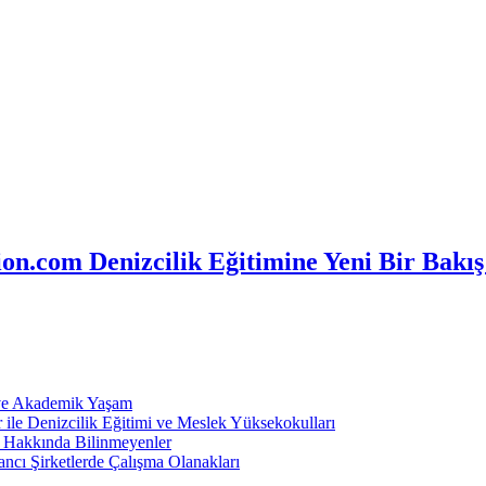
n.com Denizcilik Eğitimine Yeni Bir Bakış
 ve Akademik Yaşam
ile Denizcilik Eğitimi ve Meslek Yüksekokulları
ı Hakkında Bilinmeyenler
ncı Şirketlerde Çalışma Olanakları