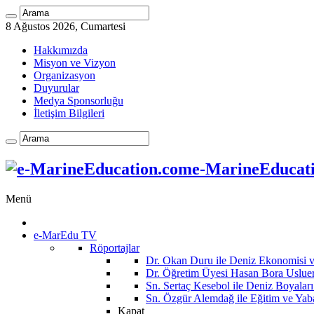
8 Ağustos 2026, Cumartesi
Hakkımızda
Misyon ve Vizyon
Organizasyon
Duyurular
Medya Sponsorluğu
İletişim Bilgileri
e-MarineEducatio
Menü
e-MarEdu TV
Röportajlar
Dr. Okan Duru ile Deniz Ekonomisi
Dr. Öğretim Üyesi Hasan Bora Usluer 
Sn. Sertaç Kesebol ile Deniz Boyalar
Sn. Özgür Alemdağ ile Eğitim ve Yaba
Kapat