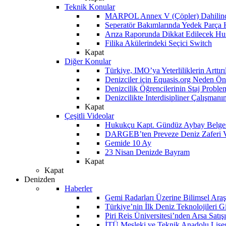
Teknik Konular
MARPOL Annex V (Çöpler) Dahilind
Seperatör Bakımlarında Yedek Parça
Arıza Raporunda Dikkat Edilecek Hu
Filika Akülerindeki Seçici Switch
Kapat
Diğer Konular
Türkiye, IMO’ya Yeterliliklerin Arttır
Denizciler için Equasis.org Neden Öne
Denizcilik Öğrencilerinin Staj Proble
Denizcilikte Interdisipliner Çalışman
Kapat
Çeşitli Videolar
Hukukçu Kapt. Gündüz Aybay Belges
DARGEB’ten Preveze Deniz Zaferi 
Gemide 10 Ay
23 Nisan Denizde Bayram
Kapat
Kapat
Denizden
Haberler
Gemi Radarları Üzerine Bilimsel Araş
Türkiye’nin İlk Deniz Teknolojileri G
Piri Reis Üniversitesi’nden Arsa Satışı
İTÜ Mesleki ve Teknik Anadolu Lisesi