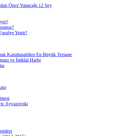
adan Önce Yapacağı 12 Şey
yer?
usunuz?
Fasulye Yenir?
arak Kanıtlanabilen En Büyük Tersane
sı ve İstiklal Harbi
ma
ara
lmesi
viç Ayvazovski
temleri