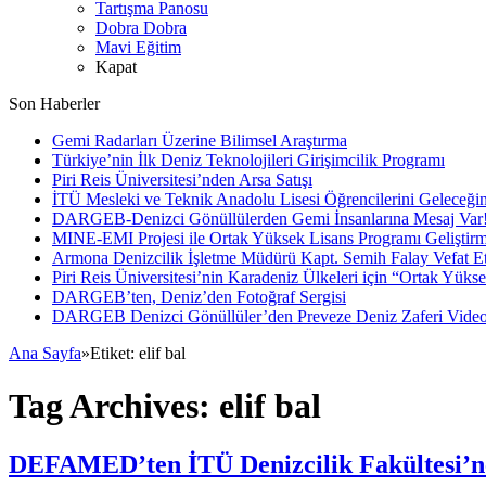
Tartışma Panosu
Dobra Dobra
Mavi Eğitim
Kapat
Son Haberler
Gemi Radarları Üzerine Bilimsel Araştırma
Türkiye’nin İlk Deniz Teknolojileri Girişimcilik Programı
Piri Reis Üniversitesi’nden Arsa Satışı
İTÜ Mesleki ve Teknik Anadolu Lisesi Öğrencilerini Geleceğin
DARGEB-Denizci Gönüllülerden Gemi İnsanlarına Mesaj Var
MINE-EMI Projesi ile Ortak Yüksek Lisans Programı Geliştirm
Armona Denizcilik İşletme Müdürü Kapt. Semih Falay Vefat Et
Piri Reis Üniversitesi’nin Karadeniz Ülkeleri için “Ortak Yüks
DARGEB’ten, Deniz’den Fotoğraf Sergisi
DARGEB Denizci Gönüllüler’den Preveze Deniz Zaferi Vide
Ana Sayfa
»
Etiket:
elif bal
Tag Archives:
elif bal
DEFAMED’ten İTÜ Denizcilik Fakültesi’n