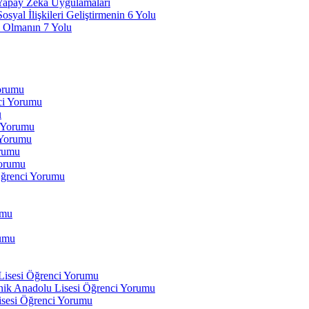
 Yapay Zeka Uygulamaları
yal İlişkileri Geliştirmenin 6 Yolu
 Olmanın 7 Yolu
Yorumu
ci Yorumu
u
i Yorumu
 Yorumu
orumu
orumu
Öğrenci Yorumu
umu
rumu
 Lisesi Öğrenci Yorumu
ik Anadolu Lisesi Öğrenci Yorumu
isesi Öğrenci Yorumu