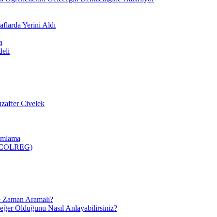
flarda Yerini Aldı
a
deli
zaffer Civelek
nımlama
 (COLREG)
e Zaman Aramalı?
Değer Olduğunu Nasıl Anlayabilirsiniz?