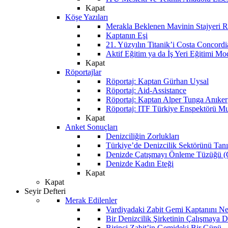
Kapat
Köşe Yazıları
Merakla Beklenen Mavinin Stajyeri Ra
Kaptanın Eşi
21. Yüzyılın Titanik’i Costa Concordi
Aktif Eğitim ya da İş Yeri Eğitimi Mo
Kapat
Röportajlar
Röportaj: Kaptan Gürhan Uysal
Röportaj: Aid-Assistance
Röportaj: Kaptan Alper Tunga Anıker
Röportaj: ITF Türkiye Enspektörü Mu
Kapat
Anket Sonuçları
Denizciliğin Zorlukları
Türkiye’de Denizcilik Sektörünü Ta
Denizde Çatışmayı Önleme Tüzüğü
Denizde Kadın Eteği
Kapat
Kapat
Seyir Defteri
Merak Edilenler
Vardiyadaki Zabit Gemi Kaptanını N
Bir Denizcilik Şirketinin Çalışmaya 
Birinci Zabit’in Gemideki Bir Günü