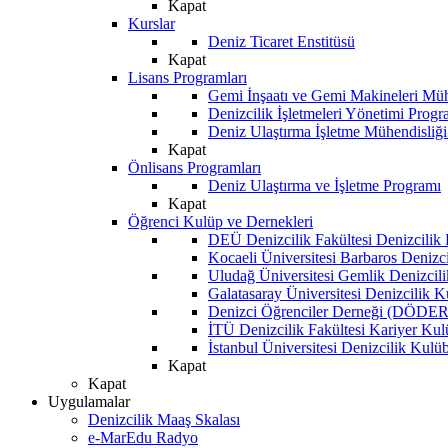
Kapat
Kurslar
Deniz Ticaret Enstitüsü
Kapat
Lisans Programları
Gemi İnşaatı ve Gemi Makineleri Müh
Denizcilik İşletmeleri Yönetimi Progr
Deniz Ulaştırma İşletme Mühendisliğ
Kapat
Önlisans Programları
Deniz Ulaştırma ve İşletme Programı
Kapat
Öğrenci Kulüp ve Dernekleri
DEÜ Denizcilik Fakültesi Denizcilik
Kocaeli Üniversitesi Barbaros Denizc
Uludağ Üniversitesi Gemlik Denizcil
Galatasaray Üniversitesi Denizcilik 
Denizci Öğrenciler Derneği (DÖDER
İTÜ Denizcilik Fakültesi Kariyer Ku
İstanbul Üniversitesi Denizcilik Kulü
Kapat
Kapat
Uygulamalar
Denizcilik Maaş Skalası
e-MarEdu Radyo