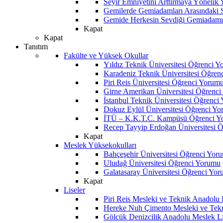
Seyir Emniyetini Arttırmaya Yönelik
Gemilerde Gemiadamları Arasındaki Sos
Gemide Herkesin Sevdiği Gemiadamı
Kapat
Kapat
Tanıtım
Fakülte ve Yüksek Okullar
Yıldız Teknik Üniversitesi Öğrenci 
Karadeniz Teknik Üniversitesi Öğren
Piri Reis Üniversitesi Öğrenci Yorum
Girne Amerikan Üniversitesi Öğrenc
İstanbul Teknik Üniversitesi Öğrenci
Dokuz Eylül Üniversitesi Öğrenci Y
İTÜ – K.K.T.C. Kampüsü Öğrenci Y
Recep Tayyip Erdoğan Üniversitesi 
Kapat
Meslek Yüksekokulları
Bahçeşehir Üniversitesi Öğrenci Yor
Uludağ Üniversitesi Öğrenci Yorumu
Galatasaray Üniversitesi Öğrenci Yo
Kapat
Liseler
Piri Reis Mesleki ve Teknik Anadolu
Hereke Nuh Çimento Mesleki ve Tekn
Gölcük Denizcilik Anadolu Meslek L