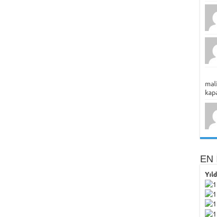
mali
kapa
EN 
Yıl