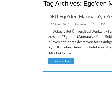
Tag Archives:
Ege’den M
DEÜ Ege’den Marmara’ya Yen
20 Mart 2016
Haberler
0
537
Dokuz Eylül Üniversitesi Denizcilik Fa
arasında ‘’Ege’den Marmara’ya Yeni Ufukla
bünyesinde gerçekleşmeyen bir etkinliğe 
Aylin Kurtulan, Denizcilik Kulübü aktif 
Yavuzöz yer …
Devamını Oku »