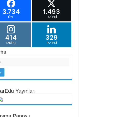
3.734
1.493
ÜYE
TAKIPÇI
414
329
TAKIPÇI
TAKIPÇI
ma
arEdu Yayınları
tışma Panosu