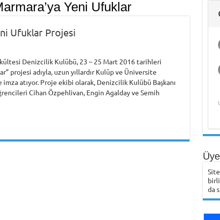
armara’ya Yeni Ufuklar
Deniz Ekonomisi
ve Akademik
Yaşam
i Ufuklar Projesi
kültesi Denizcilik Kulübü, 23 – 25 Mart 2016 tarihleri
r” projesi adıyla, uzun yıllardır Kulüp ve Üniversite
imza atıyor. Proje ekibi olarak, Denizcilik Kulübü Başkanı
öğrencileri Cihan Özpehlivan, Engin Agalday ve Semih
Üye 
Sit
birl
da s