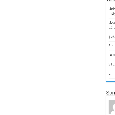
Üni
ihti
Uza
Eği
Şek
Sını
BOTA
STC
Lima
Son