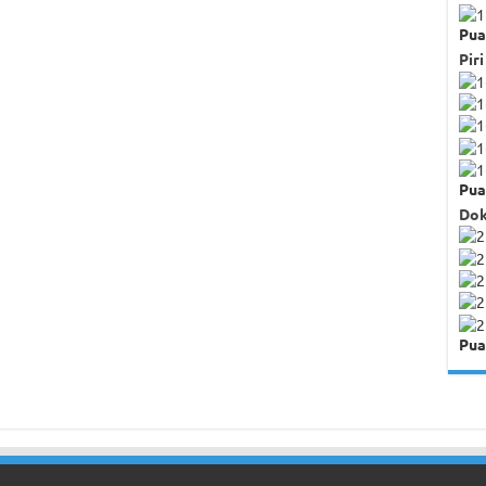
Pua
Piri
Pua
Dok
Pua