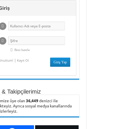
Giriş
Beni hatırla
|
Unuttum!
Kayıt Ol
& Takipçilerimiz
emize üye olan
36,449
denizci ile
ikteyiz. Ayrıca sosyal medya kanallarında
izlerleyiz.