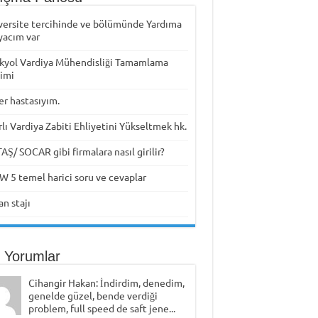
versite tercihinde ve bölümünde Yardıma
yacım var
kyol Vardiya Mühendisliği Tamamlama
timi
er hastasıyım.
rlı Vardiya Zabiti Ehliyetini Yükseltmek hk.
Ş/ SOCAR gibi firmalara nasıl girilir?
W 5 temel harici soru ve cevaplar
n stajı
 Yorumlar
Cihangir Hakan: İndirdim, denedim,
genelde güzel, bende verdiği
problem, full speed de saft jene...