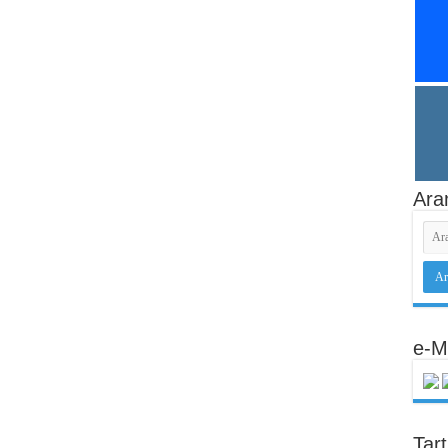
Ara
e-M
Tar