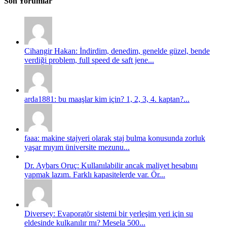
Son Yorumlar
Cihangir Hakan: İndirdim, denedim, genelde güzel, bende
verdiği problem, full speed de saft jene...
arda1881: bu maaşlar kim için? 1, 2, 3, 4. kaptan?...
faaa: makine stajyeri olarak staj bulma konusunda zorluk
yaşar mıyım üniversite mezunu...
Dr. Aybars Oruç: Kullanılabilir ancak maliyet hesabını
yapmak lazım. Farklı kapasitelerde var. Ör...
Diversey: Evaporatör sistemi bir yerleşim yeri için su
eldesinde kulkanılır mı? Mesela 500...