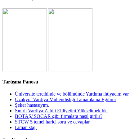
Tartışma Panosu
Üniversite tercihinde ve bölümünde Yardıma ihtiyacım var
Uzakyol Vardiya Mühendisliği Tamamlama Eğitimi
Şeker hastasıyım.
Sınırlı Vardiya Zabiti Ehliyetini Yükseltmek hk.
BOTAŞ/ SOCAR gibi firmalara nasıl girilir?
STCW 5 temel harici soru ve cevaplar
Liman stajı