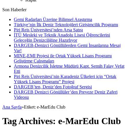
Son Haberler
Gemi Radarları Üzerine Bilimsel Araştırma
Türkiye’nin İlk Deniz Teknolojileri Girişimcilik Programı
Piri Reis Üniversitesi’nden Arsa Satışı
İTÜ Mesleki ve Teknik Anadolu Lisesi Öğrencilerini
Geleceğin Denizciliğine Hazırlıyor
DARGEB-Denizci Gönüllülerden Gemi İnsanlarına Mesaj
Var!
MINE-EMI Projesi ile Ortak Yüksek Lisans Programı
Geliştirme Çalışmaları
Armona Denizcilik İşletme Müdürü Kapt. Semih Falay Vefat
Etti
Piri Reis Üniversitesi’nin Karadeniz Ülkeleri için “Ortak
Yüksek Lisans Programı” Projesi
DARGEB’ten, Deniz’den Fotoğraf Sergisi
DARGEB Denizci Gönüllüler’den Preveze Deniz Zaferi
Videosu
Ana Sayfa
»
Etiket:
e-MarEdu Club
Tag Archives:
e-MarEdu Club