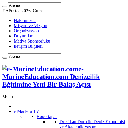
7 Ağustos 2026, Cuma
Hakkımızda
Misyon ve Vizyon
Organizasyon
Duyurular
Medya Sponsorluğu
İletişim Bilgileri
e-
MarineEducation.com Denizcilik
Eğitimine Yeni Bir Bakış Açısı
Menü
e-MarEdu TV
Röportajlar
Dr. Okan Duru ile Deniz Ekonomisi
ve Akademik Yaşam