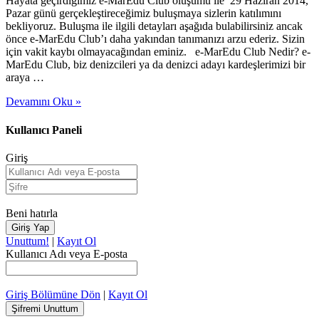
Hayata geçirdiğimiz e-MarEdu Club oluşumu ile 29 Haziran 2014,
Pazar günü gerçekleştireceğimiz buluşmaya sizlerin katılımını
bekliyoruz. Buluşma ile ilgili detayları aşağıda bulabilirsiniz ancak
önce e-MarEdu Club’ı daha yakından tanımanızı arzu ederiz. Sizin
için vakit kaybı olmayacağından eminiz. e-MarEdu Club Nedir? e-
MarEdu Club, biz denizcileri ya da denizci adayı kardeşlerimizi bir
araya …
Devamını Oku »
Kullanıcı Paneli
Giriş
Beni hatırla
Unuttum!
|
Kayıt Ol
Kullanıcı Adı veya E-posta
Giriş Bölümüne Dön
|
Kayıt Ol