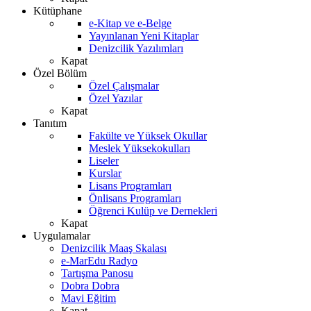
Kütüphane
e-Kitap ve e-Belge
Yayınlanan Yeni Kitaplar
Denizcilik Yazılımları
Kapat
Özel Bölüm
Özel Çalışmalar
Özel Yazılar
Kapat
Tanıtım
Fakülte ve Yüksek Okullar
Meslek Yüksekokulları
Liseler
Kurslar
Lisans Programları
Önlisans Programları
Öğrenci Kulüp ve Dernekleri
Kapat
Uygulamalar
Denizcilik Maaş Skalası
e-MarEdu Radyo
Tartışma Panosu
Dobra Dobra
Mavi Eğitim
Kapat