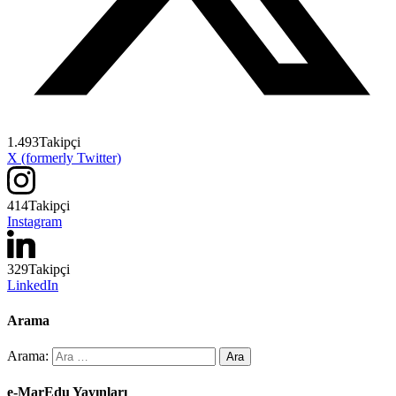
1.493
Takipçi
X (formerly Twitter)
414
Takipçi
Instagram
329
Takipçi
LinkedIn
Arama
Arama:
e-MarEdu Yayınları