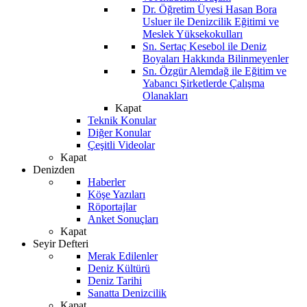
Dr. Öğretim Üyesi Hasan Bora
Usluer ile Denizcilik Eğitimi ve
Meslek Yüksekokulları
Sn. Sertaç Kesebol ile Deniz
Boyaları Hakkında Bilinmeyenler
Sn. Özgür Alemdağ ile Eğitim ve
Yabancı Şirketlerde Çalışma
Olanakları
Kapat
Teknik Konular
Diğer Konular
Çeşitli Videolar
Kapat
Denizden
Haberler
Köşe Yazıları
Röportajlar
Anket Sonuçları
Kapat
Seyir Defteri
Merak Edilenler
Deniz Kültürü
Deniz Tarihi
Sanatta Denizcilik
Kapat