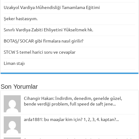
Uzakyol Vardiya Mühendisliği Tamamlama Eğitimi
Şeker hastasıyım.
Sınırlı Vardiya Zabiti Ehliyetini Yükseltmek hk.
BOTAŞ/ SOCAR gibi firmalara nasıl girilir?
STCW 5 temel harici soru ve cevaplar
Liman stajı
Son Yorumlar
Cihangir Hakan: İndirdim, denedim, genelde güzel,
bende verdiği problem, full speed de saft jene...
arda1881: bu maaşlar kim için? 1, 2, 3, 4. kaptan?...