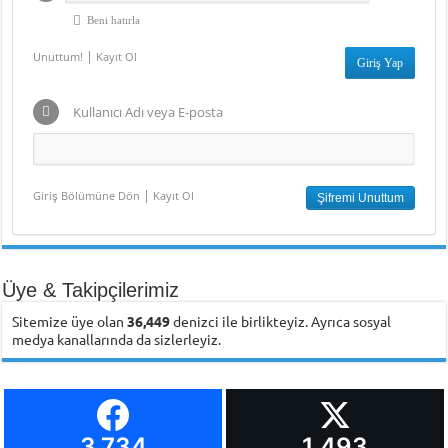
Beni hatırla
|
Unuttum!
Kayıt Ol
Kullanıcı Adı veya E-posta
|
Giriş Bölümüne Dön
Kayıt Ol
Üye & Takipçilerimiz
Sitemize üye olan
36,449
denizci ile birlikteyiz. Ayrıca sosyal
medya kanallarında da sizlerleyiz.
3.734
1.493