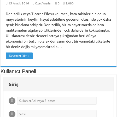
15 Aralık 2016
Özel Yazılar
0
2,080
Piri Reis Üniversitesi’nin Karadeniz Ülkeleri için “Ortak Yüksek Lisans Prog
Denizcilik veya Ticaret Filosu kelimesi, kara sakinlerinin onun
DARGEB’ten, Deniz’den Fotoğraf Sergisi
meyvelerinin keyfini hayal edebilme gücünün ötesinde çok daha
geniş bir alana sahiptir. Denizcilik, bizim hayatımızda onların
DARGEB Denizci Gönüllüler’den Preveze Deniz Zaferi Videosu
muhtemelen algılayabildiklerinden çok daha derin kök salmıştır.
Uluslararası deniz ticareti ortaya çıktığından beri dünya
ekonomisi bir bütün olarak dünyanın dört bir yanındaki ülkelerle
bir deniz-değişimi yaşamaktadır. …
Devamını Oku »
Kullanıcı Paneli
Giriş