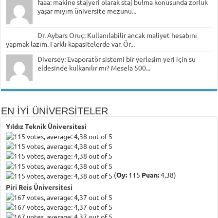
faaa: makine stajyeri olarak staj bulma konusunda zorluk
yaşar mıyım üniversite mezunu...
Dr. Aybars Oruç: Kullanılabilir ancak maliyet hesabını
yapmak lazım. Farklı kapasitelerde var. Ör...
Diversey: Evaporatör sistemi bir yerleşim yeri için su
eldesinde kulkanılır mı? Mesela 500...
EN İYİ ÜNİVERSİTELER
Yıldız Teknik Üniversitesi
(
Oy:
115
Puan:
4,38)
Piri Reis Üniversitesi