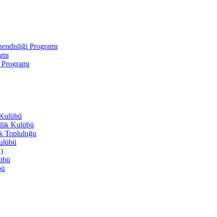
endisliği Programı
amı
i Programı
 Kulübü
ilik Kulübü
ik Topluluğu
Kulübü
)
lübü
bü