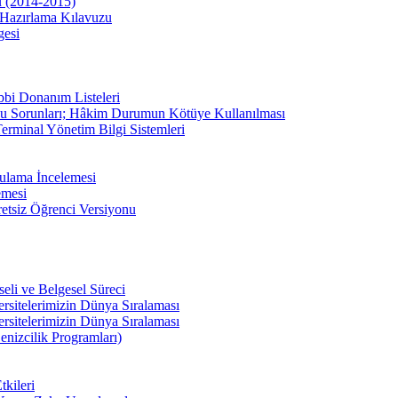
u (2014-2015)
Hazırlama Kılavuzu
gesi
bbi Donanım Listeleri
u Sorunları; Hâkim Durumun Kötüye Kullanılması
erminal Yönetim Bilgi Sistemleri
ulama İncelemesi
emesi
etsiz Öğrenci Versiyonu
li ve Belgesel Süreci
ersitelerimizin Dünya Sıralaması
ersitelerimizin Dünya Sıralaması
enizcilik Programları)
kileri