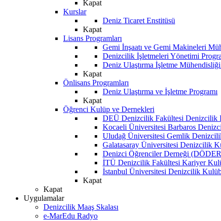
Kapat
Kurslar
Deniz Ticaret Enstitüsü
Kapat
Lisans Programları
Gemi İnşaatı ve Gemi Makineleri Müh
Denizcilik İşletmeleri Yönetimi Progr
Deniz Ulaştırma İşletme Mühendisliğ
Kapat
Önlisans Programları
Deniz Ulaştırma ve İşletme Programı
Kapat
Öğrenci Kulüp ve Dernekleri
DEÜ Denizcilik Fakültesi Denizcilik
Kocaeli Üniversitesi Barbaros Denizc
Uludağ Üniversitesi Gemlik Denizcil
Galatasaray Üniversitesi Denizcilik 
Denizci Öğrenciler Derneği (DÖDER
İTÜ Denizcilik Fakültesi Kariyer Ku
İstanbul Üniversitesi Denizcilik Kulü
Kapat
Kapat
Uygulamalar
Denizcilik Maaş Skalası
e-MarEdu Radyo