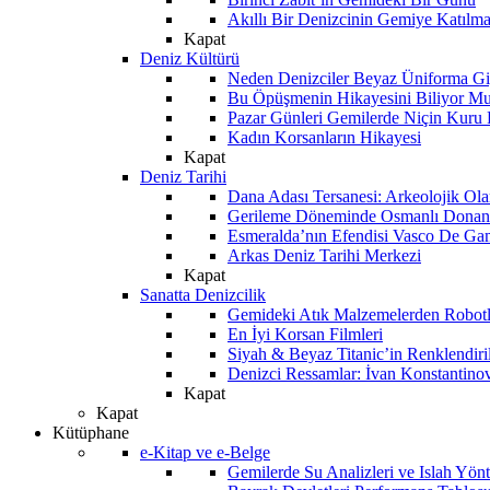
Akıllı Bir Denizcinin Gemiye Katılm
Kapat
Deniz Kültürü
Neden Denizciler Beyaz Üniforma Gi
Bu Öpüşmenin Hikayesini Biliyor M
Pazar Günleri Gemilerde Niçin Kuru 
Kadın Korsanların Hikayesi
Kapat
Deniz Tarihi
Dana Adası Tersanesi: Arkeolojik Ol
Gerileme Döneminde Osmanlı Donanma
Esmeralda’nın Efendisi Vasco De Ga
Arkas Deniz Tarihi Merkezi
Kapat
Sanatta Denizcilik
Gemideki Atık Malzemelerden Robotl
En İyi Korsan Filmleri
Siyah & Beyaz Titanic’in Renklendiri
Denizci Ressamlar: İvan Konstantino
Kapat
Kapat
Kütüphane
e-Kitap ve e-Belge
Gemilerde Su Analizleri ve Islah Yön