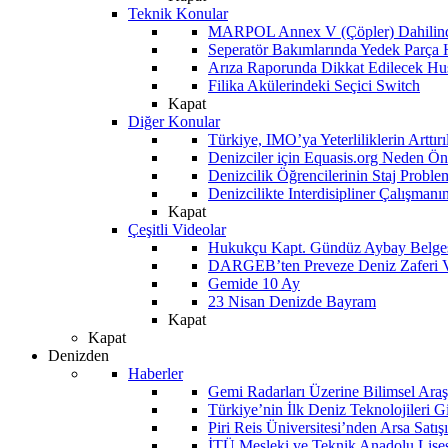
Teknik Konular
MARPOL Annex V (Çöpler) Dahilind
Seperatör Bakımlarında Yedek Parça
Arıza Raporunda Dikkat Edilecek Hu
Filika Akülerindeki Seçici Switch
Kapat
Diğer Konular
Türkiye, IMO’ya Yeterliliklerin Arttır
Denizciler için Equasis.org Neden Öne
Denizcilik Öğrencilerinin Staj Proble
Denizcilikte Interdisipliner Çalışman
Kapat
Çeşitli Videolar
Hukukçu Kapt. Gündüz Aybay Belges
DARGEB’ten Preveze Deniz Zaferi 
Gemide 10 Ay
23 Nisan Denizde Bayram
Kapat
Kapat
Denizden
Haberler
Gemi Radarları Üzerine Bilimsel Araş
Türkiye’nin İlk Deniz Teknolojileri G
Piri Reis Üniversitesi’nden Arsa Satışı
İTÜ Mesleki ve Teknik Anadolu Lisesi