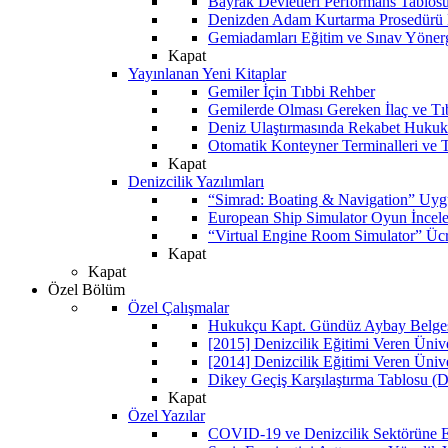
Bayrak Devletleri Performans Tablos
Denizden Adam Kurtarma Prosedürü 
Gemiadamları Eğitim ve Sınav Yöner
Kapat
Yayınlanan Yeni Kitaplar
Gemiler İçin Tıbbi Rehber
Gemilerde Olması Gereken İlaç ve Tı
Deniz Ulaştırmasında Rekabet Hukuk
Otomatik Konteyner Terminalleri ve T
Kapat
Denizcilik Yazılımları
“Simrad: Boating & Navigation” Uyg
European Ship Simulator Oyun İncel
“Virtual Engine Room Simulator” Ücr
Kapat
Kapat
Özel Bölüm
Özel Çalışmalar
Hukukçu Kapt. Gündüz Aybay Belgese
[2015] Denizcilik Eğitimi Veren Üniv
[2014] Denizcilik Eğitimi Veren Üniv
Dikey Geçiş Karşılaştırma Tablosu (D
Kapat
Özel Yazılar
COVID-19 ve Denizcilik Sektörüne Et