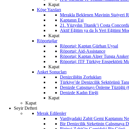
Kapat
Köşe Yazıları
Merakla Beklenen Mavinin Stajyeri Ra
Kaptanın Eşi
21. Yüzyılın Titanik’i Costa Concordi
Aktif Eğitim ya da İş Yeri Eğitimi Mo
Kapat
Röportajlar
Röportaj: Kaptan Gürhan Uysal
Röportaj: Aid-Assistance
Röportaj: Kaptan Alper Tunga Anıker
Röportaj: ITF Türkiye Enspektörü Mu
Kapat
Anket Sonuçları
Denizciliğin Zorlukları
Türkiye’de Denizcilik Sektörünü Ta
Denizde Çatışmayı Önleme Tüzüğü
Denizde Kadın Eteği
Kapat
Kapat
Seyir Defteri
Merak Edilenler
Vardiyadaki Zabit Gemi Kaptanını N
Bir Denizcilik Şirketinin Çalışmaya 
Birinci Zabit’in Gemideki Bir Günü