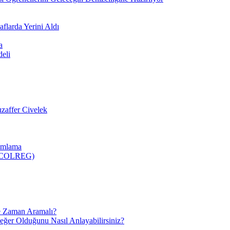
flarda Yerini Aldı
a
deli
zaffer Civelek
nımlama
 (COLREG)
e Zaman Aramalı?
Değer Olduğunu Nasıl Anlayabilirsiniz?