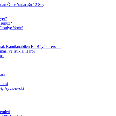
adan Önce Yapacağı 12 Şey
yer?
usunuz?
Fasulye Yenir?
arak Kanıtlanabilen En Büyük Tersane
sı ve İstiklal Harbi
ma
ara
lmesi
viç Ayvazovski
temleri