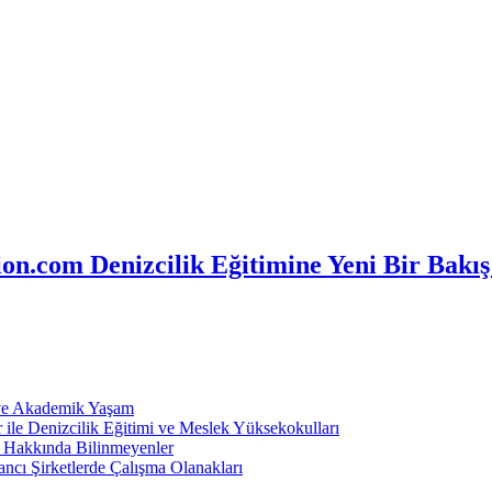
n.com Denizcilik Eğitimine Yeni Bir Bakış
 ve Akademik Yaşam
ile Denizcilik Eğitimi ve Meslek Yüksekokulları
ı Hakkında Bilinmeyenler
ncı Şirketlerde Çalışma Olanakları