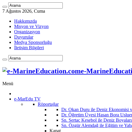
7 Ağustos 2026, Cuma
Hakkımızda
Misyon ve Vizyon
Organizasyon
Duyurular
Medya Sponsorluğu
İletişim Bilgileri
e-MarineEducatio
Menü
e-MarEdu TV
Röportajlar
Dr. Okan Duru ile Deniz Ekonomisi
Dr. Öğretim Üyesi Hasan Bora Usluer 
Sn. Sertaç Kesebol ile Deniz Boyalar
Sn. Özgür Alemdağ ile Eğitim ve Yaba
Kapat