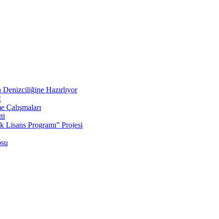
 Denizciliğine Hazırlıyor
!
e Çalışmaları
ti
ek Lisans Programı” Projesi
osu