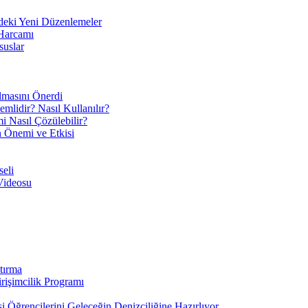
eki Yeni Düzenlemeler
 Harcamı
suslar
ılmasını Önerdi
mlidir? Nasıl Kullanılır?
mi Nasıl Çözülebilir?
ın Önemi ve Etkisi
eli
Videosu
tırma
irişimcilik Programı
 Öğrencilerini Geleceğin Denizciliğine Hazırlıyor