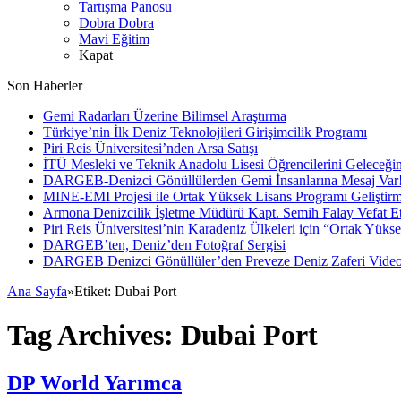
Tartışma Panosu
Dobra Dobra
Mavi Eğitim
Kapat
Son Haberler
Gemi Radarları Üzerine Bilimsel Araştırma
Türkiye’nin İlk Deniz Teknolojileri Girişimcilik Programı
Piri Reis Üniversitesi’nden Arsa Satışı
İTÜ Mesleki ve Teknik Anadolu Lisesi Öğrencilerini Geleceğin
DARGEB-Denizci Gönüllülerden Gemi İnsanlarına Mesaj Var
MINE-EMI Projesi ile Ortak Yüksek Lisans Programı Geliştirm
Armona Denizcilik İşletme Müdürü Kapt. Semih Falay Vefat Et
Piri Reis Üniversitesi’nin Karadeniz Ülkeleri için “Ortak Yüks
DARGEB’ten, Deniz’den Fotoğraf Sergisi
DARGEB Denizci Gönüllüler’den Preveze Deniz Zaferi Vide
Ana Sayfa
»
Etiket:
Dubai Port
Tag Archives:
Dubai Port
DP World Yarımca