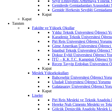
Seyir Emniyetini Arttırmaya Yönelik
Gemilerde Gemiadamları Arasındaki Sos
Gemide Herkesin Sevdiği Gemiadamı
Kapat
Kapat
Tanıtım
Fakülte ve Yüksek Okullar
Yıldız Teknik Üniversitesi Öğrenci 
Karadeniz Teknik Üniversitesi Öğren
Piri Reis Üniversitesi Öğrenci Yorum
Girne Amerikan Üniversitesi Öğrenc
İstanbul Teknik Üniversitesi Öğrenci
Dokuz Eylül Üniversitesi Öğrenci Y
İTÜ – K.K.T.C. Kampüsü Öğrenci Y
Recep Tayyip Erdoğan Üniversitesi 
Kapat
Meslek Yüksekokulları
Bahçeşehir Üniversitesi Öğrenci Yor
Uludağ Üniversitesi Öğrenci Yorumu
Galatasaray Üniversitesi Öğrenci Yo
Kapat
Liseler
Piri Reis Mesleki ve Teknik Anadolu
Hereke Nuh Çimento Mesleki ve Tekn
Gölcük Denizcilik Anadolu Meslek L