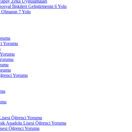
 Yapay Zeka Uygulamaları
yal İlişkileri Geliştirmenin 6 Yolu
 Olmanın 7 Yolu
Yorumu
ci Yorumu
u
i Yorumu
 Yorumu
orumu
orumu
Öğrenci Yorumu
umu
rumu
 Lisesi Öğrenci Yorumu
ik Anadolu Lisesi Öğrenci Yorumu
isesi Öğrenci Yorumu