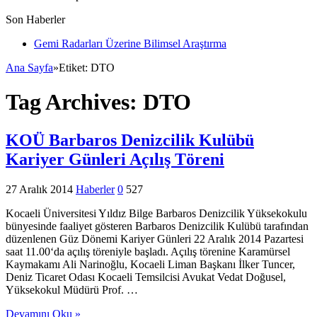
Son Haberler
Gemi Radarları Üzerine Bilimsel Araştırma
Ana Sayfa
»
Etiket:
DTO
Tag Archives:
DTO
KOÜ Barbaros Denizcilik Kulübü
Kariyer Günleri Açılış Töreni
27 Aralık 2014
Haberler
0
527
Kocaeli Üniversitesi Yıldız Bilge Barbaros Denizcilik Yüksekokulu
bünyesinde faaliyet gösteren Barbaros Denizcilik Kulübü tarafından
düzenlenen Güz Dönemi Kariyer Günleri 22 Aralık 2014 Pazartesi
saat 11.00‘da açılış töreniyle başladı. Açılış törenine Karamürsel
Kaymakamı Ali Narinoğlu, Kocaeli Liman Başkanı İlker Tuncer,
Deniz Ticaret Odası Kocaeli Temsilcisi Avukat Vedat Doğusel,
Yüksekokul Müdürü Prof. …
Devamını Oku »