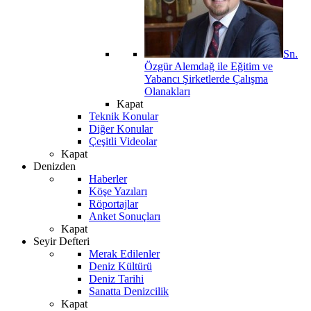
Sn.
Özgür Alemdağ ile Eğitim ve
Yabancı Şirketlerde Çalışma
Olanakları
Kapat
Teknik Konular
Diğer Konular
Çeşitli Videolar
Kapat
Denizden
Haberler
Köşe Yazıları
Röportajlar
Anket Sonuçları
Kapat
Seyir Defteri
Merak Edilenler
Deniz Kültürü
Deniz Tarihi
Sanatta Denizcilik
Kapat