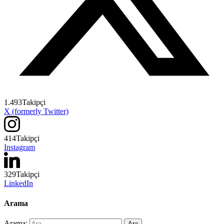
1.493
Takipçi
X (formerly Twitter)
414
Takipçi
Instagram
329
Takipçi
LinkedIn
Arama
Arama: