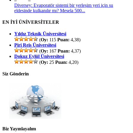
Diversey: Evaporatör sistemi bir yerleşim yeri için su
eldesinde kulkanılır mı? Mesela 500...
EN İYİ ÜNİVERSİTELER
Yıldız Teknik Üniversitesi
(
Oy:
115
Puan:
4,38)
Piri Reis Üniversitesi
(
Oy:
167
Puan:
4,37)
Dokuz Eylül Üniversitesi
(
Oy:
25
Puan:
4,20)
Siz Gönderin
Biz Yayınlayalım