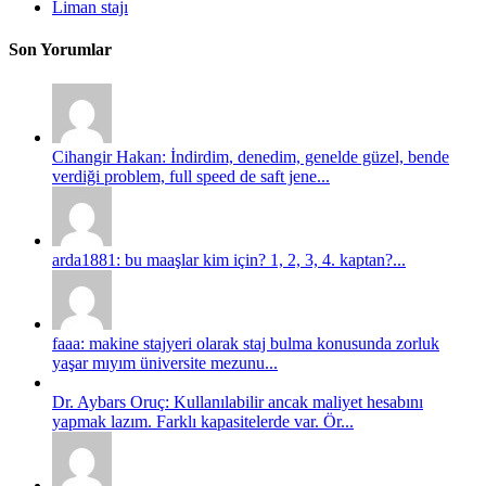
Liman stajı
Son Yorumlar
Cihangir Hakan: İndirdim, denedim, genelde güzel, bende
verdiği problem, full speed de saft jene...
arda1881: bu maaşlar kim için? 1, 2, 3, 4. kaptan?...
faaa: makine stajyeri olarak staj bulma konusunda zorluk
yaşar mıyım üniversite mezunu...
Dr. Aybars Oruç: Kullanılabilir ancak maliyet hesabını
yapmak lazım. Farklı kapasitelerde var. Ör...