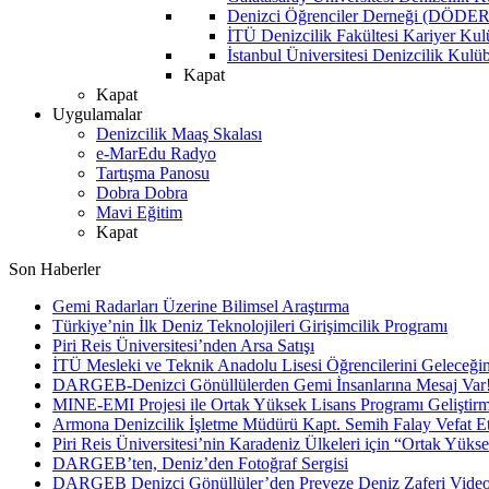
Denizci Öğrenciler Derneği (DÖDER
İTÜ Denizcilik Fakültesi Kariyer Ku
İstanbul Üniversitesi Denizcilik Kulü
Kapat
Kapat
Uygulamalar
Denizcilik Maaş Skalası
e-MarEdu Radyo
Tartışma Panosu
Dobra Dobra
Mavi Eğitim
Kapat
Son Haberler
Gemi Radarları Üzerine Bilimsel Araştırma
Türkiye’nin İlk Deniz Teknolojileri Girişimcilik Programı
Piri Reis Üniversitesi’nden Arsa Satışı
İTÜ Mesleki ve Teknik Anadolu Lisesi Öğrencilerini Geleceğin
DARGEB-Denizci Gönüllülerden Gemi İnsanlarına Mesaj Var
MINE-EMI Projesi ile Ortak Yüksek Lisans Programı Geliştirm
Armona Denizcilik İşletme Müdürü Kapt. Semih Falay Vefat Et
Piri Reis Üniversitesi’nin Karadeniz Ülkeleri için “Ortak Yüks
DARGEB’ten, Deniz’den Fotoğraf Sergisi
DARGEB Denizci Gönüllüler’den Preveze Deniz Zaferi Vide