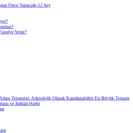
adan Önce Yapacağı 12 Şey
yer?
usunuz?
Fasulye Yenir?
Adası Tersanesi: Arkeolojik Olarak Kanıtlanabilen En Büyük Tersane
sı ve İstiklal Harbi
ma
ara