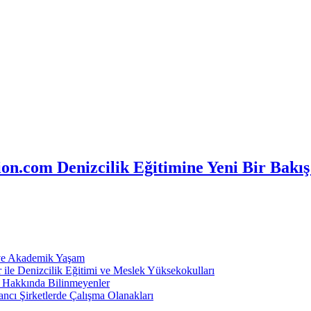
n.com Denizcilik Eğitimine Yeni Bir Bakış
 ve Akademik Yaşam
ile Denizcilik Eğitimi ve Meslek Yüksekokulları
ı Hakkında Bilinmeyenler
ncı Şirketlerde Çalışma Olanakları