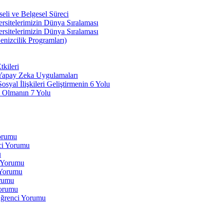
li ve Belgesel Süreci
ersitelerimizin Dünya Sıralaması
ersitelerimizin Dünya Sıralaması
enizcilik Programları)
kileri
 Yapay Zeka Uygulamaları
yal İlişkileri Geliştirmenin 6 Yolu
 Olmanın 7 Yolu
Yorumu
ci Yorumu
u
i Yorumu
 Yorumu
orumu
orumu
Öğrenci Yorumu