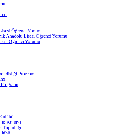
umu
rumu
 Lisesi Öğrenci Yorumu
ik Anadolu Lisesi Öğrenci Yorumu
isesi Öğrenci Yorumu
endisliği Programı
amı
i Programı
 Kulübü
ilik Kulübü
ik Topluluğu
Kulübü