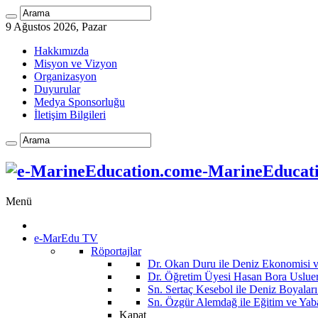
9 Ağustos 2026, Pazar
Hakkımızda
Misyon ve Vizyon
Organizasyon
Duyurular
Medya Sponsorluğu
İletişim Bilgileri
e-MarineEducatio
Menü
e-MarEdu TV
Röportajlar
Dr. Okan Duru ile Deniz Ekonomisi
Dr. Öğretim Üyesi Hasan Bora Usluer 
Sn. Sertaç Kesebol ile Deniz Boyalar
Sn. Özgür Alemdağ ile Eğitim ve Yaba
Kapat