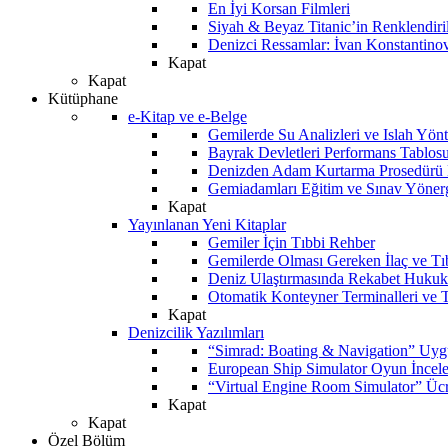
En İyi Korsan Filmleri
Siyah & Beyaz Titanic’in Renklendiri
Denizci Ressamlar: İvan Konstantino
Kapat
Kapat
Kütüphane
e-Kitap ve e-Belge
Gemilerde Su Analizleri ve Islah Yön
Bayrak Devletleri Performans Tablos
Denizden Adam Kurtarma Prosedürü 
Gemiadamları Eğitim ve Sınav Yöner
Kapat
Yayınlanan Yeni Kitaplar
Gemiler İçin Tıbbi Rehber
Gemilerde Olması Gereken İlaç ve Tı
Deniz Ulaştırmasında Rekabet Hukuk
Otomatik Konteyner Terminalleri ve T
Kapat
Denizcilik Yazılımları
“Simrad: Boating & Navigation” Uyg
European Ship Simulator Oyun İncel
“Virtual Engine Room Simulator” Ücr
Kapat
Kapat
Özel Bölüm