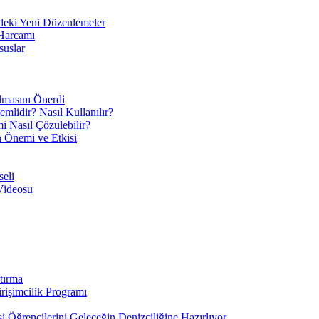
eki Yeni Düzenlemeler
 Harcamı
suslar
ılmasını Önerdi
mlidir? Nasıl Kullanılır?
mi Nasıl Çözülebilir?
ın Önemi ve Etkisi
eli
Videosu
tırma
irişimcilik Programı
 Öğrencilerini Geleceğin Denizciliğine Hazırlıyor