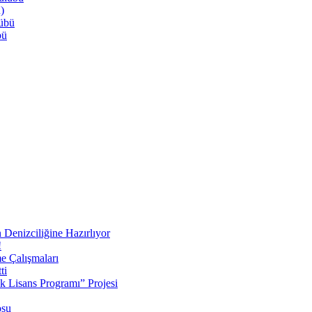
)
lübü
bü
 Denizciliğine Hazırlıyor
!
e Çalışmaları
ti
ek Lisans Programı” Projesi
osu