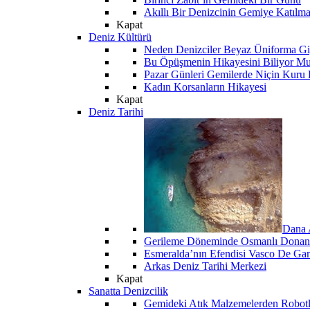
Akıllı Bir Denizcinin Gemiye Katılm
Kapat
Deniz Kültürü
Neden Denizciler Beyaz Üniforma Gi
Bu Öpüşmenin Hikayesini Biliyor M
Pazar Günleri Gemilerde Niçin Kuru 
Kadın Korsanların Hikayesi
Kapat
Deniz Tarihi
Dana 
Gerileme Döneminde Osmanlı Donanma
Esmeralda’nın Efendisi Vasco De Ga
Arkas Deniz Tarihi Merkezi
Kapat
Sanatta Denizcilik
Gemideki Atık Malzemelerden Robotl