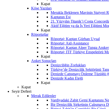
Kapat
Köşe Yazıları
Merakla Beklenen Mavinin Stajyeri Ra
Kaptanın Eşi
21. Yüzyılın Titanik’i Costa Concordi
Aktif Eğitim ya da İş Yeri Eğitimi Mo
Kapat
Röportajlar
Röportaj: Kaptan Gürhan Uysal
Röportaj: Aid-Assistance
Röportaj: Kaptan Alper Tunga Anıker
Röportaj: ITF Türkiye Enspektörü Mu
Kapat
Anket Sonuçları
Denizciliğin Zorlukları
Türkiye’de Denizcilik Sektörünü Ta
Denizde Çatışmayı Önleme Tüzüğü
Denizde Kadın Eteği
Kapat
Kapat
Seyir Defteri
Merak Edilenler
Vardiyadaki Zabit Gemi Kaptanını N
Bir Denizcilik Şirketinin Çalışmaya 
Birinci Zabit’in Gemideki Bir Günü