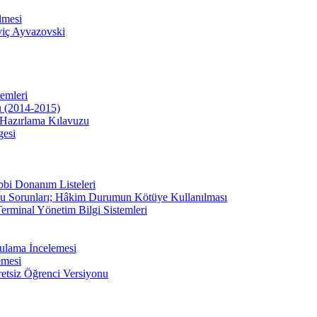
lmesi
viç Ayvazovski
temleri
u (2014-2015)
Hazırlama Kılavuzu
gesi
bbi Donanım Listeleri
u Sorunları; Hâkim Durumun Kötüye Kullanılması
erminal Yönetim Bilgi Sistemleri
ulama İncelemesi
emesi
etsiz Öğrenci Versiyonu