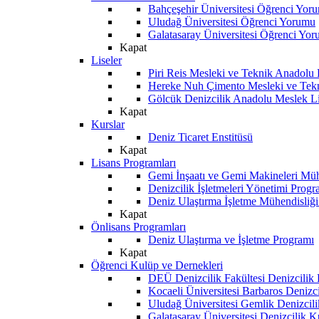
Bahçeşehir Üniversitesi Öğrenci Yor
Uludağ Üniversitesi Öğrenci Yorumu
Galatasaray Üniversitesi Öğrenci Yo
Kapat
Liseler
Piri Reis Mesleki ve Teknik Anadolu
Hereke Nuh Çimento Mesleki ve Tekn
Gölcük Denizcilik Anadolu Meslek L
Kapat
Kurslar
Deniz Ticaret Enstitüsü
Kapat
Lisans Programları
Gemi İnşaatı ve Gemi Makineleri Müh
Denizcilik İşletmeleri Yönetimi Progr
Deniz Ulaştırma İşletme Mühendisliğ
Kapat
Önlisans Programları
Deniz Ulaştırma ve İşletme Programı
Kapat
Öğrenci Kulüp ve Dernekleri
DEÜ Denizcilik Fakültesi Denizcilik
Kocaeli Üniversitesi Barbaros Denizc
Uludağ Üniversitesi Gemlik Denizcil
Galatasaray Üniversitesi Denizcilik 