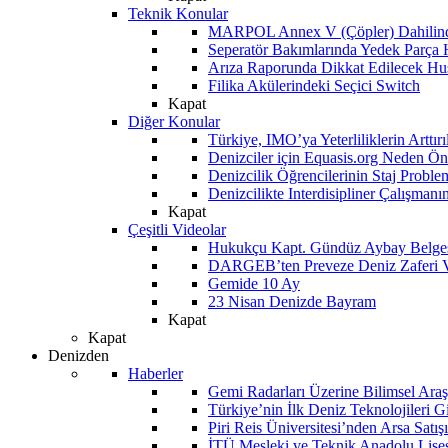
Teknik Konular
MARPOL Annex V (Çöpler) Dahilind
Seperatör Bakımlarında Yedek Parça
Arıza Raporunda Dikkat Edilecek Hu
Filika Akülerindeki Seçici Switch
Kapat
Diğer Konular
Türkiye, IMO’ya Yeterliliklerin Arttır
Denizciler için Equasis.org Neden Öne
Denizcilik Öğrencilerinin Staj Proble
Denizcilikte Interdisipliner Çalışman
Kapat
Çeşitli Videolar
Hukukçu Kapt. Gündüz Aybay Belges
DARGEB’ten Preveze Deniz Zaferi 
Gemide 10 Ay
23 Nisan Denizde Bayram
Kapat
Kapat
Denizden
Haberler
Gemi Radarları Üzerine Bilimsel Araş
Türkiye’nin İlk Deniz Teknolojileri G
Piri Reis Üniversitesi’nden Arsa Satışı
İTÜ Mesleki ve Teknik Anadolu Lisesi