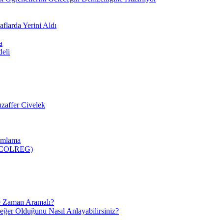
flarda Yerini Aldı
a
deli
zaffer Civelek
nımlama
 (COLREG)
e Zaman Aramalı?
Değer Olduğunu Nasıl Anlayabilirsiniz?