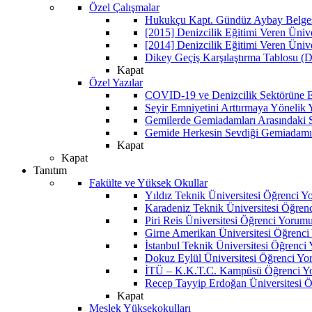
Özel Çalışmalar
Hukukçu Kapt. Gündüz Aybay Belgese
[2015] Denizcilik Eğitimi Veren Üniv
[2014] Denizcilik Eğitimi Veren Üniv
Dikey Geçiş Karşılaştırma Tablosu (D
Kapat
Özel Yazılar
COVID-19 ve Denizcilik Sektörüne Et
Seyir Emniyetini Arttırmaya Yönelik
Gemilerde Gemiadamları Arasındaki Sos
Gemide Herkesin Sevdiği Gemiadamı
Kapat
Kapat
Tanıtım
Fakülte ve Yüksek Okullar
Yıldız Teknik Üniversitesi Öğrenci 
Karadeniz Teknik Üniversitesi Öğren
Piri Reis Üniversitesi Öğrenci Yorum
Girne Amerikan Üniversitesi Öğrenc
İstanbul Teknik Üniversitesi Öğrenci
Dokuz Eylül Üniversitesi Öğrenci Y
İTÜ – K.K.T.C. Kampüsü Öğrenci Y
Recep Tayyip Erdoğan Üniversitesi 
Kapat
Meslek Yüksekokulları