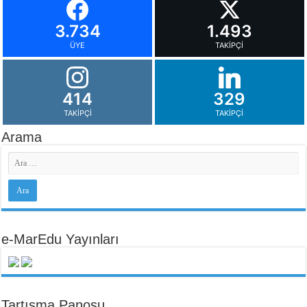
3.734
1.493
ÜYE
TAKIPÇI
414
329
TAKIPÇI
TAKIPÇI
Arama
e-MarEdu Yayınları
Tartışma Panosu