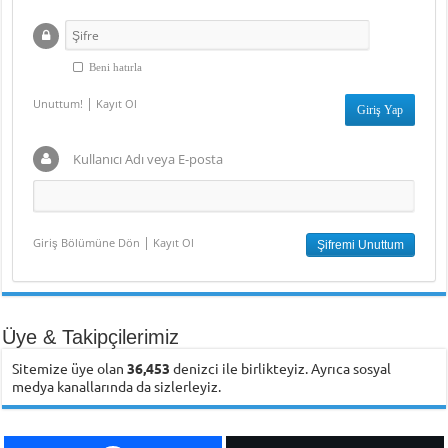
Beni hatırla
|
Unuttum!
Kayıt Ol
Kullanıcı Adı veya E-posta
|
Giriş Bölümüne Dön
Kayıt Ol
Üye & Takipçilerimiz
Sitemize üye olan
36,453
denizci ile birlikteyiz. Ayrıca sosyal
medya kanallarında da sizlerleyiz.