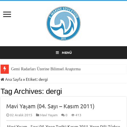
MENÜ
Gemi Radarları Üzerine Bilimsel Araştırma
Ana Sayfa
»
Etiket:
dergi
Tag Archives:
dergi
Mavi Yaşam (04. Sayı – Kasım 2011)
02 Aralık 2015
Mavi Yaşam
0
413
Mavi Yaşam Sayı: 04 Yayın Tarihi: Kasım 2011 Yayın Dili: Türkçe