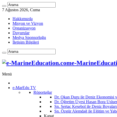
7 Ağustos 2026, Cuma
Hakkımızda
Misyon ve Vizyon
Organizasyon
Duyurular
Medya Sponsorluğu
İletişim Bilgileri
e-MarineEducatio
Menü
e-MarEdu TV
Röportajlar
Dr. Okan Duru ile Deniz Ekonomisi
Dr. Öğretim Üyesi Hasan Bora Usluer 
Sn. Sertaç Kesebol ile Deniz Boyalar
Sn. Özgür Alemdağ ile Eğitim ve Yaba
Kapat