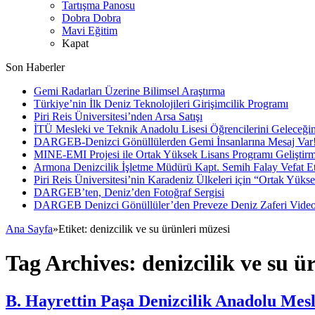
Tartışma Panosu
Dobra Dobra
Mavi Eğitim
Kapat
Son Haberler
Gemi Radarları Üzerine Bilimsel Araştırma
Türkiye’nin İlk Deniz Teknolojileri Girişimcilik Programı
Piri Reis Üniversitesi’nden Arsa Satışı
İTÜ Mesleki ve Teknik Anadolu Lisesi Öğrencilerini Geleceğin
DARGEB-Denizci Gönüllülerden Gemi İnsanlarına Mesaj Var
MINE-EMI Projesi ile Ortak Yüksek Lisans Programı Geliştirm
Armona Denizcilik İşletme Müdürü Kapt. Semih Falay Vefat Et
Piri Reis Üniversitesi’nin Karadeniz Ülkeleri için “Ortak Yüks
DARGEB’ten, Deniz’den Fotoğraf Sergisi
DARGEB Denizci Gönüllüler’den Preveze Deniz Zaferi Vide
Ana Sayfa
»
Etiket:
denizcilik ve su ürünleri müzesi
Tag Archives:
denizcilik ve su ü
B. Hayrettin Paşa Denizcilik Anadolu Mesl