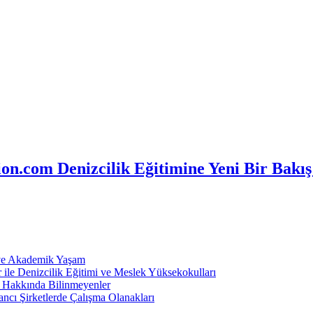
n.com Denizcilik Eğitimine Yeni Bir Bakış
 ve Akademik Yaşam
ile Denizcilik Eğitimi ve Meslek Yüksekokulları
ı Hakkında Bilinmeyenler
ncı Şirketlerde Çalışma Olanakları