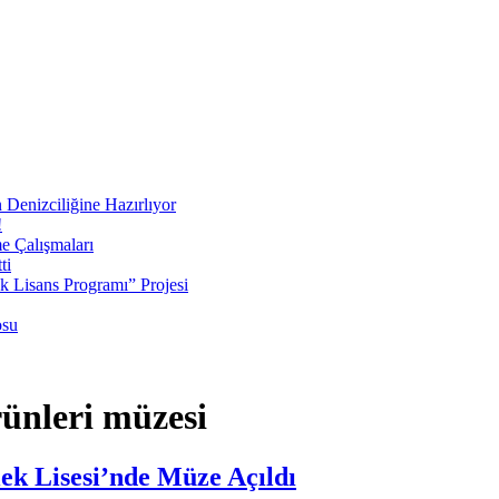
 Denizciliğine Hazırlıyor
!
e Çalışmaları
ti
ek Lisans Programı” Projesi
osu
rünleri müzesi
ek Lisesi’nde Müze Açıldı