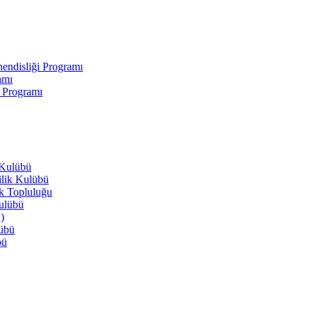
endisliği Programı
amı
i Programı
 Kulübü
ilik Kulübü
ik Topluluğu
Kulübü
)
lübü
bü