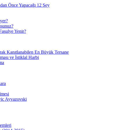
adan Önce Yapacağı 12 Şey
yer?
usunuz?
Fasulye Yenir?
arak Kanıtlanabilen En Büyük Tersane
sı ve İstiklal Harbi
ma
ara
lmesi
viç Ayvazovski
temleri