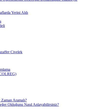
flarda Yerini Aldı
a
deli
zaffer Civelek
nımlama
 (COLREG)
e Zaman Aramalı?
Değer Olduğunu Nasıl Anlayabilirsiniz?