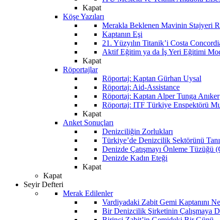
Kapat
Köşe Yazıları
Merakla Beklenen Mavinin Stajyeri Ra
Kaptanın Eşi
21. Yüzyılın Titanik’i Costa Concordi
Aktif Eğitim ya da İş Yeri Eğitimi Mo
Kapat
Röportajlar
Röportaj: Kaptan Gürhan Uysal
Röportaj: Aid-Assistance
Röportaj: Kaptan Alper Tunga Anıker
Röportaj: ITF Türkiye Enspektörü Mu
Kapat
Anket Sonuçları
Denizciliğin Zorlukları
Türkiye’de Denizcilik Sektörünü Ta
Denizde Çatışmayı Önleme Tüzüğü
Denizde Kadın Eteği
Kapat
Kapat
Seyir Defteri
Merak Edilenler
Vardiyadaki Zabit Gemi Kaptanını N
Bir Denizcilik Şirketinin Çalışmaya 
Birinci Zabit’in Gemideki Bir Günü