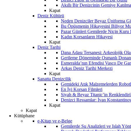
Akıllı Bir Denizcinin Gemiye Katılm
Kapat
Deniz Kültürü
Neden Denizciler Beyaz Üniforma Gi
Bu Öpüşmenin Hikayesini Biliyor M
Pazar Günleri Gemilerde Niçin Kuru 
Kadın Korsanların Hikayesi
Kapat
Deniz Tarihi
Dana Adası Tersanesi: Arkeolojik Ol
Gerileme Döneminde Osmanlı Donanma
Esmeralda’nın Efendisi Vasco De Ga
Arkas Deniz Tarihi Merkezi
Kapat
Sanatta Denizcilik
Gemideki Atık Malzemelerden Robotl
En İyi Korsan Filmleri
Siyah & Beyaz Titanic’in Renklendiri
Denizci Ressamlar: İvan Konstantino
Kapat
Kapat
Kütüphane
e-Kitap ve e-Belge
Gemilerde Su Analizleri ve Islah Yön