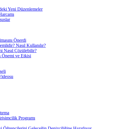
eki Yeni Düzenlemeler
 Harcamı
suslar
ılmasını Önerdi
mlidir? Nasıl Kullanılır?
mi Nasıl Çözülebilir?
ın Önemi ve Etkisi
eli
Videosu
tırma
irişimcilik Programı
 Öğrencilerini Geleceğin Denizciliğine Hazırlıyor