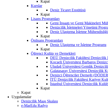
Kapat
Kurslar
Deniz Ticaret Enstitüsü
Kapat
Lisans Programları
Gemi İnşaatı ve Gemi Makineleri Müh
Denizcilik İşletmeleri Yönetimi Progr
Deniz Ulaştırma İşletme Mühendisliğ
Kapat
Önlisans Programları
Deniz Ulaştırma ve İşletme Programı
Kapat
Öğrenci Kulüp ve Dernekleri
DEÜ Denizcilik Fakültesi Denizcilik
Kocaeli Üniversitesi Barbaros Denizc
Uludağ Üniversitesi Gemlik Denizcil
Galatasaray Üniversitesi Denizcilik 
Denizci Öğrenciler Derneği (DÖDER
İTÜ Denizcilik Fakültesi Kariyer Ku
İstanbul Üniversitesi Denizcilik Kulü
Kapat
Kapat
Uygulamalar
Denizcilik Maaş Skalası
e-MarEdu Radyo