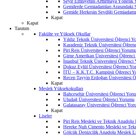
Seyir Emniyetini Arttırmaya Yönelik
Gemilerde Gemiadamları Arasındaki Sos
Gemide Herkesin Sevdiği Gemiadamı
Kapat
Kapat
Tanıtım
Fakülte ve Yüksek Okullar
Yıldız Teknik Üniversitesi Öğrenci 
Karadeniz Teknik Üniversitesi Öğren
Piri Reis Üniversitesi Öğrenci Yorum
Girne Amerikan Üniversitesi Öğrenc
İstanbul Teknik Üniversitesi Öğrenci
Dokuz Eylül Üniversitesi Öğrenci Y
İTÜ – K.K.T.C. Kampüsü Öğrenci Y
Recep Tayyip Erdoğan Üniversitesi 
Kapat
Meslek Yüksekokulları
Bahçeşehir Üniversitesi Öğrenci Yor
Uludağ Üniversitesi Öğrenci Yorumu
Galatasaray Üniversitesi Öğrenci Yo
Kapat
Liseler
Piri Reis Mesleki ve Teknik Anadolu
Hereke Nuh Çimento Mesleki ve Tekn
Gölcük Denizcilik Anadolu Meslek L