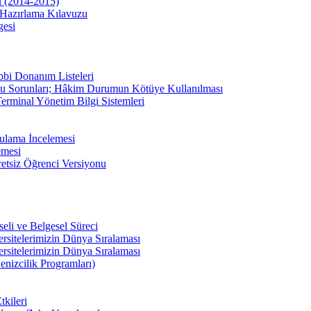
u (2014-2015)
Hazırlama Kılavuzu
gesi
bbi Donanım Listeleri
u Sorunları; Hâkim Durumun Kötüye Kullanılması
erminal Yönetim Bilgi Sistemleri
ulama İncelemesi
emesi
etsiz Öğrenci Versiyonu
li ve Belgesel Süreci
ersitelerimizin Dünya Sıralaması
ersitelerimizin Dünya Sıralaması
enizcilik Programları)
kileri