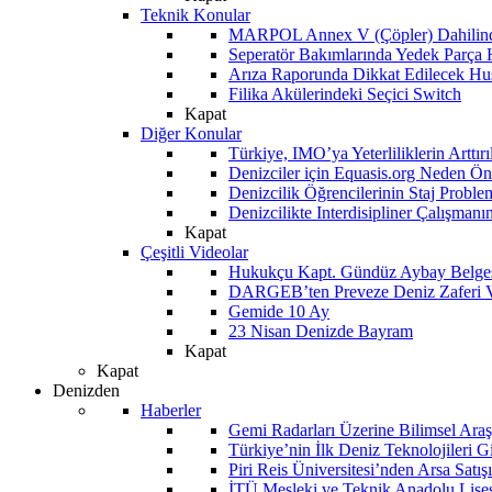
Teknik Konular
MARPOL Annex V (Çöpler) Dahilind
Seperatör Bakımlarında Yedek Parça
Arıza Raporunda Dikkat Edilecek Hu
Filika Akülerindeki Seçici Switch
Kapat
Diğer Konular
Türkiye, IMO’ya Yeterliliklerin Arttır
Denizciler için Equasis.org Neden Öne
Denizcilik Öğrencilerinin Staj Proble
Denizcilikte Interdisipliner Çalışman
Kapat
Çeşitli Videolar
Hukukçu Kapt. Gündüz Aybay Belges
DARGEB’ten Preveze Deniz Zaferi 
Gemide 10 Ay
23 Nisan Denizde Bayram
Kapat
Kapat
Denizden
Haberler
Gemi Radarları Üzerine Bilimsel Araş
Türkiye’nin İlk Deniz Teknolojileri G
Piri Reis Üniversitesi’nden Arsa Satışı
İTÜ Mesleki ve Teknik Anadolu Lisesi