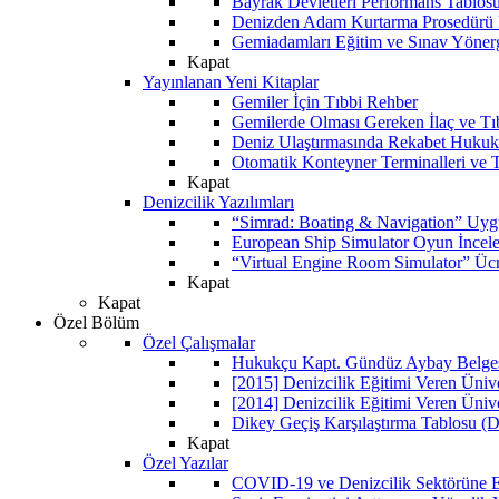
Bayrak Devletleri Performans Tablos
Denizden Adam Kurtarma Prosedürü 
Gemiadamları Eğitim ve Sınav Yöner
Kapat
Yayınlanan Yeni Kitaplar
Gemiler İçin Tıbbi Rehber
Gemilerde Olması Gereken İlaç ve Tı
Deniz Ulaştırmasında Rekabet Hukuk
Otomatik Konteyner Terminalleri ve T
Kapat
Denizcilik Yazılımları
“Simrad: Boating & Navigation” Uyg
European Ship Simulator Oyun İncel
“Virtual Engine Room Simulator” Ücr
Kapat
Kapat
Özel Bölüm
Özel Çalışmalar
Hukukçu Kapt. Gündüz Aybay Belgese
[2015] Denizcilik Eğitimi Veren Üniv
[2014] Denizcilik Eğitimi Veren Üniv
Dikey Geçiş Karşılaştırma Tablosu (D
Kapat
Özel Yazılar
COVID-19 ve Denizcilik Sektörüne Et