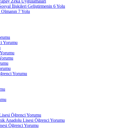
 Yapay Zeka Uygulamaları
yal İlişkileri Geliştirmenin 6 Yolu
 Olmanın 7 Yolu
Yorumu
ci Yorumu
u
i Yorumu
 Yorumu
orumu
orumu
Öğrenci Yorumu
umu
rumu
 Lisesi Öğrenci Yorumu
ik Anadolu Lisesi Öğrenci Yorumu
isesi Öğrenci Yorumu