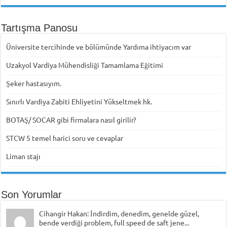
Tartışma Panosu
Üniversite tercihinde ve bölümünde Yardıma ihtiyacım var
Uzakyol Vardiya Mühendisliği Tamamlama Eğitimi
Şeker hastasıyım.
Sınırlı Vardiya Zabiti Ehliyetini Yükseltmek hk.
BOTAŞ/ SOCAR gibi firmalara nasıl girilir?
STCW 5 temel harici soru ve cevaplar
Liman stajı
Son Yorumlar
Cihangir Hakan: İndirdim, denedim, genelde güzel,
bende verdiği problem, full speed de saft jene...