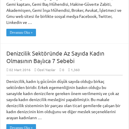
Gemi kaptanı, Gemi Baş Mühendisi, Makine-Güverte Zabiti,
Akademisyen, Gemi İnşa Mühendisi, Broker, Avukat, İşletmeci ve
Gmu web sitesi ile birlikte sosyal medya Facebook, Twitter,
Linkedin ve …
Devamını Oku »
Denizcilik Sektöründe Az Sayıda Kadın
Olmasının Başlıca 7 Sebebi
02 Mart 2016
Özel Yazılar
0
1,360
Denizcilik, kadın iş gücünün düşük sayıda olduğu birkaç
sektörden biridir. Erkek egemenliğinin baskın olduğu bu
sanayide kadın denizcilere gereken önem verilmemiş ve çok az
sayıda kadın denizcilik mesleğini yapabilmiştir. Bu makale
denizcilik sisteminin bir parçası olan ticari gemilerde çalışan bir
kadın denizcinin kim olduğunu ve diğer meslek seçeneklerini
arayan kadınların …
Devamını Oku »