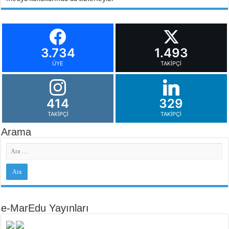
3.734
1.493
ÜYE
TAKIPÇI
414
329
TAKIPÇI
TAKIPÇI
Arama
e-MarEdu Yayınları