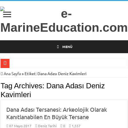
MENÜ
Gemi Radarları Üzerine Bilimsel Araştırma
Ana Sayfa
»
Etiket:
Dana Adası Deniz Kavimleri
Türkiye’nin İlk Deniz Teknolojileri Girişimcilik Programı
Tag Archives:
Dana Adası Deniz
Piri Reis Üniversitesi’nden Arsa Satışı
Kavimleri
İTÜ Mesleki ve Teknik Anadolu Lisesi Öğrencilerini Geleceğin Denizciliğine
Dana Adası Tersanesi: Arkeolojik Olarak
DARGEB-Denizci Gönüllülerden Gemi İnsanlarına Mesaj Var!
Kanıtlanabilen En Büyük Tersane
MINE-EMI Projesi ile Ortak Yüksek Lisans Programı Geliştirme Çalışmaları
07 Mayıs 2017
Deniz Tarihi
0
1,557
Armona Denizcilik İşletme Müdürü Kapt. Semih Falay Vefat Etti