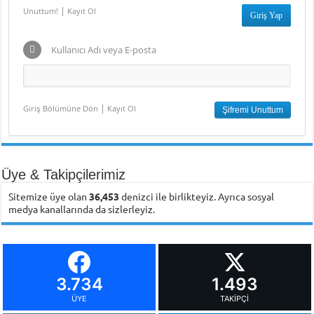
|
Unuttum!
Kayıt Ol
Kullanıcı Adı veya E-posta
|
Giriş Bölümüne Dön
Kayıt Ol
Üye & Takipçilerimiz
Sitemize üye olan
36,453
denizci ile birlikteyiz. Ayrıca sosyal
medya kanallarında da sizlerleyiz.
3.734
1.493
ÜYE
TAKIPÇI