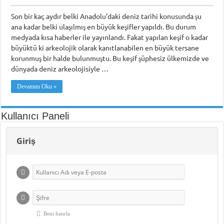
Piri Reis Üniversitesi’nin Karadeniz Ülkeleri için “Ortak Yüksek Lisans Prog
Son bir kaç aydır belki Anadolu’daki deniz tarihi konusunda şu
ana kadar belki ulaşılmış en büyük keşifler yapıldı. Bu durum
DARGEB’ten, Deniz’den Fotoğraf Sergisi
medyada kısa haberler ile yayınlandı. Fakat yapılan keşif o kadar
DARGEB Denizci Gönüllüler’den Preveze Deniz Zaferi Videosu
büyüktü ki arkeolojik olarak kanıtlanabilen en büyük tersane
korunmuş bir halde bulunmuştu. Bu keşif şüphesiz ülkemizde ve
dünyada deniz arkeolojisiyle …
Devamını Oku »
Kullanıcı Paneli
Giriş
Beni hatırla