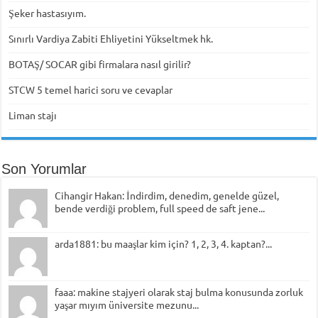
Şeker hastasıyım.
Sınırlı Vardiya Zabiti Ehliyetini Yükseltmek hk.
BOTAŞ/ SOCAR gibi firmalara nasıl girilir?
STCW 5 temel harici soru ve cevaplar
Liman stajı
Son Yorumlar
Cihangir Hakan: İndirdim, denedim, genelde güzel,
bende verdiği problem, full speed de saft jene...
arda1881: bu maaşlar kim için? 1, 2, 3, 4. kaptan?...
faaa: makine stajyeri olarak staj bulma konusunda zorluk
yaşar mıyım üniversite mezunu...