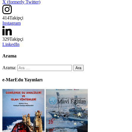
X (formerly Twitter)
414
Takipçi
Instagram
329
Takipçi
LinkedIn
Arama
Arama:
e-MarEdu Yayınları