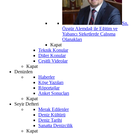
Sn.
Özgür Alemdağ ile Eğitim ve
Yabancı Şirketlerde Çalışma
Olanakları
Kapat
Teknik Konular
Diğer Konular
Çeşitli Videolar
Kapat
Denizden
Haberler
Köşe Yazıları
Röportajlar
Anket Sonuçları
Kapat
Seyir Defteri
Merak Edilenler
Deniz Kültürü
Deniz Tarihi
Sanatta Denizcilik
Kapat