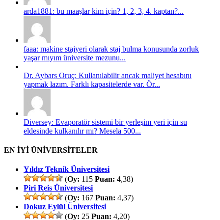
arda1881: bu maaşlar kim için? 1, 2, 3, 4. kaptan?...
faaa: makine stajyeri olarak staj bulma konusunda zorluk
yaşar mıyım üniversite mezunu...
Dr. Aybars Oruç: Kullanılabilir ancak maliyet hesabını
yapmak lazım. Farklı kapasitelerde var. Ör...
Diversey: Evaporatör sistemi bir yerleşim yeri için su
eldesinde kulkanılır mı? Mesela 500...
EN İYİ ÜNİVERSİTELER
Yıldız Teknik Üniversitesi
(
Oy:
115
Puan:
4,38)
Piri Reis Üniversitesi
(
Oy:
167
Puan:
4,37)
Dokuz Eylül Üniversitesi
(
Oy:
25
Puan:
4,20)