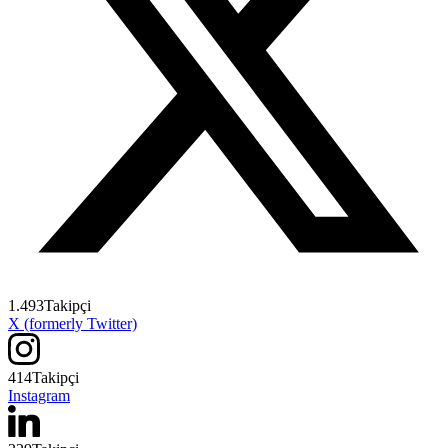
1.493
Takipçi
X (formerly Twitter)
414
Takipçi
Instagram