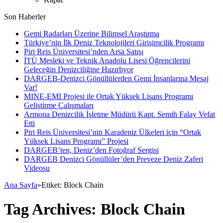
Son Haberler
Gemi Radarları Üzerine Bilimsel Araştırma
Türkiye’nin İlk Deniz Teknolojileri Girişimcilik Programı
Piri Reis Üniversitesi’nden Arsa Satışı
İTÜ Mesleki ve Teknik Anadolu Lisesi Öğrencilerini
Geleceğin Denizciliğine Hazırlıyor
DARGEB-Denizci Gönüllülerden Gemi İnsanlarına Mesaj
Var!
MINE-EMI Projesi ile Ortak Yüksek Lisans Programı
Geliştirme Çalışmaları
Armona Denizcilik İşletme Müdürü Kapt. Semih Falay Vefat
Etti
Piri Reis Üniversitesi’nin Karadeniz Ülkeleri için “Ortak
Yüksek Lisans Programı” Projesi
DARGEB’ten, Deniz’den Fotoğraf Sergisi
DARGEB Denizci Gönüllüler’den Preveze Deniz Zaferi
Videosu
Ana Sayfa
»
Etiket:
Block Chain
Tag Archives:
Block Chain