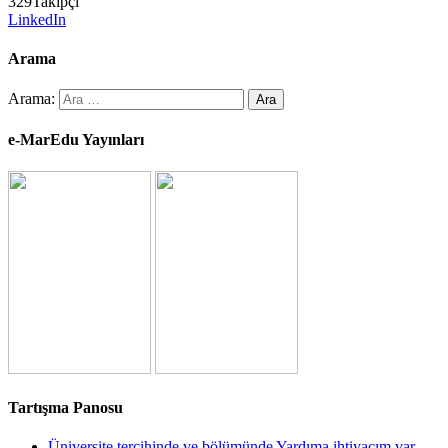
329
Takipçi
LinkedIn
Arama
Arama:
e-MarEdu Yayınları
Tartışma Panosu
Üniversite tercihinde ve bölümünde Yardıma ihtiyacım var