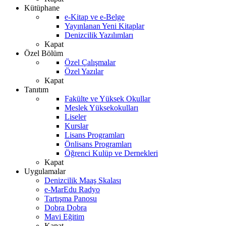
Kütüphane
e-Kitap ve e-Belge
Yayınlanan Yeni Kitaplar
Denizcilik Yazılımları
Kapat
Özel Bölüm
Özel Çalışmalar
Özel Yazılar
Kapat
Tanıtım
Fakülte ve Yüksek Okullar
Meslek Yüksekokulları
Liseler
Kurslar
Lisans Programları
Önlisans Programları
Öğrenci Kulüp ve Dernekleri
Kapat
Uygulamalar
Denizcilik Maaş Skalası
e-MarEdu Radyo
Tartışma Panosu
Dobra Dobra
Mavi Eğitim
Kapat