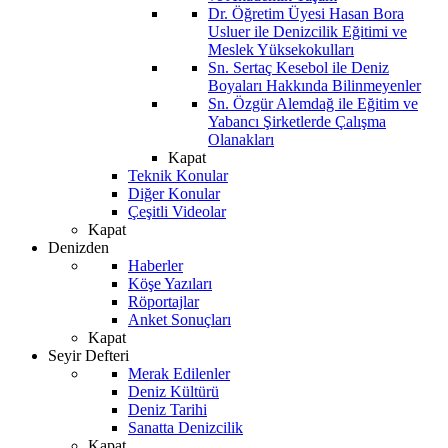
Dr. Öğretim Üyesi Hasan Bora
Usluer ile Denizcilik Eğitimi ve
Meslek Yüksekokulları
Sn. Sertaç Kesebol ile Deniz
Boyaları Hakkında Bilinmeyenler
Sn. Özgür Alemdağ ile Eğitim ve
Yabancı Şirketlerde Çalışma
Olanakları
Kapat
Teknik Konular
Diğer Konular
Çeşitli Videolar
Kapat
Denizden
Haberler
Köşe Yazıları
Röportajlar
Anket Sonuçları
Kapat
Seyir Defteri
Merak Edilenler
Deniz Kültürü
Deniz Tarihi
Sanatta Denizcilik
Kapat