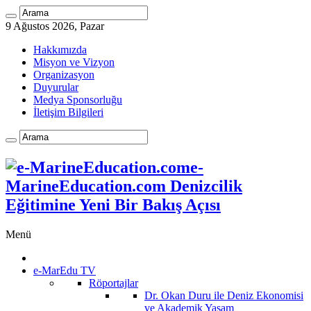
9 Ağustos 2026, Pazar
Hakkımızda
Misyon ve Vizyon
Organizasyon
Duyurular
Medya Sponsorluğu
İletişim Bilgileri
e-
MarineEducation.com Denizcilik
Eğitimine Yeni Bir Bakış Açısı
Menü
e-MarEdu TV
Röportajlar
Dr. Okan Duru ile Deniz Ekonomisi
ve Akademik Yaşam