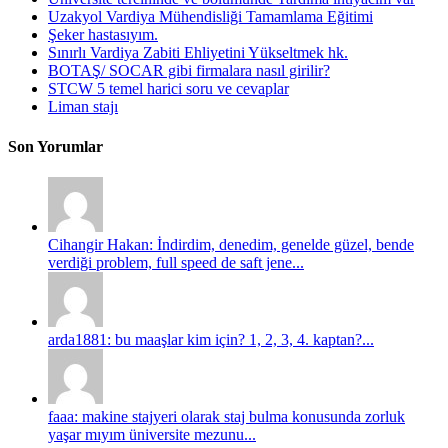
Uzakyol Vardiya Mühendisliği Tamamlama Eğitimi
Şeker hastasıyım.
Sınırlı Vardiya Zabiti Ehliyetini Yükseltmek hk.
BOTAŞ/ SOCAR gibi firmalara nasıl girilir?
STCW 5 temel harici soru ve cevaplar
Liman stajı
Son Yorumlar
Cihangir Hakan: İndirdim, denedim, genelde güzel, bende
verdiği problem, full speed de saft jene...
arda1881: bu maaşlar kim için? 1, 2, 3, 4. kaptan?...
faaa: makine stajyeri olarak staj bulma konusunda zorluk
yaşar mıyım üniversite mezunu...