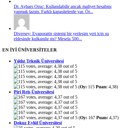
Dr. Aybars Oruç: Kullanılabilir ancak maliyet hesabını
yapmak lazım. Farklı kapasitelerde var. Ör...
Diversey: Evaporatör sistemi bir yerleşim yeri için su
eldesinde kulkanılır mı? Mesela 500...
EN İYİ ÜNİVERSİTELER
Yıldız Teknik Üniversitesi
(
Oy:
115
Puan:
4,38)
Piri Reis Üniversitesi
(
Oy:
167
Puan:
4,37)
Dokuz Eylül Üniversitesi