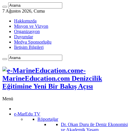
7 Ağustos 2026, Cuma
Hakkımızda
Misyon ve Vizyon
Organizasyon
Duyurular
Medya Sponsorluğu
İletişim Bilgileri
e-
MarineEducation.com Denizcilik
Eğitimine Yeni Bir Bakış Açısı
Menü
e-MarEdu TV
Röportajlar
Dr. Okan Duru ile Deniz Ekonomisi
ve Akademik Yaşam