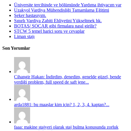
Üniversite tercihinde ve bölümünde Yardıma ihtiyacım var
Uzakyol Vardiya Mühendisliği Tamamlama Eğitimi
Şeker hastasıyım.
Sınırlı Vardiya Zabiti Ehliyetini Yükseltmek hk.
BOTAŞ/ SOCAR gibi firmalara nasıl girilir?
STCW 5 temel harici soru ve cevaplar
Liman stajı
Son Yorumlar
Cihangir Hakan: İndirdim, denedim, genelde güzel, bende
verdiği problem, full speed de saft jene...
arda1881: bu maaşlar kim için? 1, 2, 3, 4. kaptan?...
faaa: makine stajyeri olarak staj bulma konusunda zorluk