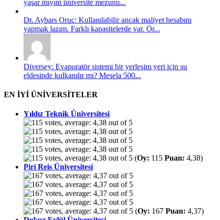
yaşar mıyım üniversite mezunu...
Dr. Aybars Oruç: Kullanılabilir ancak maliyet hesabını
yapmak lazım. Farklı kapasitelerde var. Ör...
Diversey: Evaporatör sistemi bir yerleşim yeri için su
eldesinde kulkanılır mı? Mesela 500...
EN İYİ ÜNİVERSİTELER
Yıldız Teknik Üniversitesi
(
Oy:
115
Puan:
4,38)
Piri Reis Üniversitesi
(
Oy:
167
Puan:
4,37)
Dokuz Eylül Üniversitesi