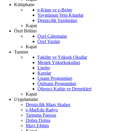
Kütüphane
e-Kitap ve e-Belge
Yayınlanan Yeni Kitaplar
Denizcilik Yazılımları
Kapat
Özel Bölüm
Özel Çalışmalar
Özel Yazılar
Kapat
Tanıtım
Fakülte ve Yüksek Okullar
Meslek Yüksekokulları
Liseler
Kurslar
Lisans Programları
Önlisans Programları
Öğrenci Kulüp ve Dernekleri
Kapat
Uygulamalar
Denizcilik Maaş Skalası
e-MarEdu Radyo
Tartışma Panosu
Dobra Dobra
Mavi Eğitim
Kapat