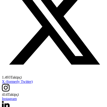
1.493
Takipçi
X (formerly Twitter)
414
Takipçi
Instagram