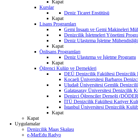
Kapat
Kurslar
Deniz Ticaret Enstitüsü
Kapat
Lisans Programları
Gemi İnşaatı ve Gemi Makineleri Müh
Denizcilik İşletmeleri Yönetimi Progr
Deniz Ulaştırma İşletme Mühendisliğ
Kapat
Önlisans Programları
Deniz Ulaştırma ve İşletme Programı
Kapat
Öğrenci Kulüp ve Dernekleri
DEÜ Denizcilik Fakültesi Denizcilik
Kocaeli Üniversitesi Barbaros Denizc
Uludağ Üniversitesi Gemlik Denizcil
Galatasaray Üniversitesi Denizcilik 
Denizci Öğrenciler Derneği (DÖDER
İTÜ Denizcilik Fakültesi Kariyer Ku
İstanbul Üniversitesi Denizcilik Kulü
Kapat
Kapat
Uygulamalar
Denizcilik Maaş Skalası
e-MarEdu Radyo