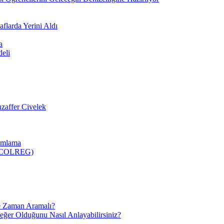
flarda Yerini Aldı
a
deli
zaffer Civelek
nımlama
 (COLREG)
e Zaman Aramalı?
Değer Olduğunu Nasıl Anlayabilirsiniz?