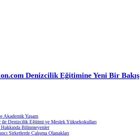
n.com Denizcilik Eğitimine Yeni Bir Bakış
 ve Akademik Yaşam
ile Denizcilik Eğitimi ve Meslek Yüksekokulları
ı Hakkında Bilinmeyenler
ncı Şirketlerde Çalışma Olanakları