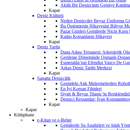
Akıllı Bir Denizcinin Gemiye Katılm
Kapat
Deniz Kültürü
Neden Denizciler Beyaz Üniforma Gi
Bu Öpüşmenin Hikayesini Biliyor M
Pazar Günleri Gemilerde Niçin Kuru 
Kadın Korsanların Hikayesi
Kapat
Deniz Tarihi
Dana Adası Tersanesi: Arkeolojik Ol
Gerileme Döneminde Osmanlı Donanma
Esmeralda’nın Efendisi Vasco De Ga
Arkas Deniz Tarihi Merkezi
Kapat
Sanatta Denizcilik
Gemideki Atık Malzemelerden Robotl
En İyi Korsan Filmleri
Siyah & Beyaz Titanic’in Renklendiri
Denizci Ressamlar: İvan Konstantino
Kapat
Kapat
Kütüphane
e-Kitap ve e-Belge
Gemilerde Su Analizleri ve Islah Yön