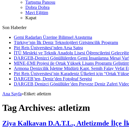
Tartışma Panosu
Dobra Dobra
Mavi Eğitim
Kapat
Son Haberler
Gemi Radarları Üzerine Bilimsel Araştırma
Türkiye’nin İlk Deniz Teknolojileri Girişimcilik Programı
Piri Reis Üniversitesi’nden Arsa Satışı
İTÜ Mesleki ve Teknik Anadolu Lisesi Öğrencilerini Geleceğin
DARGEB-Denizci Gönüllülerden Gemi İnsanlarına Mesaj Var
MINE-EMI Projesi ile Ortak Yüksek Lisans Programı Geliştirm
Armona Denizcilik İşletme Müdürü Kapt. Semih Falay Vefat Et
Piri Reis Üniversitesi’nin Karadeniz Ülkeleri için “Ortak Yüks
DARGEB’ten, Deniz’den Fotoğraf Sergisi
DARGEB Denizci Gönüllüler’den Preveze Deniz Zaferi Vide
Ana Sayfa
»
Etiket:
atletizm
Tag Archives:
atletizm
Ziya Kalkavan D.A.T.L., Atletizmde İlçe İk