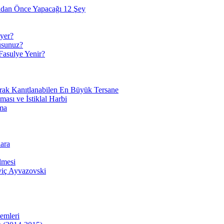
adan Önce Yapacağı 12 Şey
yer?
usunuz?
Fasulye Yenir?
arak Kanıtlanabilen En Büyük Tersane
sı ve İstiklal Harbi
ma
ara
lmesi
viç Ayvazovski
temleri