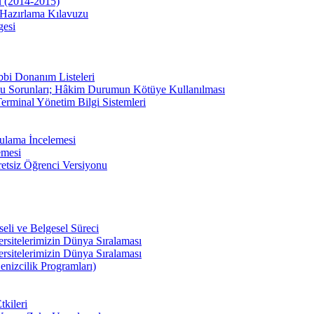
u (2014-2015)
Hazırlama Kılavuzu
gesi
bbi Donanım Listeleri
u Sorunları; Hâkim Durumun Kötüye Kullanılması
erminal Yönetim Bilgi Sistemleri
ulama İncelemesi
emesi
etsiz Öğrenci Versiyonu
li ve Belgesel Süreci
ersitelerimizin Dünya Sıralaması
ersitelerimizin Dünya Sıralaması
enizcilik Programları)
kileri