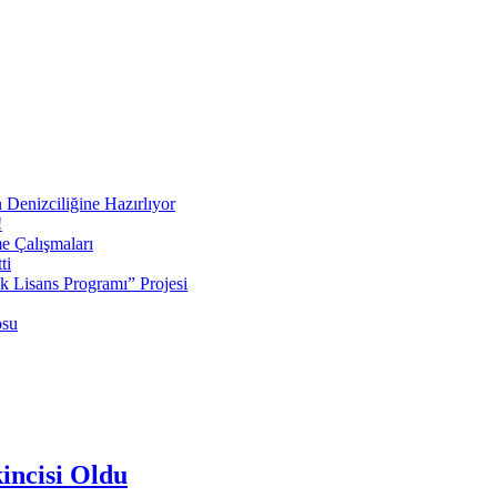
 Denizciliğine Hazırlıyor
!
e Çalışmaları
ti
ek Lisans Programı” Projesi
osu
incisi Oldu