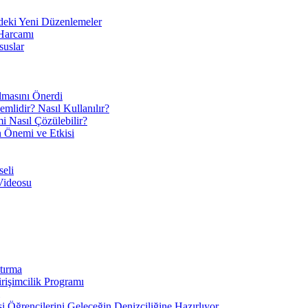
eki Yeni Düzenlemeler
 Harcamı
suslar
ılmasını Önerdi
mlidir? Nasıl Kullanılır?
mi Nasıl Çözülebilir?
ın Önemi ve Etkisi
eli
Videosu
tırma
irişimcilik Programı
 Öğrencilerini Geleceğin Denizciliğine Hazırlıyor