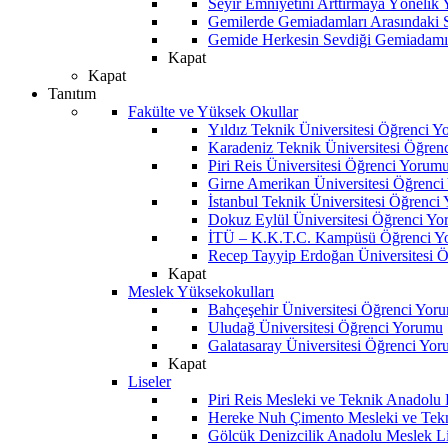
Seyir Emniyetini Arttırmaya Yönelik
Gemilerde Gemiadamları Arasındaki Sos
Gemide Herkesin Sevdiği Gemiadamı
Kapat
Kapat
Tanıtım
Fakülte ve Yüksek Okullar
Yıldız Teknik Üniversitesi Öğrenci 
Karadeniz Teknik Üniversitesi Öğren
Piri Reis Üniversitesi Öğrenci Yorum
Girne Amerikan Üniversitesi Öğrenc
İstanbul Teknik Üniversitesi Öğrenci
Dokuz Eylül Üniversitesi Öğrenci Y
İTÜ – K.K.T.C. Kampüsü Öğrenci Y
Recep Tayyip Erdoğan Üniversitesi 
Kapat
Meslek Yüksekokulları
Bahçeşehir Üniversitesi Öğrenci Yor
Uludağ Üniversitesi Öğrenci Yorumu
Galatasaray Üniversitesi Öğrenci Yo
Kapat
Liseler
Piri Reis Mesleki ve Teknik Anadolu
Hereke Nuh Çimento Mesleki ve Tekn
Gölcük Denizcilik Anadolu Meslek L