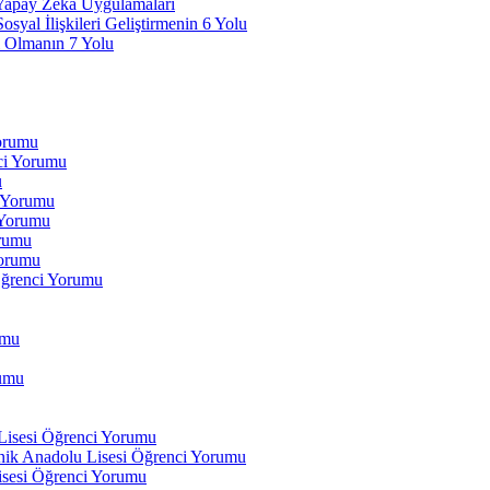
 Yapay Zeka Uygulamaları
yal İlişkileri Geliştirmenin 6 Yolu
 Olmanın 7 Yolu
Yorumu
ci Yorumu
u
i Yorumu
 Yorumu
orumu
orumu
Öğrenci Yorumu
umu
rumu
 Lisesi Öğrenci Yorumu
ik Anadolu Lisesi Öğrenci Yorumu
isesi Öğrenci Yorumu