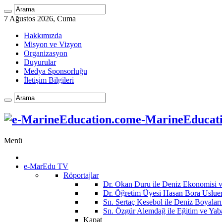
7 Ağustos 2026, Cuma
Hakkımızda
Misyon ve Vizyon
Organizasyon
Duyurular
Medya Sponsorluğu
İletişim Bilgileri
e-MarineEducatio
Menü
e-MarEdu TV
Röportajlar
Dr. Okan Duru ile Deniz Ekonomisi
Dr. Öğretim Üyesi Hasan Bora Usluer 
Sn. Sertaç Kesebol ile Deniz Boyalar
Sn. Özgür Alemdağ ile Eğitim ve Yaba
Kapat