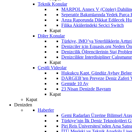
Teknik Konular
MARPOL Annex V (Çöpler) Dahilind
Seperatör Bakımlarında Yedek Parça
Arıza Raporunda Dikkat Edilecek Hu
Filika Akülerindeki Seçici Switch
Kapat
Diğer Konular
Türkiye, IMO’ya Yeterliliklerin Arttır
Denizciler için Equasis.org Neden Öne
Denizcilik Öğrencilerinin Staj Proble
Denizcilikte Interdisipliner Çalışman
Kapat
Çeşitli Videolar
Hukukçu Kapt. Gündüz Aybay Belges
DARGEB’ten Preveze Deniz Zaferi 
Gemide 10 Ay
23 Nisan Denizde Bayram
Kapat
Kapat
Denizden
Haberler
Gemi Radarları Üzerine Bilimsel Araş
Türkiye’nin İlk Deniz Teknolojileri G
Piri Reis Üniversitesi’nden Arsa Satışı
İTÜ Mesleki ve Teknik Anadolu Lisesi