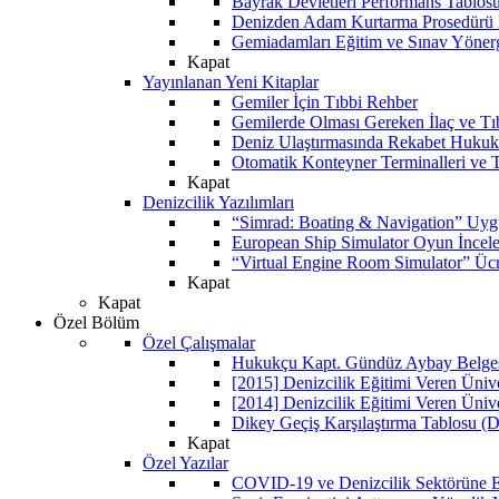
Bayrak Devletleri Performans Tablos
Denizden Adam Kurtarma Prosedürü 
Gemiadamları Eğitim ve Sınav Yöner
Kapat
Yayınlanan Yeni Kitaplar
Gemiler İçin Tıbbi Rehber
Gemilerde Olması Gereken İlaç ve Tı
Deniz Ulaştırmasında Rekabet Hukuk
Otomatik Konteyner Terminalleri ve T
Kapat
Denizcilik Yazılımları
“Simrad: Boating & Navigation” Uyg
European Ship Simulator Oyun İncel
“Virtual Engine Room Simulator” Ücr
Kapat
Kapat
Özel Bölüm
Özel Çalışmalar
Hukukçu Kapt. Gündüz Aybay Belgese
[2015] Denizcilik Eğitimi Veren Üniv
[2014] Denizcilik Eğitimi Veren Üniv
Dikey Geçiş Karşılaştırma Tablosu (D
Kapat
Özel Yazılar
COVID-19 ve Denizcilik Sektörüne Et