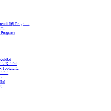
endisliği Programı
amı
i Programı
 Kulübü
ilik Kulübü
ik Topluluğu
Kulübü
)
lübü
bü