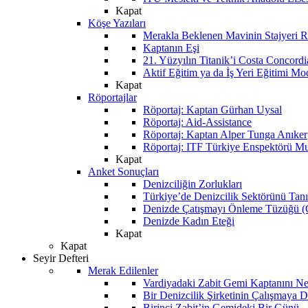
Kapat
Köşe Yazıları
Merakla Beklenen Mavinin Stajyeri Ra
Kaptanın Eşi
21. Yüzyılın Titanik’i Costa Concordi
Aktif Eğitim ya da İş Yeri Eğitimi Mo
Kapat
Röportajlar
Röportaj: Kaptan Gürhan Uysal
Röportaj: Aid-Assistance
Röportaj: Kaptan Alper Tunga Anıker
Röportaj: ITF Türkiye Enspektörü Mu
Kapat
Anket Sonuçları
Denizciliğin Zorlukları
Türkiye’de Denizcilik Sektörünü Ta
Denizde Çatışmayı Önleme Tüzüğü
Denizde Kadın Eteği
Kapat
Kapat
Seyir Defteri
Merak Edilenler
Vardiyadaki Zabit Gemi Kaptanını N
Bir Denizcilik Şirketinin Çalışmaya 
Birinci Zabit’in Gemideki Bir Günü