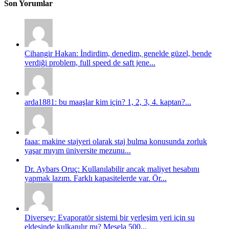
Son Yorumlar
Cihangir Hakan: İndirdim, denedim, genelde güzel, bende
verdiği problem, full speed de saft jene...
arda1881: bu maaşlar kim için? 1, 2, 3, 4. kaptan?...
faaa: makine stajyeri olarak staj bulma konusunda zorluk
yaşar mıyım üniversite mezunu...
Dr. Aybars Oruç: Kullanılabilir ancak maliyet hesabını
yapmak lazım. Farklı kapasitelerde var. Ör...
Diversey: Evaporatör sistemi bir yerleşim yeri için su
eldesinde kulkanılır mı? Mesela 500...