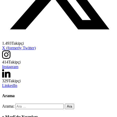
1.493
Takipçi
X (formerly Twitter)
414
Takipçi
Instagram
329
Takipçi
LinkedIn
Arama
Arama:
e-MarEdu Yayınları