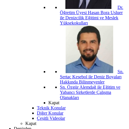
Dr.
Öğretim Üyesi Hasan Bora Usluer
ile Denizcilik Eğitimi ve Meslek
Yüksekokulları
Sn.
Sertaç Kesebol ile Deniz Boyaları
Hakkında Bilinmeyenler
Sn. Özgür Alemdağ ile Eğitim ve
Yabancı Şirketlerde Çalışma
Olanakları
Kapat
Teknik Konular
Diğer Konular
Çeşitli Videolar
Kapat
Denizden