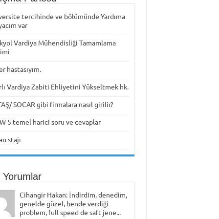
versite tercihinde ve bölümünde Yardıma
yacım var
kyol Vardiya Mühendisliği Tamamlama
timi
er hastasıyım.
rlı Vardiya Zabiti Ehliyetini Yükseltmek hk.
Ş/ SOCAR gibi firmalara nasıl girilir?
W 5 temel harici soru ve cevaplar
n stajı
 Yorumlar
Cihangir Hakan: İndirdim, denedim,
genelde güzel, bende verdiği
problem, full speed de saft jene...