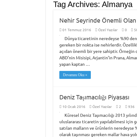
Tag Archives:
Almanya
Nehir Seyrinde Önemli Olan
01 Temmuz 2016
Özel Yazılar
0
5
Dünya ticaretinin neredeyse %90 deni
gereken bir nokta ise nehirlerdir. Özellik
açıdan önemli bir yere sahiptir. Örneğin
ABD’nin Misisipi, Arjantin’in Prana, Alma
yapan kaptan …
Devamını Oku »
Deniz Taşımacılığı Piyasası
10 Ocak 2016
Özel Yazılar
2
936
Küresel Deniz Taşımacılığı 2013 yılınd
uluslararası ticaretin yapılabilmesi için g
satılan malların ve ürünlerin neredeyse %8
olarak taşınması gereken mallar hava yolu