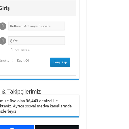
Giriş
Beni hatırla
|
Unuttum!
Kayıt Ol
& Takipçilerimiz
emize üye olan
36,443
denizci ile
ikteyiz. Ayrıca sosyal medya kanallarında
izlerleyiz.