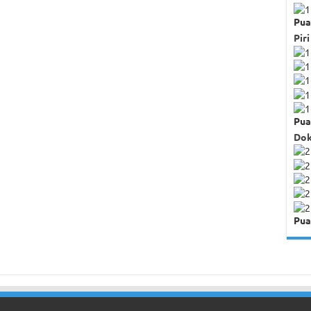
Pua
Piri
Pua
Dok
Pua