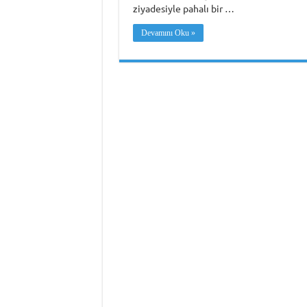
ziyadesiyle pahalı bir …
Devamını Oku »