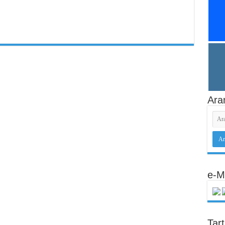
Ara
e-M
Tar