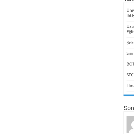
Üni
ihti
Uza
Eği
Şek
Sını
BOTA
STC
Lima
Son