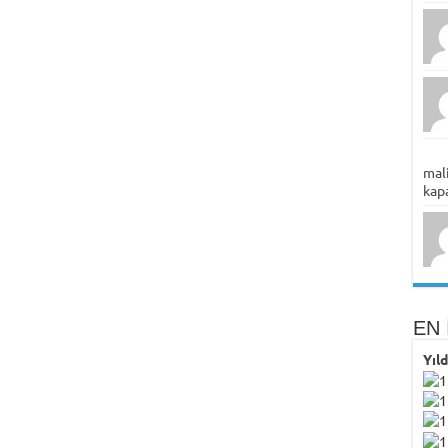
mali
kapa
EN 
Yıl