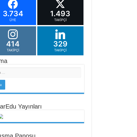
3.734
1.493
ÜYE
TAKIPÇI
414
329
TAKIPÇI
TAKIPÇI
ma
arEdu Yayınları
tışma Panosu