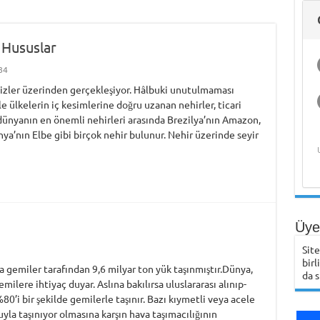
Deniz Ekonomisi
Hasan Bora Usluer
ve Akademik
ile Denizcilik
Yaşam
Eğitimi ve Meslek
Yüksekokulları
 Hususlar
84
zler üzerinden gerçekleşiyor. Hâlbuki unutulmaması
le ülkelerin iç kesimlerine doğru uzanan nehirler, ticari
 dünyanın en önemli nehirleri arasında Brezilya’nın Amazon,
nya’nın Elbe gibi birçok nehir bulunur. Nehir üzerinde seyir
Üye 
Sit
birl
a gemiler tarafından 9,6 milyar ton yük taşınmıştır.Dünya,
da s
emilere ihtiyaç duyar. Aslına bakılırsa uluslararası alınıp-
0’i bir şekilde gemilerle taşınır. Bazı kıymetli veya acele
yla taşınıyor olmasına karşın hava taşımacılığının