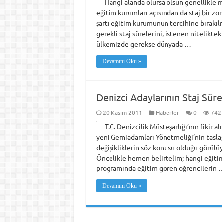
Hangi alanda olursa olsun genellikle me
eğitim kurumları açısından da staj bir zo
şartı eğitim kurumunun tercihine bırakıl
gerekli staj sürelerini, istenen nitelik
ülkemizde gerekse dünyada …
Devamını Oku »
Denizci Adaylarının Staj Süre
20 Kasım 2011
Haberler
0
742
T.C. Denizcilik Müsteşarlığı’nın fikir 
yeni Gemiadamları Yönetmeliği’nin tasla
değişikliklerin söz konusu olduğu görülüyor
Öncelikle hemen belirtelim; hangi eğitim 
programında eğitim gören öğrencilerin 
Devamını Oku »