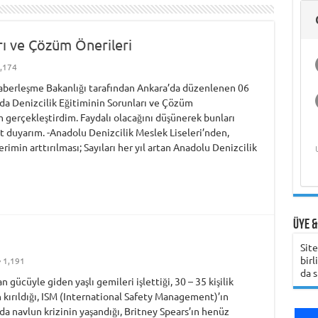
Hukukçu Kapt.
Deniz Ekonomisi
Gemi Kaptanını Ne
Analizleri ve Islah
Üzerine Bilimsel
Üniversitesi
Hasan Bora Usluer
Deniz Teknolojileri
Üniversitesi
Şirketinin
ile 
Gem
Üni
Gündüz Aybay
ve Akademik
Zaman Aramalı?
Öğrenci Yorumu
Yöntemleri
Araştırma
ile Denizcilik
Çalışmaya Değer
Öğrenci Yorumu
Girişimcilik
Hak
Öğ
Belgeseli ve
Yaşam
Eğitimi ve Meslek
Olduğunu Nasıl
Programı
Bili
Belgesel Süreci
Yüksekokulları
Anlayabilirsiniz?
arı ve Çözüm Önerileri
,174
Haberleşme Bakanlığı tarafından Ankara’da düzenlenen 06
ıda Denizcilik Eğitiminin Sorunları ve Çözüm
 gerçekleştirdim. Faydalı olacağını düşünerek bunları
Karadeniz Teknik
Girne Amerikan
duyarım. -Anadolu Denizcilik Meslek Liseleri’nden,
Üniversitesi
Üniversitesi
imin arttırılması; Sayıları her yıl artan Anadolu Denizcilik
Öğrenci Yorumu
Öğrenci Yorumu
Öğ
Üye &
Sit
birl
1,191
da s
gücüyle giden yaşlı gemileri işlettiği, 30 – 35 kişilik
 kırıldığı, ISM (International Safety Management)’ın
 navlun krizinin yaşandığı, Britney Spears’ın henüz