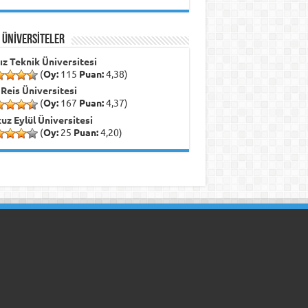
İ ÜNİVERSİTELER
dız Teknik Üniversitesi
(
Oy:
115
Puan:
4,38)
 Reis Üniversitesi
(
Oy:
167
Puan:
4,37)
uz Eylül Üniversitesi
(
Oy:
25
Puan:
4,20)