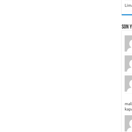
Lima
Son 
mali
kapa