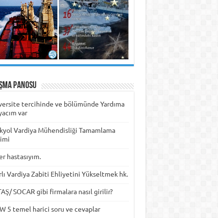
ışma Panosu
versite tercihinde ve bölümünde Yardıma
yacım var
kyol Vardiya Mühendisliği Tamamlama
timi
er hastasıyım.
rlı Vardiya Zabiti Ehliyetini Yükseltmek hk.
Ş/ SOCAR gibi firmalara nasıl girilir?
W 5 temel harici soru ve cevaplar