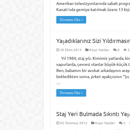
Amerikan televizyonlarında sabah progra
Kanalı’nda gemiye katılmak üzere 13 kiş
Devamını Oku »
Yaşadıklarınız Sizi Yıldırması
30 Ekim 2013
Köşe Yazıları
0
5
Yıl 1984, staj yılı. Kimimiz yatlarda,
vapurlarda, çevresi olanlar büyük-küçük 
Ben, babamın bir avukat arkadaşının aray
bekledikten sonra, şirket ayakçısının “Şu
…
Devamını Oku »
Staj Yeri Bulmada Sıkıntı Ya
02 Temmuz 2012
Köşe Yazıları
3