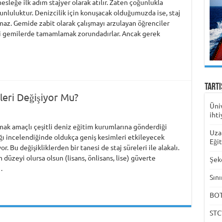
sleğe ilk adım stajyer olarak atılır. Zaten çoğunlukla
runluluktur. Denizcilik için konuşacak olduğumuzda ise, staj
maz. Gemide zabit olarak çalışmayı arzulayan öğrenciler
teki gemilerde tamamlamak zorundadırlar. Ancak gerek
Tart
leri Değişiyor Mu?
Üni
ihti
almak amaçlı çeşitli deniz eğitim kurumlarına gönderdiği
Uza
ğı incelendiğinde oldukça geniş kesimleri etkileyecek
Eği
. Bu değişikliklerden bir tanesi de staj süreleri ile alakalı.
düzeyi olursa olsun (lisans, önlisans, lise) güverte
Şek
…
Sını
BOTA
STC