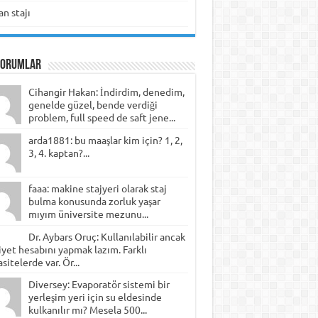
n stajı
Yorumlar
Cihangir Hakan: İndirdim, denedim,
genelde güzel, bende verdiği
problem, full speed de saft jene...
arda1881: bu maaşlar kim için? 1, 2,
3, 4. kaptan?...
faaa: makine stajyeri olarak staj
bulma konusunda zorluk yaşar
mıyım üniversite mezunu...
Dr. Aybars Oruç: Kullanılabilir ancak
yet hesabını yapmak lazım. Farklı
sitelerde var. Ör...
Diversey: Evaporatör sistemi bir
yerleşim yeri için su eldesinde
kulkanılır mı? Mesela 500...