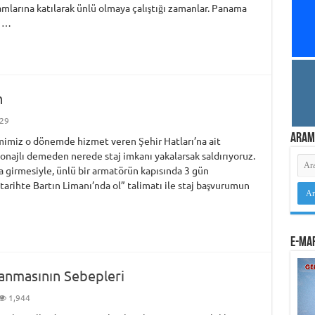
mlarına katılarak ünlü olmaya çalıştığı zamanlar. Panama
i …
n
29
Aram
 kimimiz o dönemde hizmet veren Şehir Hatları’na ait
tonajlı demeden nerede staj imkanı yakalarsak saldırıyoruz.
a girmesiyle, ünlü bir armatörün kapısında 3 gün
 tarihte Bartın Limanı’nda ol” talimatı ile staj başvurumun
e-Mar
şanmasının Sebepleri
1,944