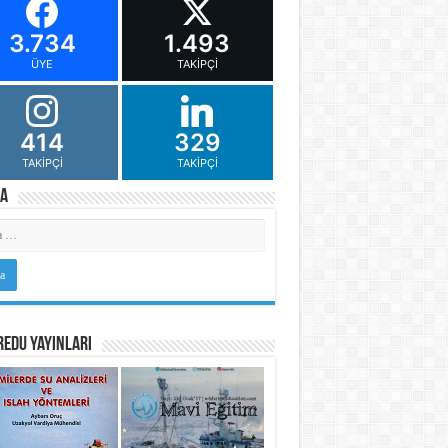
3.734
1.493
ÜYE
TAKIPÇI
414
329
TAKIPÇI
TAKIPÇI
a
Edu Yayınları