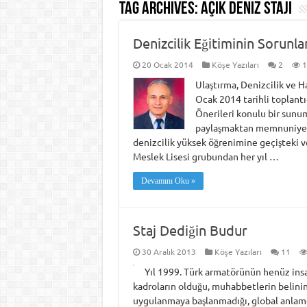
Tag Archives:
açık deniz stajı
Denizcilik Eğitiminin Sorunl
20 Ocak 2014
Köşe Yazıları
2
1
Ulaştırma, Denizcilik ve 
Ocak 2014 tarihli toplant
Önerileri konulu bir sunum
paylaşmaktan memnuniyet 
denizcilik yüksek öğrenimine geçişteki ver
Meslek Lisesi grubundan her yıl …
Devamını Oku »
Staj Dediğin Budur
30 Aralık 2013
Köşe Yazıları
11
Yıl 1999. Türk armatörünün henüz insan 
kadroların olduğu, muhabbetlerin belinin
uygulanmaya başlanmadığı, global anlamda