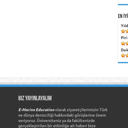
EN İY
Yıl
Piri
Dok
Biz Yayınlayalım
E-Marine Education
olarak ziyaretçilerimizin Türk
ve dünya denizciliği hakkındaki görüşlerine önem
veriyoruz. Üniversiteniz ya da fakültenizde
gerçekleştirilen bir etkinliğe ait haberi bize