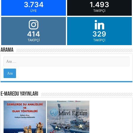
3.734
1.493
ÜYE
TAKIPÇI
414
329
TAKIPÇI
TAKIPÇI
Arama
e-MarEdu Yayınları