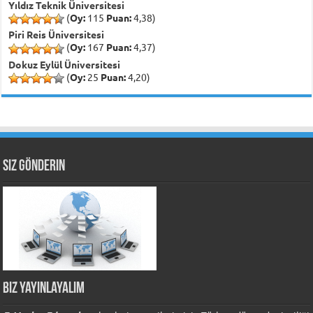
Yıldız Teknik Üniversitesi
(
Oy:
115
Puan:
4,38)
Piri Reis Üniversitesi
(
Oy:
167
Puan:
4,37)
Dokuz Eylül Üniversitesi
(
Oy:
25
Puan:
4,20)
Siz Gönderin
Biz Yayınlayalım