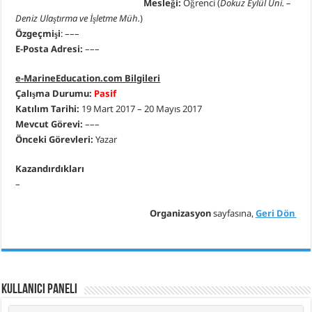
Mesleği:
Öğrenci (
Dokuz Eylül Üni. –
Deniz Ulaştırma ve İşletme Müh.
)
Özgeçmişi
: –––
E-Posta Adresi:
–––
e-MarineEducation.com Bilgileri
Çalışma Durumu:
Pasif
Katılım Tarihi:
19 Mart 2017 – 20 Mayıs 2017
Mevcut Görevi:
–––
Önceki Görevleri:
Yazar
Kazandırdıkları
–
Organizasyon
sayfasına,
Geri Dön
Kullanıcı Paneli