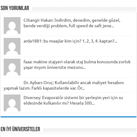
Son Yorumlar
Cihangir Hakan: İndirdim, denedim, genelde güzel,
bende verdiği problem, full speed de saft jene...
arda1881: bu maaşlar kim için? 1, 2, 3, 4. kaptan?...
faaa: makine stajyeri olarak staj bulma konusunda zorluk
yaşar mıyım üniversite mezunu...
Dr. Aybars Oruç: Kullanılabilir ancak maliyet hesabını
yapmak lazım. Farklı kapasitelerde var. Ör...
Diversey: Evaporatör sistemi bir yerleşim yeri için su
eldesinde kulkanılır mı? Mesela 500...
EN İYİ ÜNİVERSİTELER