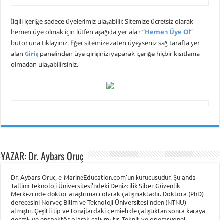
İlgili içeriğe sadece üyelerimiz ulaşabilir. Sitemize ücretsiz olarak
hemen üye olmak için lütfen aşağıda yer alan “
Hemen Üye Ol
”
butonuna tıklayınız. Eğer sitemize zaten üyeyseniz sağ tarafta yer
alan
Giriş
panelinden üye girişinizi yaparak içeriğe hiçbir kısıtlama
olmadan ulaşabilirsiniz.
YAZAR: Dr. Aybars Oruç
Dr. Aybars Oruc, e-MarineEducation.com'un kurucusudur. Şu anda
Tallinn Teknoloji Üniversitesi'ndeki Denizcilik Siber Güvenlik
Merkezi'nde doktor araştırmacı olarak çalışmaktadır. Doktora (PhD)
derecesini Norveç Bilim ve Teknoloji Üniversitesi'nden (NTNU)
almıştır. Çeşitli tip ve tonajlardaki gemielrde çalıştıktan sonra karaya
geçmiş ve enspektör olarak çalışmıştır. Teknik ve operasyonel