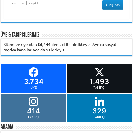
|
Unuttum!
Kayıt Ol
Üye & Takipçilerimiz
Sitemize üye olan
36,444
denizci ile birlikteyiz. Ayrıca sosyal
medya kanallarında da sizlerleyiz.
3.734
1.493
ÜYE
TAKIPÇI
414
329
TAKIPÇI
TAKIPÇI
Arama