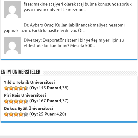
faaa: makine stajyeri olarak staj bulma konusunda zorluk
yaşar mıyım üniversite mezunu...
Dr. Aybars Oruç: Kullanılabilir ancak maliyet hesabını
yapmak lazım. Farklı kapasitelerde var. Ör...
Diversey: Evaporatör sistemi bir yerleşim yeri için su
eldesinde kulkanılır mı? Mesela 500...
EN İYİ ÜNİVERSİTELER
Yıldız Teknik Üniversitesi
(
Oy:
115
Puan:
4,38)
Piri Reis Üniversitesi
(
Oy:
167
Puan:
4,37)
Dokuz Eylül Üniversitesi
(
Oy:
25
Puan:
4,20)