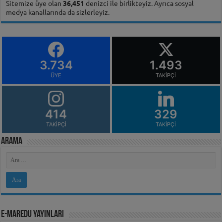
Sitemize üye olan
36,451
denizci ile birlikteyiz. Ayrıca sosyal
medya kanallarında da sizlerleyiz.
3.734
1.493
ÜYE
TAKIPÇI
414
329
TAKIPÇI
TAKIPÇI
Arama
e-MarEdu Yayınları