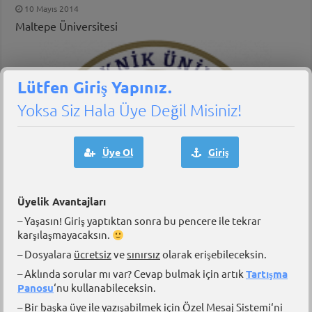
10 Mayıs 2014
Maltepe Üniversitesi
Lütfen Giriş Yapınız.
Yoksa Siz Hala Üye Değil Misiniz!
Üye Ol
Giriş
Üyelik Avantajları
– Yaşasın! Giriş yaptıktan sonra bu pencere ile tekrar
karşılaşmayacaksın.
– Dosyalara
ücretsiz
ve
sınırsız
olarak erişebileceksin.
– Aklında sorular mı var? Cevap bulmak için artık
Tartışma
10 Mayıs 2014
Panosu
‘nu kullanabileceksin.
Yıldız Teknik Üniversitesi
– Bir başka üye ile yazışabilmek için
Özel Mesaj Sistemi
‘ni