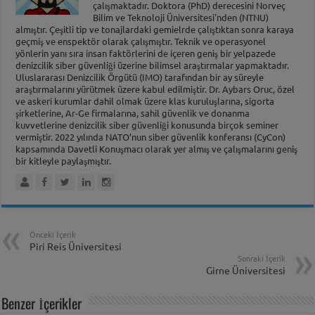
çalışmaktadır. Doktora (PhD) derecesini Norveç
Bilim ve Teknoloji Üniversitesi'nden (NTNU)
almıştır. Çeşitli tip ve tonajlardaki gemielrde çalıştıktan sonra karaya
geçmiş ve enspektör olarak çalışmıştır. Teknik ve operasyonel
yönlerin yanı sıra insan faktörlerini de içeren geniş bir yelpazede
denizcilik siber güvenliği üzerine bilimsel araştırmalar yapmaktadır.
Uluslararası Denizcilik Örgütü (IMO) tarafından bir ay süreyle
araştırmalarını yürütmek üzere kabul edilmiştir. Dr. Aybars Oruc, özel
ve askeri kurumlar dahil olmak üzere klas kuruluşlarına, sigorta
şirketlerine, Ar-Ge firmalarına, sahil güvenlik ve donanma
kuvvetlerine denizcilik siber güvenliği konusunda birçok seminer
vermiştir. 2022 yılında NATO’nun siber güvenlik konferansı (CyCon)
kapsamında Davetli Konuşmacı olarak yer almış ve çalışmalarını geniş
bir kitleyle paylaşmıştır.
Önceki İçerik
Piri Reis Üniversitesi
Sonraki İçerik
Girne Üniversitesi
Benzer İçerikler