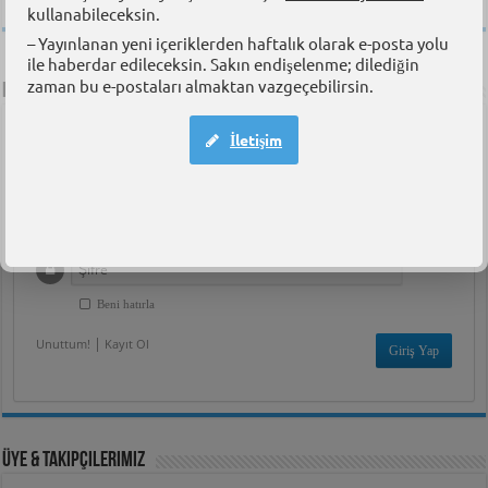
kullanabileceksin.
– Yayınlanan yeni içeriklerden haftalık olarak e-posta yolu
ile haberdar edileceksin. Sakın endişelenme; dilediğin
zaman bu e-postaları almaktan vazgeçebilirsin.
Kullanıcı Paneli
İletişim
Giriş
Beni hatırla
|
Unuttum!
Kayıt Ol
Üye & Takipçilerimiz