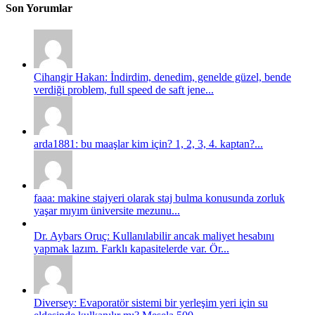
Son Yorumlar
Cihangir Hakan: İndirdim, denedim, genelde güzel, bende
verdiği problem, full speed de saft jene...
arda1881: bu maaşlar kim için? 1, 2, 3, 4. kaptan?...
faaa: makine stajyeri olarak staj bulma konusunda zorluk
yaşar mıyım üniversite mezunu...
Dr. Aybars Oruç: Kullanılabilir ancak maliyet hesabını
yapmak lazım. Farklı kapasitelerde var. Ör...
Diversey: Evaporatör sistemi bir yerleşim yeri için su