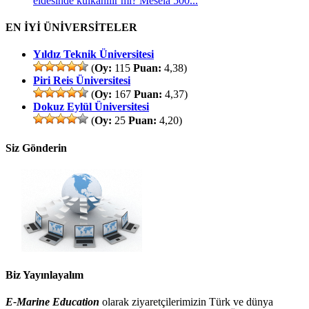
eldesinde kulkanılır mı? Mesela 500...
EN İYİ ÜNİVERSİTELER
Yıldız Teknik Üniversitesi
(
Oy:
115
Puan:
4,38)
Piri Reis Üniversitesi
(
Oy:
167
Puan:
4,37)
Dokuz Eylül Üniversitesi
(
Oy:
25
Puan:
4,20)
Siz Gönderin
Biz Yayınlayalım
E-Marine Education
olarak ziyaretçilerimizin Türk ve dünya