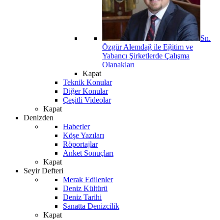
Sn.
Özgür Alemdağ ile Eğitim ve
Yabancı Şirketlerde Çalışma
Olanakları
Kapat
Teknik Konular
Diğer Konular
Çeşitli Videolar
Kapat
Denizden
Haberler
Köşe Yazıları
Röportajlar
Anket Sonuçları
Kapat
Seyir Defteri
Merak Edilenler
Deniz Kültürü
Deniz Tarihi
Sanatta Denizcilik
Kapat