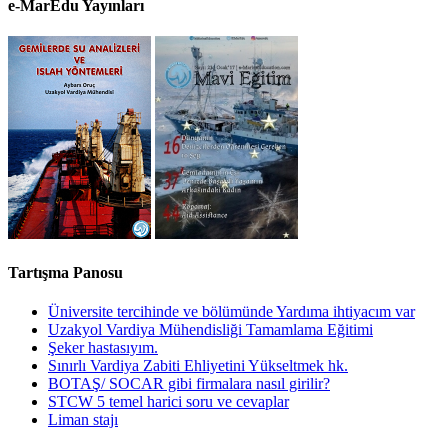
e-MarEdu Yayınları
Tartışma Panosu
Üniversite tercihinde ve bölümünde Yardıma ihtiyacım var
Uzakyol Vardiya Mühendisliği Tamamlama Eğitimi
Şeker hastasıyım.
Sınırlı Vardiya Zabiti Ehliyetini Yükseltmek hk.
BOTAŞ/ SOCAR gibi firmalara nasıl girilir?
STCW 5 temel harici soru ve cevaplar
Liman stajı