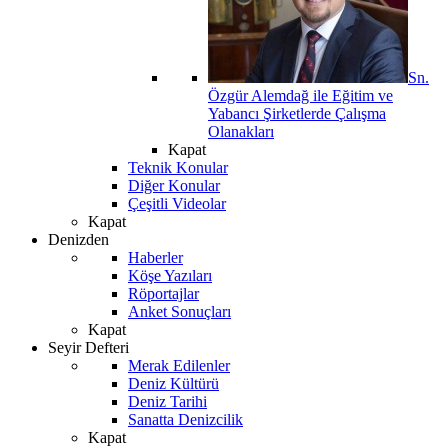
Sn.
Özgür Alemdağ ile Eğitim ve
Yabancı Şirketlerde Çalışma
Olanakları
Kapat
Teknik Konular
Diğer Konular
Çeşitli Videolar
Kapat
Denizden
Haberler
Köşe Yazıları
Röportajlar
Anket Sonuçları
Kapat
Seyir Defteri
Merak Edilenler
Deniz Kültürü
Deniz Tarihi
Sanatta Denizcilik
Kapat