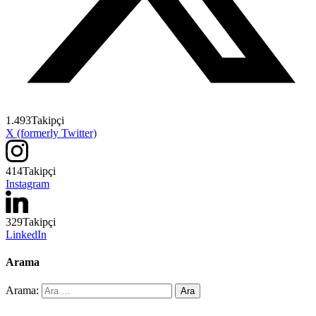
1.493
Takipçi
X (formerly Twitter)
414
Takipçi
Instagram
329
Takipçi
LinkedIn
Arama
Arama: