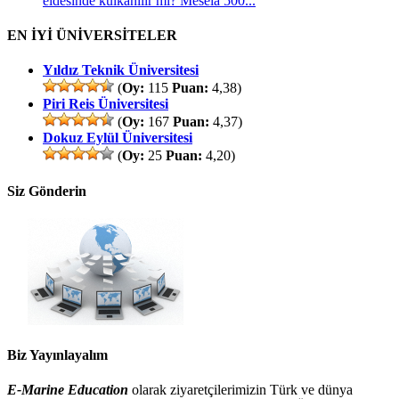
eldesinde kulkanılır mı? Mesela 500...
EN İYİ ÜNİVERSİTELER
Yıldız Teknik Üniversitesi
(
Oy:
115
Puan:
4,38)
Piri Reis Üniversitesi
(
Oy:
167
Puan:
4,37)
Dokuz Eylül Üniversitesi
(
Oy:
25
Puan:
4,20)
Siz Gönderin
Biz Yayınlayalım
E-Marine Education
olarak ziyaretçilerimizin Türk ve dünya