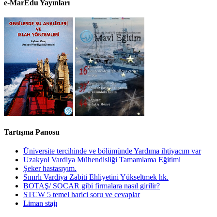
e-MarEdu Yayınları
Tartışma Panosu
Üniversite tercihinde ve bölümünde Yardıma ihtiyacım var
Uzakyol Vardiya Mühendisliği Tamamlama Eğitimi
Şeker hastasıyım.
Sınırlı Vardiya Zabiti Ehliyetini Yükseltmek hk.
BOTAŞ/ SOCAR gibi firmalara nasıl girilir?
STCW 5 temel harici soru ve cevaplar
Liman stajı