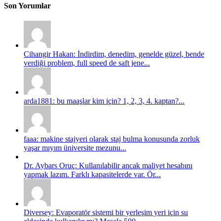
Son Yorumlar
Cihangir Hakan: İndirdim, denedim, genelde güzel, bende
verdiği problem, full speed de saft jene...
arda1881: bu maaşlar kim için? 1, 2, 3, 4. kaptan?...
faaa: makine stajyeri olarak staj bulma konusunda zorluk
yaşar mıyım üniversite mezunu...
Dr. Aybars Oruç: Kullanılabilir ancak maliyet hesabını
yapmak lazım. Farklı kapasitelerde var. Ör...
Diversey: Evaporatör sistemi bir yerleşim yeri için su