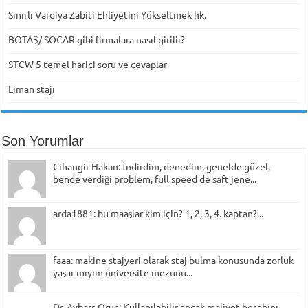
Sınırlı Vardiya Zabiti Ehliyetini Yükseltmek hk.
BOTAŞ/ SOCAR gibi firmalara nasıl girilir?
STCW 5 temel harici soru ve cevaplar
Liman stajı
Son Yorumlar
Cihangir Hakan: İndirdim, denedim, genelde güzel,
bende verdiği problem, full speed de saft jene...
arda1881: bu maaşlar kim için? 1, 2, 3, 4. kaptan?...
faaa: makine stajyeri olarak staj bulma konusunda zorluk
yaşar mıyım üniversite mezunu...
Dr. Aybars Oruç: Kullanılabilir ancak maliyet hesabını