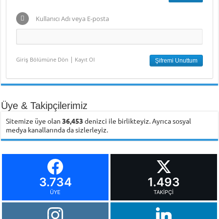
Kullanıcı Adı veya E-posta
|
Giriş Bölümüne Dön
Kayıt Ol
Üye & Takipçilerimiz
Sitemize üye olan
36,453
denizci ile birlikteyiz. Ayrıca sosyal
medya kanallarında da sizlerleyiz.
3.734
1.493
ÜYE
TAKIPÇI