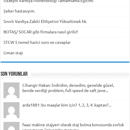
Uzakyol Vardiya Mühendisliği Tamamlama Eğitimi
Şeker hastasıyım.
Sınırlı Vardiya Zabiti Ehliyetini Yükseltmek hk.
BOTAŞ/ SOCAR gibi firmalara nasıl girilir?
STCW 5 temel harici soru ve cevaplar
Liman stajı
Son Yorumlar
Cihangir Hakan: İndirdim, denedim, genelde güzel,
bende verdiği problem, full speed de saft jene...
arda1881: bu maaşlar kim için? 1, 2, 3, 4. kaptan?...
faaa: makine stajyeri olarak staj bulma konusunda zorluk
yaşar mıyım üniversite mezunu...