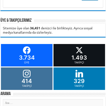
Üye & Takipçilerimiz
Sitemize üye olan
36,451
denizci ile birlikteyiz. Ayrıca sosyal
medya kanallarında da sizlerleyiz.
3.734
1.493
ÜYE
TAKIPÇI
414
329
TAKIPÇI
TAKIPÇI
Arama