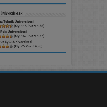
İ ÜNİVERSİTELER
dız Teknik Üniversitesi
(
Oy:
115
Puan:
4,38)
 Reis Üniversitesi
(
Oy:
167
Puan:
4,37)
uz Eylül Üniversitesi
(
Oy:
25
Puan:
4,20)