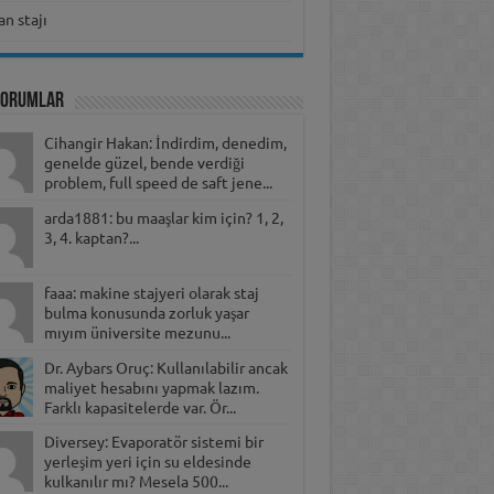
n stajı
Yorumlar
Cihangir Hakan: İndirdim, denedim,
genelde güzel, bende verdiği
problem, full speed de saft jene...
arda1881: bu maaşlar kim için? 1, 2,
3, 4. kaptan?...
faaa: makine stajyeri olarak staj
bulma konusunda zorluk yaşar
mıyım üniversite mezunu...
Dr. Aybars Oruç: Kullanılabilir ancak
maliyet hesabını yapmak lazım.
Farklı kapasitelerde var. Ör...
Diversey: Evaporatör sistemi bir
yerleşim yeri için su eldesinde
kulkanılır mı? Mesela 500...