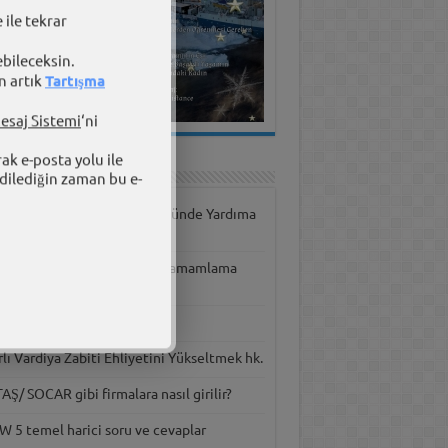
 ile tekrar
ebileceksin.
n artık
Tartışma
esaj Sistemi
‘ni
rak e-posta yolu ile
ışma Panosu
dilediğin zaman bu e-
versite tercihinde ve bölümünde Yardıma
yacım var
kyol Vardiya Mühendisliği Tamamlama
timi
er hastasıyım.
rlı Vardiya Zabiti Ehliyetini Yükseltmek hk.
Ş/ SOCAR gibi firmalara nasıl girilir?
W 5 temel harici soru ve cevaplar