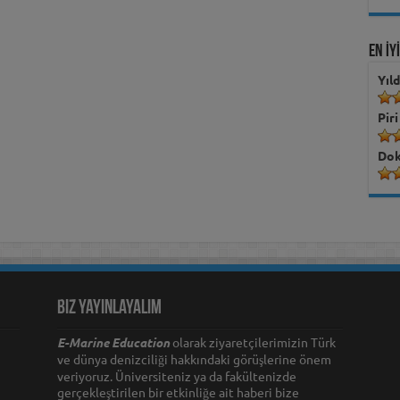
EN İY
Yıl
Piri
Dok
Biz Yayınlayalım
E-Marine Education
olarak ziyaretçilerimizin Türk
ve dünya denizciliği hakkındaki görüşlerine önem
veriyoruz. Üniversiteniz ya da fakültenizde
gerçekleştirilen bir etkinliğe ait haberi bize