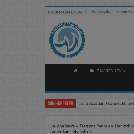
Hakkımızda
Misyon ve 
7 AĞUSTOS 2026, CUMA
E-MAREDU TV
Son Haberler
Gemi Radarları Üzerine Bilimsel
Ana Sayfa
»
Tartışma Panosu
»
Denizcilik
amerikan üniversitesi