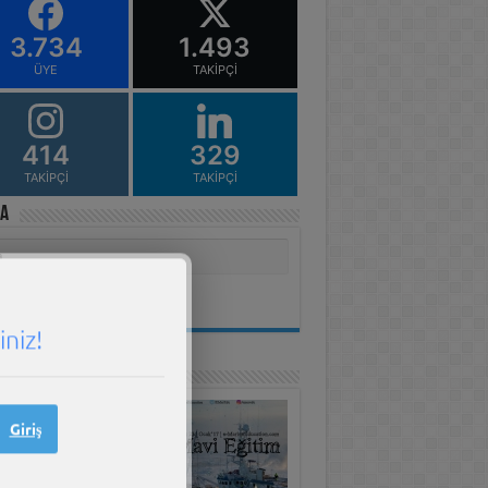
3.734
1.493
ÜYE
TAKIPÇI
414
329
TAKIPÇI
TAKIPÇI
a
niz!
Edu Yayınları
Giriş