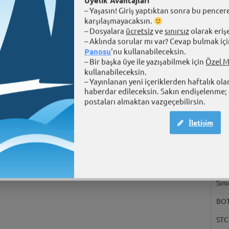
Üyelik Avantajları
– Yaşasın! Giriş yaptıktan sonra bu pencere
karşılaşmayacaksın.
– Dosyalara
ücretsiz
ve
sınırsız
olarak eriş
– Aklında sorular mı var? Cevap bulmak içi
Panosu
‘nu kullanabileceksin.
– Bir başka üye ile yazışabilmek için
Özel M
kullanabileceksin.
– Yayınlanan yeni içeriklerden haftalık ola
Tart
haberdar edileceksin. Sakın endişelenme; 
postaları almaktan vazgeçebilirsin.
Üni
ihti
İletişim
Uza
Eği
Şek
Sını
BOTA
STC