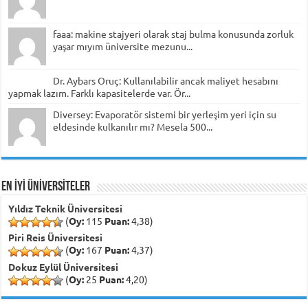
faaa: makine stajyeri olarak staj bulma konusunda zorluk
yaşar mıyım üniversite mezunu...
Dr. Aybars Oruç: Kullanılabilir ancak maliyet hesabını
yapmak lazım. Farklı kapasitelerde var. Ör...
Diversey: Evaporatör sistemi bir yerleşim yeri için su
eldesinde kulkanılır mı? Mesela 500...
EN İYİ ÜNİVERSİTELER
Yıldız Teknik Üniversitesi
(
Oy:
115
Puan:
4,38)
Piri Reis Üniversitesi
(
Oy:
167
Puan:
4,37)
Dokuz Eylül Üniversitesi
(
Oy:
25
Puan:
4,20)