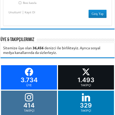
Beni hatırla
|
Unuttum!
Kayıt Ol
Üye & Takipçilerimiz
Sitemize üye olan
36,456
denizci ile birlikteyiz. Ayrıca sosyal
medya kanallarında da sizlerleyiz.
3.734
1.493
ÜYE
TAKIPÇI
414
329
TAKIPÇI
TAKIPÇI